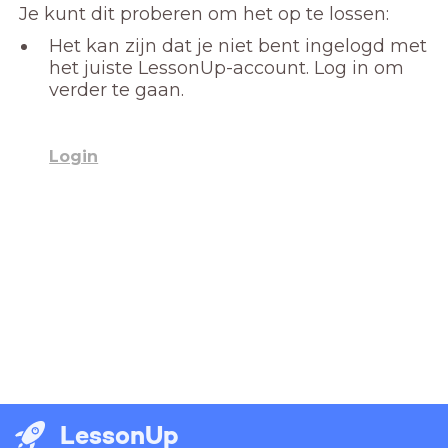
Je kunt dit proberen om het op te lossen:
Het kan zijn dat je niet bent ingelogd met
het juiste LessonUp-account. Log in om
verder te gaan.
Login
LessonUp