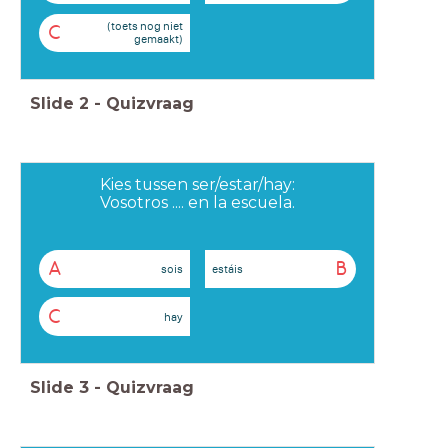
(toets nog niet
C
gemaakt)
Slide
2
-
Quizvraag
Kies tussen ser/estar/hay:
Vosotros .... en la escuela.
A
B
sois
estáis
C
hay
Slide
3
-
Quizvraag