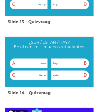
C
D
estoy
soy
Slide
13
-
Quizvraag
¿SER / ESTAR / HAY?
En el centro .... muchos retaurantes.
A
B
son
hay
C
D
tiene
están
Slide
14
-
Quizvraag