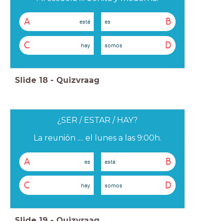
A
B
está
es
C
D
hay
somos
Slide
18
-
Quizvraag
¿SER / ESTAR / HAY?
La reunión .... el lunes a las 9:00h.
A
B
es
está
C
D
hay
somos
Slide
19
-
Quizvraag