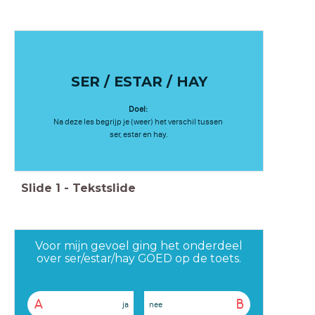
SER / ESTAR / HAY
Doel:
Na deze les begrijp je (weer) het verschil tussen
ser, estar en hay.
Slide
1
-
Tekstslide
Voor mijn gevoel ging het onderdeel
over ser/estar/hay GOED op de toets.
A
B
ja
nee