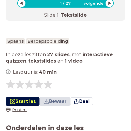
1
/
27
volgende
Slide
1
:
Tekstslide
Spaans
Beroepsopleiding
In deze les zitten
27 slides
,
met
interactieve
quizzen
,
tekstslides
en
1 video
.
Lesduur is:
40
min
Start les
Bewaar
Deel
Printen
Onderdelen in deze les