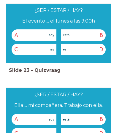
¿SER / ESTAR / HAY?
El evento ... el lunes a las 9:00h
A
B
soy
está
C
D
hay
es
Slide
23
-
Quizvraag
¿SER / ESTAR / HAY?
Ella ... mi compañera. Trabajo con ella.
A
B
soy
está