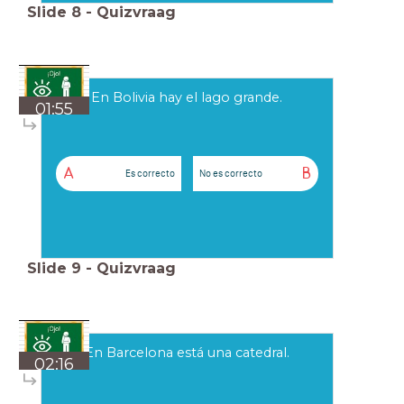
Slide
8
-
Quizvraag
En Bolivia hay el lago grande.
01:55
A
B
Es correcto
No es correcto
Slide
9
-
Quizvraag
En Barcelona está una catedral.
02:16