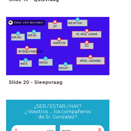
Estar: zich bevinden
estamos
yo
él, ella, usted
estás
estáis
vosotros
tú
&nbsp;nosotros
ellos, ustedes
estoy
está
están
Slide
20
-
Sleepvraag
¿SER / ESTAR / HAY?
¿ Vosotros .... los compañeros
de Sr. Gonzalez?
A
B
sois
estáis