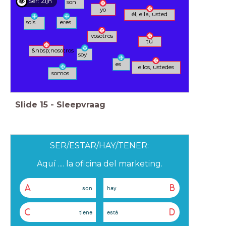
Ser: Zijn
son
yo
él, ella, usted
sois
eres
vosotros
tú
&nbsp;nosotros
soy
es
ellos, ustedes
somos
Slide
15
-
Sleepvraag
SER/ESTAR/HAY/TENER:
Aquí .... la oficina del marketing.
A
B
son
hay
C
D
tiene
está