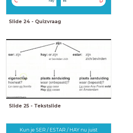
C
D
hay
es
Slide
24
-
Quizvraag
Slide
25
-
Tekstslide
Kun je SER / ESTAR / HAY nu juist