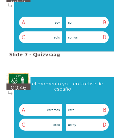
00:37
A
B
soy
son
C
D
sois
somos
Slide
7
-
Quizvraag
En el momento yo ... en la clase de
00:46
español.
A
B
estamos
está
C
D
eres
estoy