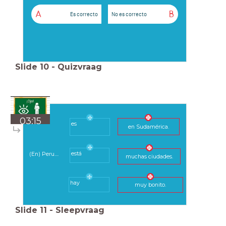
A
B
Es correcto
No es correcto
Slide
10
-
Quizvraag
03:15
es
en Sudamérica.
está
(En) Peru....
muchas ciudades.
hay
muy bonito.
Slide
11
-
Sleepvraag