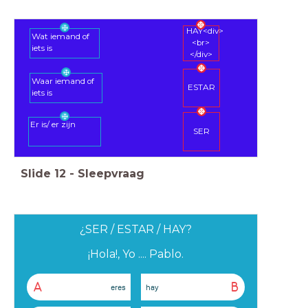
HAY<div>
Wat iemand of
<br>
iets is
</div>
Waar iemand of
ESTAR
iets is
Er is/ er zijn
SER
Slide
12
-
Sleepvraag
¿SER / ESTAR / HAY?
¡Hola!, Yo .... Pablo.
A
B
eres
hay