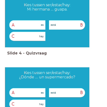
Kies tussen ser/estar/hay:
Mi hermana .... guapa.
A
B
es
está
C
hay
Slide
4
-
Quizvraag
Kies tussen ser/estar/hay:
¿Dónde .... un supermercado?
A
B
es
está
C
hay