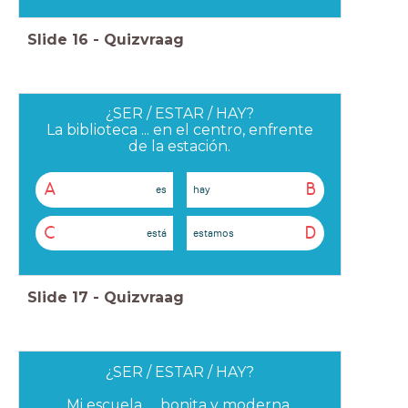
Slide
16
-
Quizvraag
¿SER / ESTAR / HAY?
La biblioteca ... en el centro, enfrente
de la estación.
A
B
es
hay
C
D
está
estamos
Slide
17
-
Quizvraag
¿SER / ESTAR / HAY?
Mi escuela .... bonita y moderna.