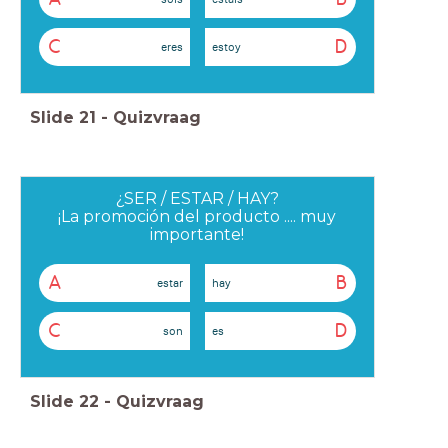
C
D
eres
estoy
Slide
21
-
Quizvraag
¿SER / ESTAR / HAY?
¡La promoción del producto .... muy
importante!
A
B
estar
hay
C
D
son
es
Slide
22
-
Quizvraag