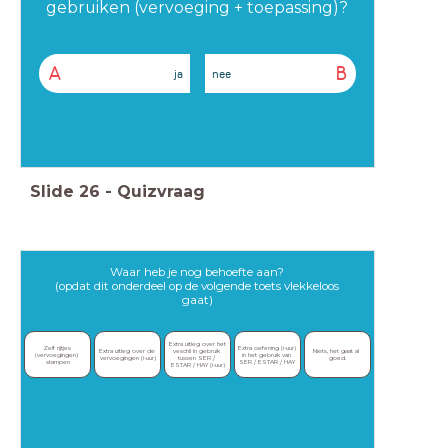
gebruiken (vervoeging + toepassing)?
A
B
ja
nee
Slide
26
-
Quizvraag
Waar heb je nog behoefte aan?
(opdat dit onderdeel op de volgende toets vlekkeloos
gaat)
Extra uitleg over het 
Zelf rijtjes 
Extra oefening (i-uur) 
Extra uitleg over de 
veschil in gebruik 
Niets, het gaat al 
(vervoegingen) 
in het gebruik van 
vervoegingen (i-uur)
tussen SER / 
goed.
stampen
SER / ESTAR / HAY
ESTAR / HAY (i-uur)