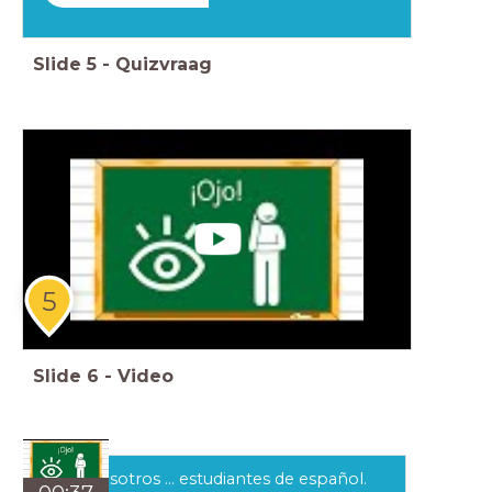
Slide
5
-
Quizvraag
5
Slide
6
-
Video
Vosotros ... estudiantes de español.