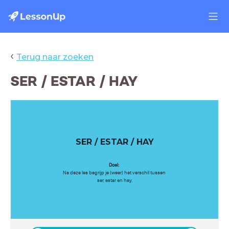
‹
Terug naar zoeken
SER / ESTAR / HAY
SER / ESTAR / HAY
Doel:
Na deze les begrijp je (weer) het verschil tussen
ser, estar en hay.