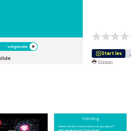
volgende
Start les
slide
Printen
Inleiding
- Denken jullie dat wij anders denken over gsm-gebruik?
- Heeft iedereen een gsm? Sinds wanneer?