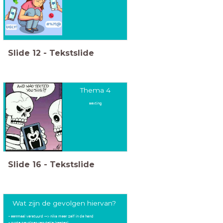
Slide
12
-
Tekstslide
Thema 4
sexting
Slide
16
-
Tekstslide
Wat zijn de gevolgen hiervan?
- eenmaal verstuurd --> niks meer zelf in de hand
- grote gevolgen reputatie (pesten)