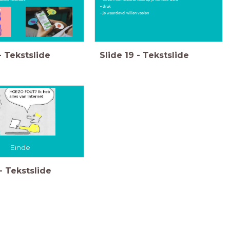
- druk
- je waardevol willen voelen
-
Tekstslide
Slide
19
-
Tekstslide
Einde
-
Tekstslide