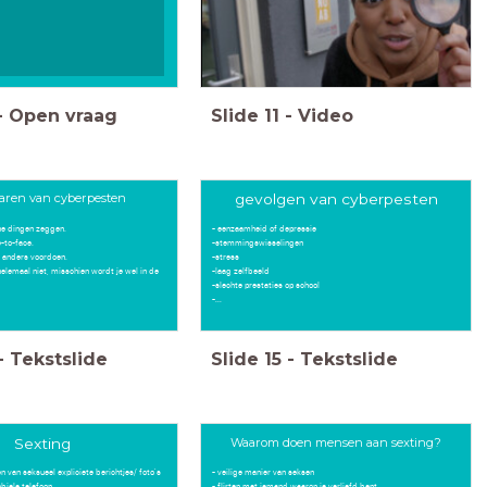
-
Open vraag
Slide
11
-
Video
aren van cyberpesten
gevolgen van cyberpesten
ne dingen zeggen.
- eenzaamheid of depressie
e-to-face.
-stemmingswisselingen
d anders voordoen.
-stress
helemaal niet, misschien wordt je wel in de
-laag zelfbeeld
-slechte prestaties op school
-...
-
Tekstslide
Slide
15
-
Tekstslide
Sexting
Waarom doen mensen aan sexting?
n van seksueel expliciete berichtjes/ foto's
- veilige manier van seksen
biele telefoon.
- flirten met iemand waarop je verliefd bent