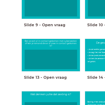
Slide
9
-
Open vraag
Slide
10
Ben je ooit al in contact gekomen met cyberpesten
De gev
of ken je iemand die er al mee in contact gekomen
is?
- Je zal sneller geme
- Je zegt het niet fac
- Je kan je als ieman
- Je kent de persoon 
val gelokt.
Slide
13
-
Open vraag
Slide
14
Wat denken jullie dat sexting is?
Sexting = het versture
of filmpjes via een mo