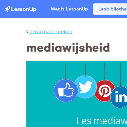
Wat is LessonUp
Lesbiblioth
‹
Terug naar zoeken
mediawijsheid
Les mediaw