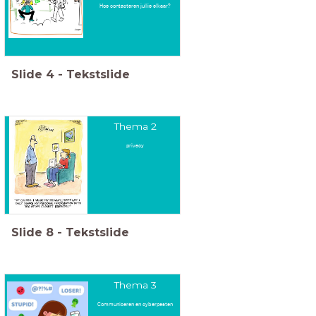
Hoe contacteren jullie elkaar?
Slide
4
-
Tekstslide
Thema 2
privacy
Slide
8
-
Tekstslide
Thema 3
Communiceren en cyberpesten