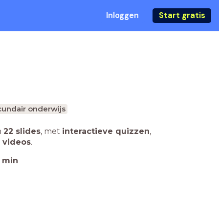
Inloggen
Start gratis
undair onderwijs
n
22 slides
,
met
interactieve quizzen
,
 videos
.
min