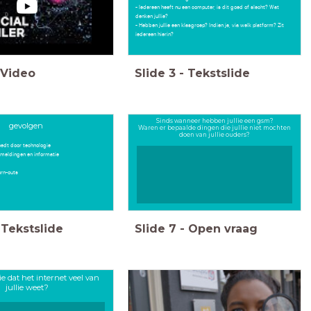
- Iedereen heeft nu een computer, is dit goed of slecht? Wat
denken jullie?
- Hebben jullie een klasgroep? Indien ja, via welk platform? Zit
iedereen hierin?
Video
Slide
3
-
Tekstslide
Sinds wanneer hebben jullie een gsm?
gevolgen
Waren er bepaalde dingen die jullie niet mochten
doen van jullie ouders?
oedt door technologie
an meldingen en informatie
 / burn-outs
Tekstslide
Slide
7
-
Open vraag
e dat het internet veel van
jullie weet?