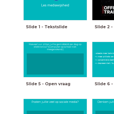
Les mediawijsheid
Slide
1
-
Tekstslide
Slide
2
-
Hoeveel uur zitten jullie gemiddeld per dag op
elektronica? (Computer op school niet
meegerekend.)
- steeds meer beïnvl
--> meer prikkels v
--> concentratie daalt
--> depressiviteit
Slide
5
-
Open vraag
Slide
6
-
Posten jullie veel op sociale media?
Denken julli