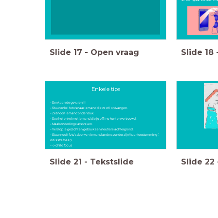
Slide
17
-
Open vraag
Slide
18
Enkele tips
- Denk aan de gevaren!!!
- Stuur enkel foto's naar iemand die ze wil ontvangen.
- Zet nooit iemand onder druk.
- Doe het enkel met iemand die je offline kent en vertrouwd.
- Maak onderlinge afspraken.
- Verstop je gezicht en gebruik een neutrale achtergrond.
- Stuur nooit foto's door van iemand anders zonder zijn/haar toestemming (
dit is strafbaar).
--> child focus
Slide
21
-
Tekstslide
Slide
22