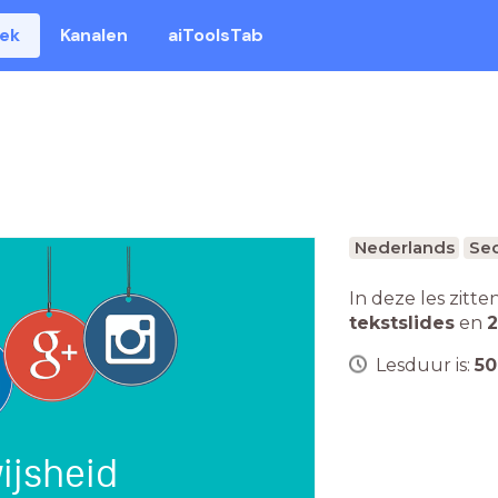
eek
Kanalen
aiToolsTab
Nederlands
Sec
In deze les zitte
tekstslides
en
2
Lesduur is:
50
ijsheid