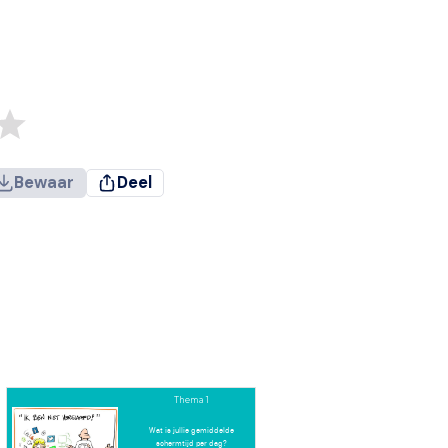
Bewaar
Deel
Thema 1
Wat is jullie gemiddelde
schermtijd per dag?