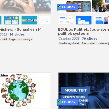
EDUbox
jsheid - Schaal van M
EDUbox Politiek: Jouw stem
politiek systeem
2025
-
14
slides
October 2023
-
79
slides
sheid
Lager onderwijs
Mediawijsheid
Secundair onderwi
EDUbox