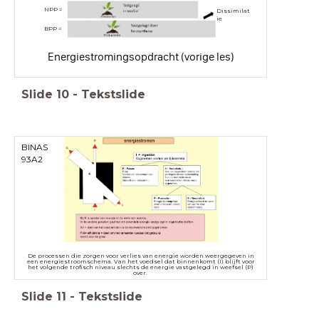
NPP =
Dissimilat
ie
BPP =
Energiestromingsopdracht (vorige les)
Slide
10
-
Tekstslide
BINAS
93A2
De processen die zorgen voor verlies van energie worden weergegeven in
een energiestroomschema. Van het voedsel dat binnenkomt (I) blijft voor
het volgende trofisch niveau slechts de energie vastgelegd in weefsel (P)
over.
Slide
11
-
Tekstslide