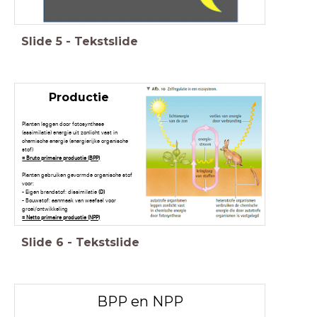
Slide
5
-
Tekstslide
Productie
Planten leggen door fotosynthese
(assimilatie) energie uit zonlicht vast in
chemische energie (energierijke organische
stof)
= Bruto primaire productie (BPP)
Planten gebruiken gevormde organische stof
voor:
- Eigen brandstof: dissimilatie
(D)
- Bouwstof: aanmaak van weefsel voor
groei/ontwikkeling
= Netto primaire productie (NPP)
Slide
6
-
Tekstslide
BPP en NPP