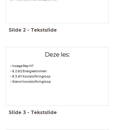
Slide
2
-
Tekstslide
Deze les:
- Inzage Rep H7
- 8.2 dl2 Energiestromen
- 8.3 dl1 Koolstofkringloop
- Stencil koolstofkringloop
Slide
3
-
Tekstslide