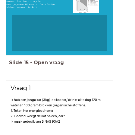
van een herbivoor zoogdier
weergegeven. Bij een carnivoor is P/A
kleiner, waarom is dat?
Slide
15
-
Open vraag
Vraag 1
Ik heb een jonge kat (3kg), de kat eet/ drinkt elke dag 120 ml
water en 100 gram brokken (organische stoffen).
1. Teken het energieschema
2. Hoeveel weegt de kat na een jaar?
Ik maak gebruik van BINAS 93A2