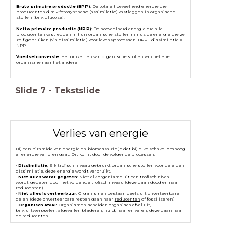
Bruto primaire productie (BPP)
: De totale hoeveelheid energie die
producenten d.m.v fotosynthese (assimilatie) vastleggen in organische
stoffen (bijv. glucose).
Netto primaire productie (NPP)
: De hoeveelheid energie die alle
producenten vastleggen in hun organische stoffen minus de energie die ze
zelf gebruiken (via dissimilatie) voor levensprocessen. BPP – dissimilatie =
NPP
Voedselconversie
: Het omzetten van organische stoffen van het ene
organisme naar het andere
Slide
7
-
Tekstslide
Verlies van energie
Bij een piramide van energie en biomassa zie je dat bij elke schakel omhoog
er energie verloren gaat. Dit komt door de volgende processen:
-
Dissimilatie
: Elk trofisch niveau gebruikt organische stoffen voor de eigen
dissimilatie, deze energie wordt verbruikt.
-
Niet alles wordt gegeten
: Niet elk organisme uit een trofisch niveau
wordt gegeten door het volgende trofisch niveau (deze gaan dood en naar
reducenten
)
-
Niet alles is verteerbaar
: Organismen bestaan deels uit onverteerbare
delen (deze onverteerbare resten gaan naar
reducenten
of fossiliseren)
-
Organisch afval:
Organismen scheiden organisch afval uit,
bijv. uitwerpselen, afgevallen bladeren, huid, haar en veren, deze gaan naar
de
reducenten
.