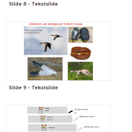
Slide
8
-
Tekstslide
Slide
9
-
Tekstslide
Dissimilat
ie
Reducenten
Reducenten