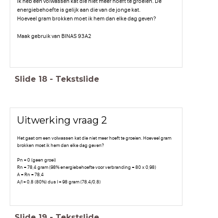
Ik heb een volwassen kat die niet meer hoeft te groeien. De
energiebehoefte is gelijk aan die van de jonge kat.
Hoeveel gram brokken moet ik hem dan elke dag geven?
Maak gebruik van BINAS 93A2
Slide
18
-
Tekstslide
Uitwerking vraag 2
Het gaat om een volwassen kat die niet meer hoeft te groeien. Hoeveel gram
brokken moet ik hem dan elke dag geven?
Pn = 0 (geen groei)
Rn = 78,4 gram (98% energiebehoefte voor verbranding = 80 x 0,98)
A = Rn = 78,4
A/I = 0,8 (80%) dus I = 98 gram (78,4/0,8)
Slide
19
-
Tekstslide