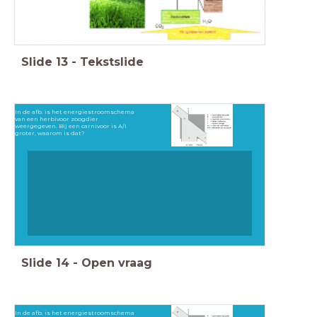
Slide
13
-
Tekstslide
In de afb. is het energiestroomschema
van een herbivoor zoogdier
weergegeven. Bij een carnivoor is A/I
groter, waarom is dat?
Slide
14
-
Open vraag
In de afb. is het energiestroomschema