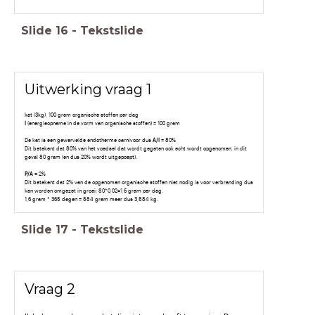
Slide
16
-
Tekstslide
Uitwerking vraag 1
kat (3kg), 100 gram organische stoffen per dag
I
(energieopname in de vorm van organische stoffen) = 100 gram
De kat is een gewervelde endotherme carnivoor dus
A/I
= 80%
Dit betekent dat 80% van het voedsel dat wordt gegeten ook echt wordt opgenomen, in dit
geval 80 gram (en dus 20% wordt uitgepoept).
P/A
= 2%
Dit betekent dat 2% van de opgenomen organische stoffen niet nodig is voor verbranding dus
kan worden omgezet in groei: 80*0,02=1,6 gram per dag.
1,6 gram * 365 dagen = 584 gram meer dus 3,584 kg.
Slide
17
-
Tekstslide
Vraag 2