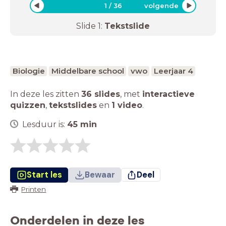
1
/
36
volgende
Slide
1
:
Tekstslide
Biologie
Middelbare school
vwo
Leerjaar 4
In deze les zitten
36 slides
,
met
interactieve
quizzen
,
tekstslides
en
1 video
.
Lesduur is:
45
min
Start les
Bewaar
Deel
Printen
Onderdelen in deze les