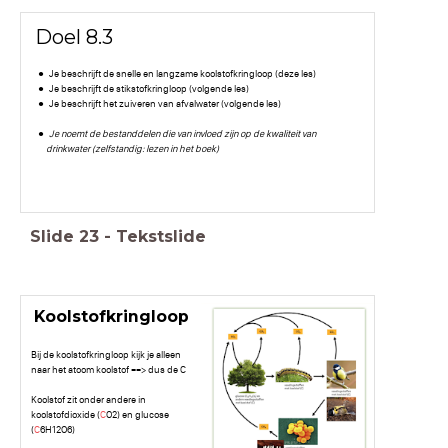
Doel 8.3
Je beschrijft de snelle en langzame koolstofkringloop (deze les)
Je beschrijft de stikstofkringloop (volgende les)
Je beschrijft het zuiveren van afvalwater (volgende les)
Je noemt de bestanddelen die van invloed zijn op de kwaliteit van
drinkwater (zelfstandig: lezen in het boek)
Slide
23
-
Tekstslide
Koolstofkringloop
Bij de koolstofkringloop kijk je alleen
naar het atoom koolstof ==> dus de C
Koolstof zit onder andere in
koolstofdioxide (
C
O2) en glucose
(
C
6H12O6)