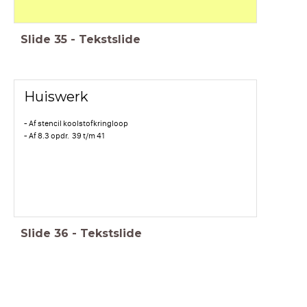
Slide
35
-
Tekstslide
Huiswerk
- Af stencil koolstofkringloop
- Af 8.3 opdr. 39 t/m 41
Slide
36
-
Tekstslide