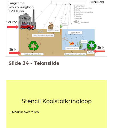
BINAS 93F
Langzame
koolstofkringloop
> 2000 jaar
Source
Sink
Sink
Slide
34
-
Tekstslide
Stencil Koolstofkringloop
- Maak in tweetallen