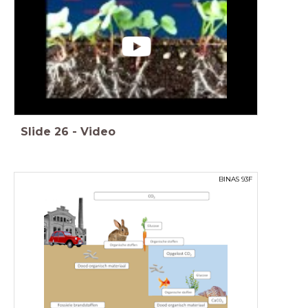
Slide
26
-
Video
BINAS 93F