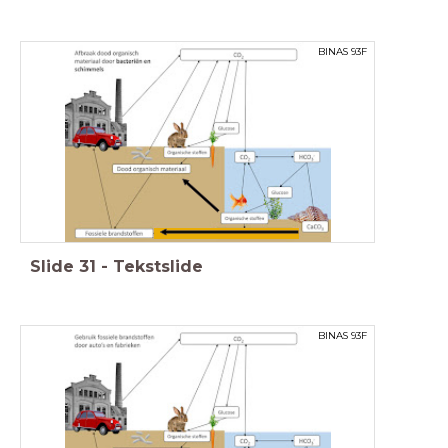
BINAS 93F
Slide
31
-
Tekstslide
BINAS 93F