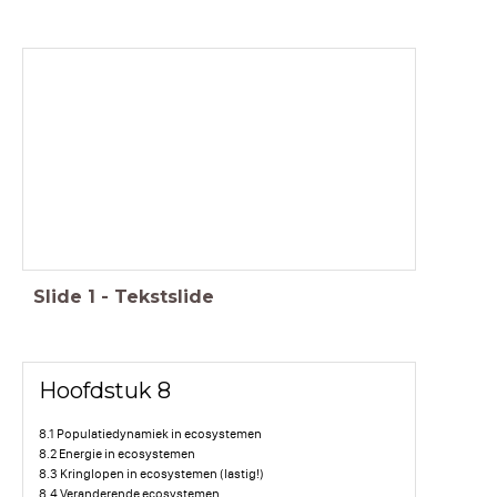
Paragraaf 8.2 Energie in ecosystemen
Slide
1
-
Tekstslide
Hoofdstuk 8
8.1 Populatiedynamiek in ecosystemen
8.2 Energie in ecosystemen
8.3 Kringlopen in ecosystemen (lastig!)
8.4 Veranderende ecosystemen