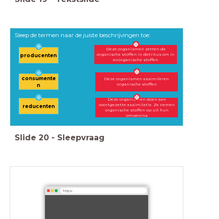
Sleep de termen naar de juiste beschrijvingen toe:
Deze organismen zetten de
organische stoffen in detritus om in
producenten
anorganische stoffen
consumente
Deze organismen assimileren
organische stoffen
n
Deze organismen doen aan
voortgezette assimilatie. Ze nemen
reducenten
organische stoffen op uit hun
omgeving
Slide
20
-
Sleepvraag
https: