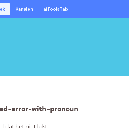
eek
Kanalen
aiToolsTab
ed-error-with-pronoun
 dat het niet lukt! 
