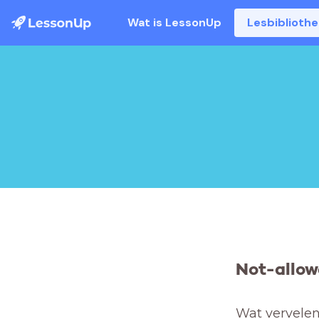
Wat is LessonUp
Lesbiblioth
Not-allow
Wat vervelend