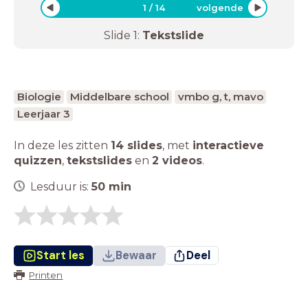
1
/
14
volgende
Slide
1
:
Tekstslide
Biologie
Middelbare school
vmbo g, t, mavo
Leerjaar 3
In deze les zitten
14 slides
,
met
interactieve
quizzen
,
tekstslides
en
2 videos
.
Lesduur is:
50
min
Start les
Bewaar
Deel
Printen