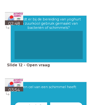
Wordt er bij de bereiding van yoghurt
02:48
en zuurkool gebruik gemaakt van
bacteriën of schimmels?
Slide
12
-
Open vraag
Een cel van een schimmel heeft:
03:54