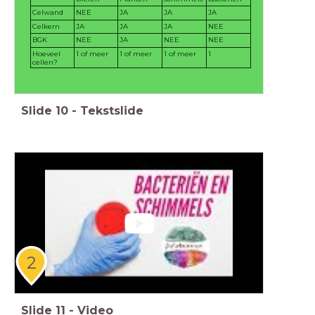
Celwand
NEE
JA
JA
JA
Celkern
JA
JA
JA
NEE
BGK
NEE
JA
NEE
NEE
Hoeveel
1 of meer
1 of meer
1 of meer
1
cellen?
Slide
10
-
Tekstslide
2
Slide
11
-
Video