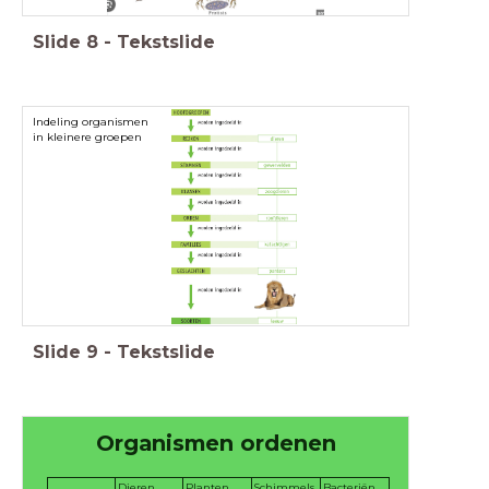
Slide
8
-
Tekstslide
Indeling organismen
in kleinere groepen
Slide
9
-
Tekstslide
Organismen ordenen
Dieren
Planten
Schimmels
Bacteriën