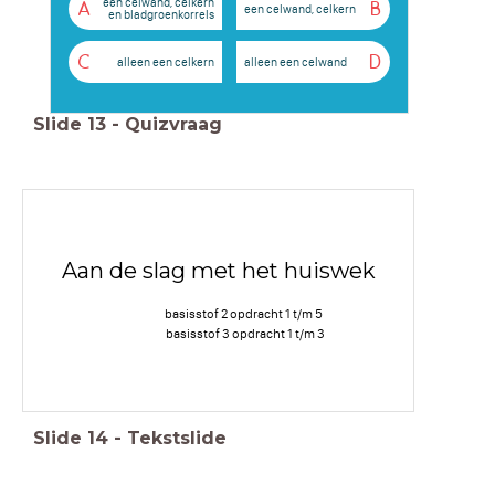
een celwand, celkern
A
B
een celwand, celkern
en bladgroenkorrels
C
D
alleen een celkern
alleen een celwand
Slide
13
-
Quizvraag
Aan de slag met het huiswek
basisstof 2 opdracht 1 t/m 5
basisstof 3 opdracht 1 t/m 3
Slide
14
-
Tekstslide