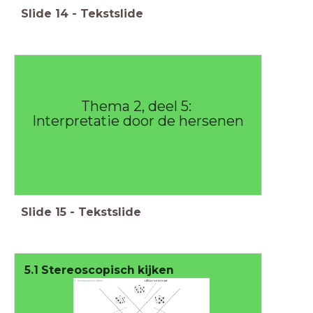
Slide
14
-
Tekstslide
Thema 2, deel 5:
Interpretatie door de hersenen
Slide
15
-
Tekstslide
5.1 Stereoscopisch kijken