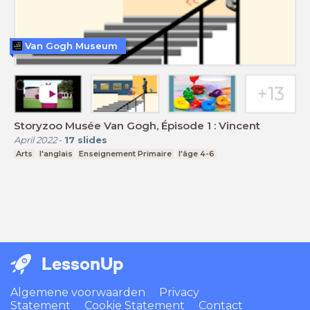
Van Gogh Museum
Storyzoo Musée Van Gogh, Épisode 1 : Vincent
April 2022
-
17
slides
Arts
l'anglais
Enseignement Primaire
l'âge 4-6
LessonUp
Algemene voorwaarden
Privacy
Statement
Cookie Statement
Contact