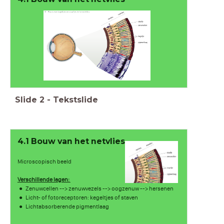
Slide
2
-
Tekstslide
4.1 Bouw van het netvlies
Microscopisch beeld
Verschillende lagen:
Zenuwcellen --> zenuwvezels --> oogzenuw --> hersenen
Licht- of fotoreceptoren: kegeltjes of staven
Lichtabsorberende pigmentlaag