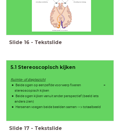
Slide
16
-
Tekstslide
5.1 Stereoscopisch kijken
Ruimte- of dieptezicht
Beide ogen op eenzelfde voorwerp fixeren =
stereoscopisch kijken
Beide ogen kijken vanuit ander perspectief (beeld iets
anders zien)
Hersenen voegen beide beelden samen --> totaalbeeld
Slide
17
-
Tekstslide