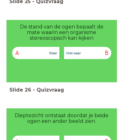
Slide
25
-
Quizvraag
De stand van de ogen bepaalt de
mate waarin een organisme
stereoscopisch kan kijken
A
B
Waar
Niet waar
Slide
26
-
Quizvraag
Dieptezicht ontstaat doordat je beide
ogen een ander beeld zien.