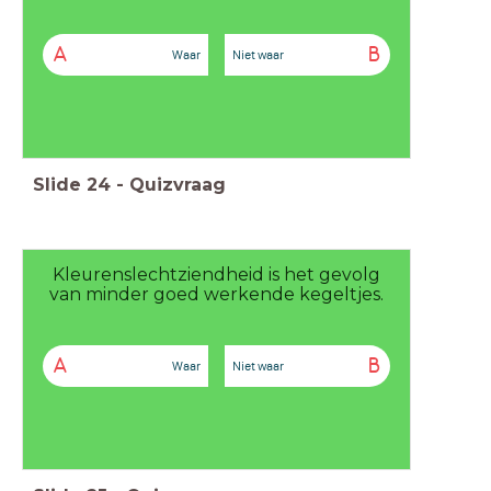
A
B
Waar
Niet waar
Slide
24
-
Quizvraag
Kleurenslechtziendheid is het gevolg
van minder goed werkende kegeltjes.
A
B
Waar
Niet waar