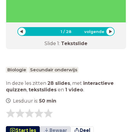
1
/
28
volgende
Slide
1
:
Tekstslide
Biologie
Secundair onderwijs
In deze les zitten
28 slides
,
met
interactieve
quizzen
,
tekstslides
en
1 video
.
Lesduur is:
50
min
Start les
Bewaar
Deel