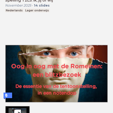
Spelling T2L5: Ik, jij of wij
November 2025
-
14
slides
Nederlands
Lager onderwijs