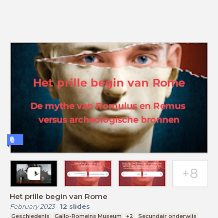
Het prille begin van Rome
February 2023
-
12
slides
Geschiedenis
Gallo-Romeins Museum
+2
Secundair onderwijs