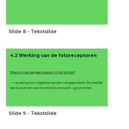
Slide
8
-
Tekstslide
4.2 Werking van de fotoreceptoren
Waarom zien we geen kleuren in het donker?
--> te weinig licht, kegeltjes worden niet geprikkeld. De staafjes
wel dus we zien wel de omtrek/contouren + grijze tinten.
Slide
9
-
Tekstslide