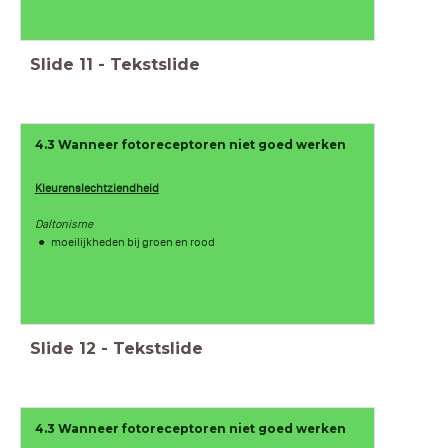
Slide
11
-
Tekstslide
4.3 Wanneer fotoreceptoren niet goed werken
Kleurenslechtziendheid
Daltonisme
moeilijkheden bij groen en rood
Slide
12
-
Tekstslide
4.3 Wanneer fotoreceptoren niet goed werken