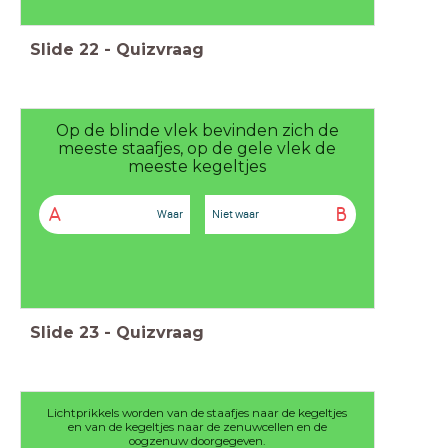
Slide
22
-
Quizvraag
Op de blinde vlek bevinden zich de
meeste staafjes, op de gele vlek de
meeste kegeltjes
A
B
Waar
Niet waar
Slide
23
-
Quizvraag
Lichtprikkels worden van de staafjes naar de kegeltjes
en van de kegeltjes naar de zenuwcellen en de
oogzenuw doorgegeven.