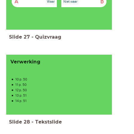
A
B
Waar
Niet waar
Slide
27
-
Quizvraag
Verwerking
10 p. 50
11 p. 50
12 p. 50
13 p. 51
14 p. 51
Slide
28
-
Tekstslide