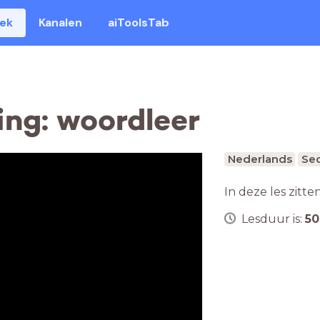
eek
Kanalen
aiToolsTab
ng: woordleer
Nederlands
Sec
In deze les zitte
Lesduur is:
50