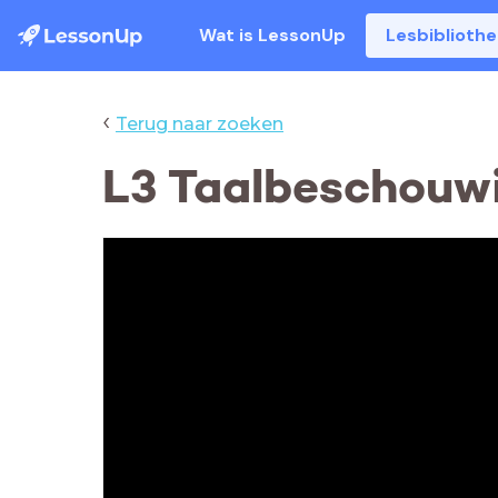
Wat is LessonUp
Lesbiblioth
‹
Terug naar zoeken
L3 Taalbeschouwi