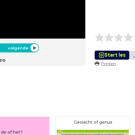
volgende
Start les
eo
Printen
Geslacht of genus
de of het?