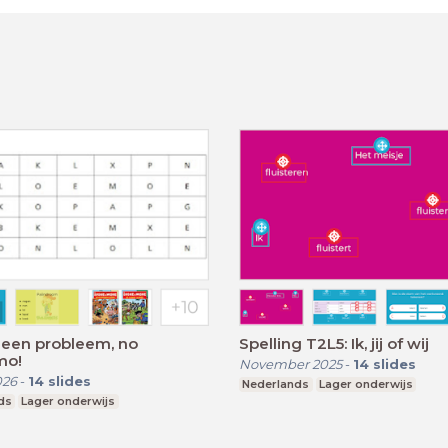
Geen probleem, no
Spelling T2L5: Ik, jij of wij
mo!
November 2025
-
14
slides
026
-
14
slides
Nederlands
Lager onderwijs
ds
Lager onderwijs