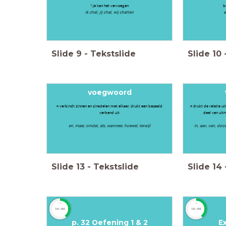
! je kan het vervoegen
b
ik chat, jij chat, wij chatten
o
Slide
9
-
Tekstslide
Slide
10
voegwoord
= verbindt zinnen en zinsdelen met elkaar, drukt een bepaald
= drukt de relatie u
verband uit
deel van uit
en, maar, omdat, als, wanneer, hoewel, terwijl
in, aan, van, door
Slide
13
-
Tekstslide
Slide
14
timer
timer
10:00
10:00
p. 32 Oefening 1 & 2
E