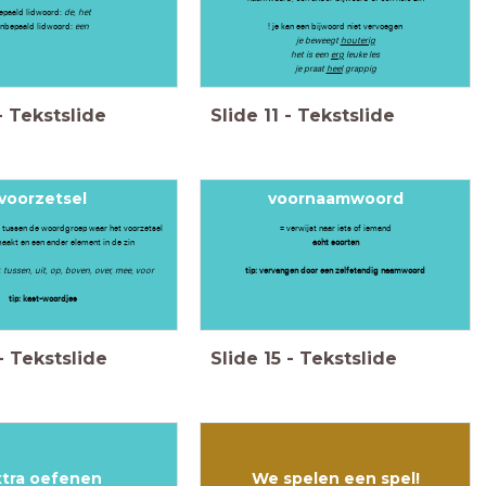
epaald lidwoord:
de, het
nbepaald lidwoord:
een
! je kan een bijwoord niet vervoegen
je beweegt
houterig
het is een
erg
leuke les
je praat
heel
grappig
-
Tekstslide
Slide
11
-
Tekstslide
voorzetsel
voornaamwoord
it tussen de woordgroep waar het voorzetsel
= verwijst naar iets of iemand
maakt en een ander element in de zin
acht soorten
, tussen, uit, op, boven, over, mee, voor
tip: vervangen door een zelfstandig naamwoord
tip: kast-woordjes
-
Tekstslide
Slide
15
-
Tekstslide
xtra oefenen
We spelen een spel!