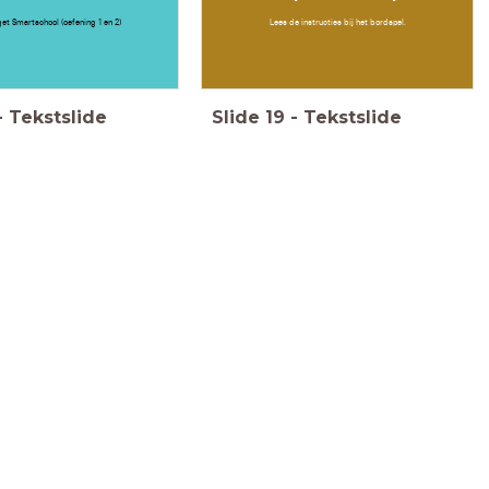
t Smartschool (oefening 1 en 2)
Lees de instructies bij het bordspel.
-
Tekstslide
Slide
19
-
Tekstslide