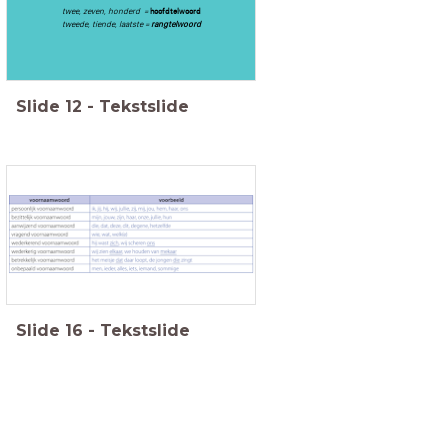
twee, zeven, honderd =
hoofdtelwoord
tweede, tiende, laatste =
rangtelwoord
Slide
12
-
Tekstslide
Slide
16
-
Tekstslide