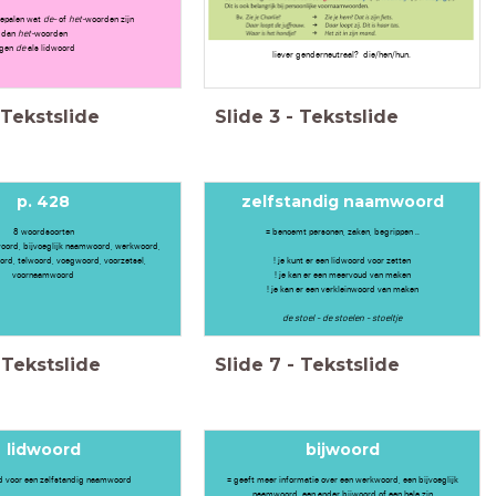
bepalen wat
de-
of
het-
woorden zijn
 dan
het-
woorden
jgen
de
als lidwoord
liever genderneutraal? die/hen/hun.
Tekstslide
Slide
3
-
Tekstslide
p. 428
zelfstandig naamwoord
8 woordsoorten
= benoemt personen, zaken, begrippen ..
oord, bijvoeglijk naamwoord, werkwoord,
ord, telwoord, voegwoord, voorzetsel,
! je kunt er een lidwoord voor zetten
voornaamwoord
! je kan er een meervoud van maken
! je kan er een verkleinwoord van maken
de stoel - de stoelen - stoeltje
Tekstslide
Slide
7
-
Tekstslide
lidwoord
bijwoord
ijd voor een zelfstandig naamwoord
= geeft meer informatie over een werkwoord, een bijvoeglijk
naamwoord, een ander bijwoord of een hele zin