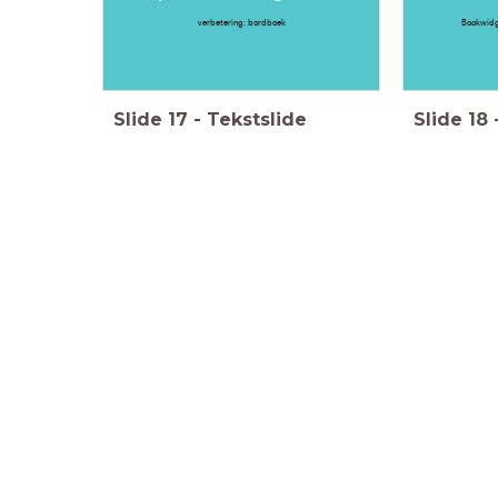
verbetering: bordboek
Bookwidge
Slide
17
-
Tekstslide
Slide
18