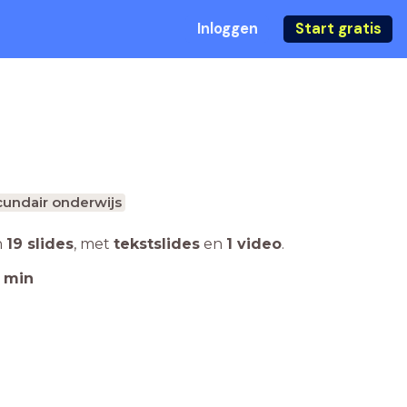
Inloggen
Start gratis
undair onderwijs
n
19 slides
,
met
tekstslides
en
1 video
.
min