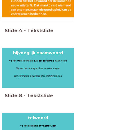
Slide
4
-
Tekstslide
bijvoeglijk naamwoord
= geeft meer informatie over een zelfstandig naamwoord
! je kan het vervoegen door -e toe te voegen
een
lief
meisje, de
zachte
stof, het
mooie
huis
Slide
8
-
Tekstslide
telwoord
= geeft een
aantal
of
volgorde
weer