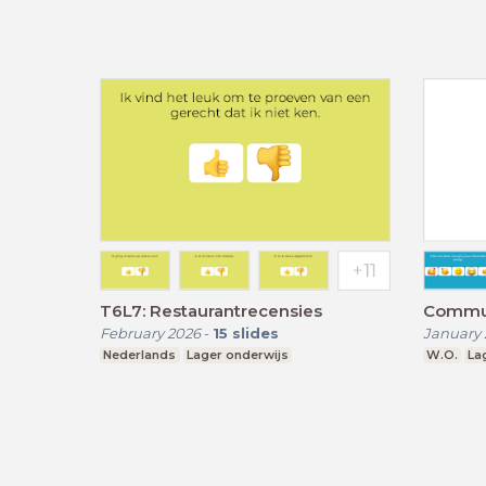
T6L7: Restaurantrecensies
Communi
February 2026
-
15
slides
January 
Nederlands
Lager onderwijs
W.O.
La