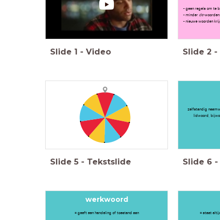
- geen regels om te 
- minder
de-
woorden
- nieuwe woorden kri
Slide
1
-
Video
Slide
2
-
zelfstandig naamw
lidwoord, bijwo
Slide
5
-
Tekstslide
Slide
6
-
werkwoord
= geeft een handeling of toestand aan
= staat alt