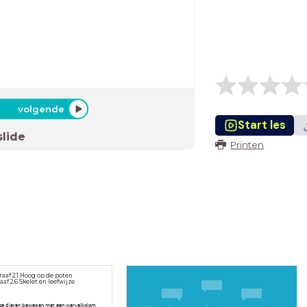
volgende
Start les
slide
Printen
aaf 2.1 Hoog op de poten
af 2.6 Skelet en leefwijze
 hoe dieren bewegen met een wervelkolom