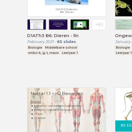
D1ATh3 B6: Dieren - lln
Ongew
February 2021
-
65
slides
January 
Biologie
Middelbare school
Biologie
vmbo k, g, t, mavo
Leerjaar 1
Leerjaar 1