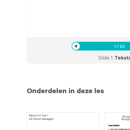
1
/
22
Slide
1
:
Tekst
Onderdelen in deze les
Nectar 2.1 vwo +
Paragr
2.6 Dieren bewegen
Paragra
Leerdoelen:
1. Je kunt uitleggen