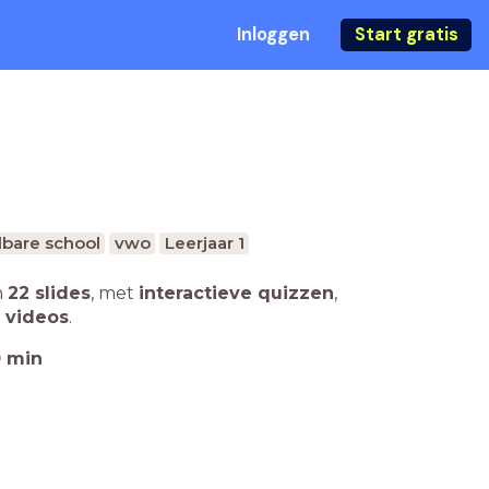
Inloggen
Start gratis
bare school
vwo
Leerjaar 1
n
22 slides
,
met
interactieve quizzen
,
 videos
.
0
min