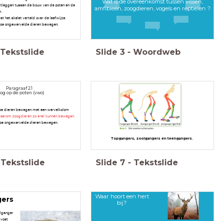
Wat is de overeenkomst tussen vissen,
 uitleggen tussen de bouw van de poten en de
amfibieën, zoogdieren, vogels en reptielen ?
.
at het skelet verteld over de leefwijze.
 hoe ongewervelde dieren bewegen.
Tekstslide
Slide
3
-
Woordweb
Paragraaf 2.1
og op de poten (vwo)
 hoe dieren bewegen met een wervelkolom
 waarom zoogdieren zo snel kunnen bewegen.
 hoe ongewervelde dieren bewegen.
Topgangers, zoolgangers en teengangers.
Tekstslide
Slide
7
-
Tekstslide
Waar hoort een hert
gers
bij?
olganger
 voet