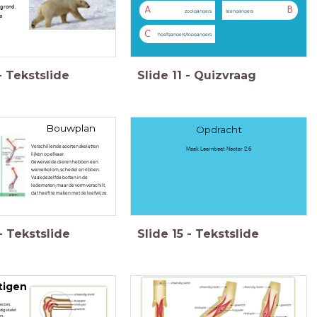
 grond.
A
B
zoolgangers
teengangers
p
C
hoefgangers/topgangers
-
Tekstslide
Slide
11
-
Quizvraag
Bouwplan
Opdracht
Verschillende soorten skeletten
Maak Learnbeat Nectar 2.6
lijken op elkaar.
Gewervelde dieren hebben een
wervelkolom, schedel en ribben.
Vaak dezelfde botten in de
ledematen, maar de vorm verschilt,
dat heeft te maken met de leefwijze.
-
Tekstslide
Slide
15
-
Tekstslide
tigen
secten.
dig skelet
en.