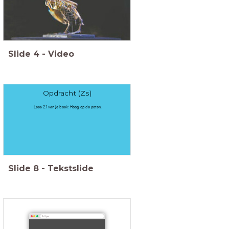
Slide
4
-
Video
Opdracht (Zs)
Lees 2.1 van je boek: Hoog op de poten.
Slide
8
-
Tekstslide
https: