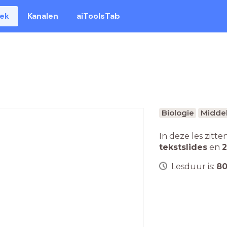
eek
Kanalen
aiToolsTab
Biologie
Middel
In deze les zitte
tekstslides
en
2
Lesduur is:
8