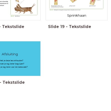
 een uitwendig
 buitenkant en
nenkant.
Sprinkhaan
-
Tekstslide
Slide
19
-
Tekstslide
Afsluiting
heb je deze les onthouden?
oet je nog beter begrijpen?
je nog leren voor de toetsweek?
-
Tekstslide