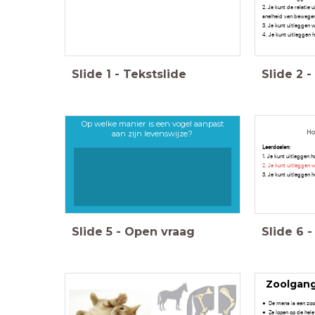
2. Je kunt de relatie
snelheid van bewegen
3. Je kunt uitleggen w
4. Je kunt uitleggen
Slide
1
-
Tekstslide
Slide
2
-
Op welke manier is een vogel aanpast
aan zijn levenswijze?
Ho
Leerdoelen:
1. Je kunt uitleggen
2. Je kunt uitleggen
3. Je kunt uitleggen
Slide
5
-
Open vraag
Slide
6
-
Zoolgan
De mens is een zo
Ze lopen op de hele