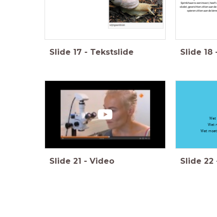
Sprinkhaan is een insect, heeft
skelet, gewrichten zitten aan de
spieren zitten aan de bin
Slide
17
-
Tekstslide
Slide
18
Wat 
Wat m
Wat moet 
Slide
21
-
Video
Slide
22