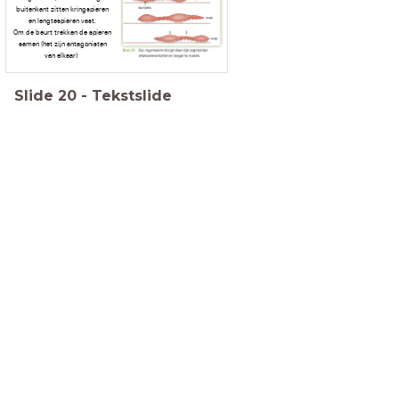
buitenkant zitten kringspieren
en lengtespieren vast.
Om de beurt trekken de spieren
samen (het zijn antagonisten
van elkaar)
Slide
20
-
Tekstslide