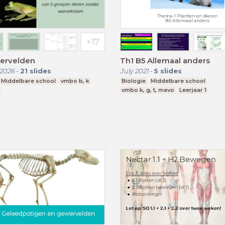
ervelden
Th1 B5 Allemaal anders
2026
-
21
slides
July 2021
-
5
slides
Middelbare school
vmbo b, k
Biologie
Middelbare school
vmbo k, g, t, mavo
Leerjaar 1