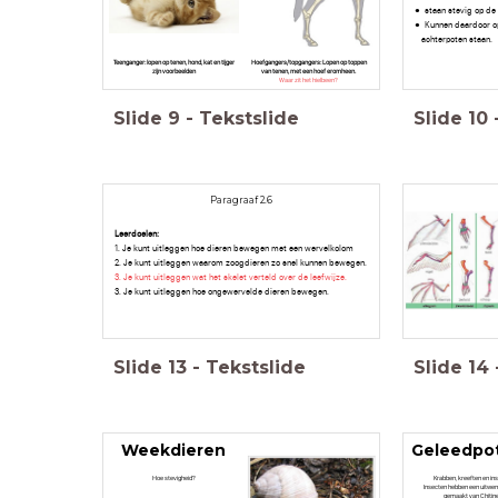
staan stevig op de
Kunnen daardoor o
achterpoten staan.
Teenganger:
lopen op tenen, hond, kat en tijger
Hoefgangers/topgangers: Lopen op toppen
zijn voorbeelden
van tenen, met een hoef eromheen.
Waar zit het hielbeen?
Slide
9
-
Tekstslide
Slide
10
Paragraaf 2.6
Leerdoelen:
1. Je kunt uitleggen hoe dieren bewegen met een wervelkolom
2. Je kunt uitleggen waarom zoogdieren zo snel kunnen bewegen.
3. Je kunt uitleggen wat het skelet verteld over de leefwijze.
3. Je kunt uitleggen hoe ongewervelde dieren bewegen.
Slide
13
-
Tekstslide
Slide
14
Weekdieren
Geleedpo
Hoe stevigheid?
Krabben, kreeften en in
Insecten hebben een uitwen
gemaakt van Chitin