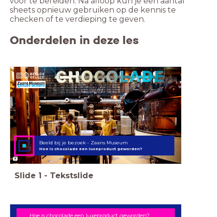
voor te bereiden. Na afloop kun je een aantal
sheets opnieuw gebruiken op de kennis te
checken of te verdieping te geven.
Onderdelen in deze les
Beeld bij je bezoek - Zaans Museum
Hoe is chocolade een luxeproduct geworden?
Slide
1
-
Tekstslide
Hoe is chocolade een luxeproduct geworden?