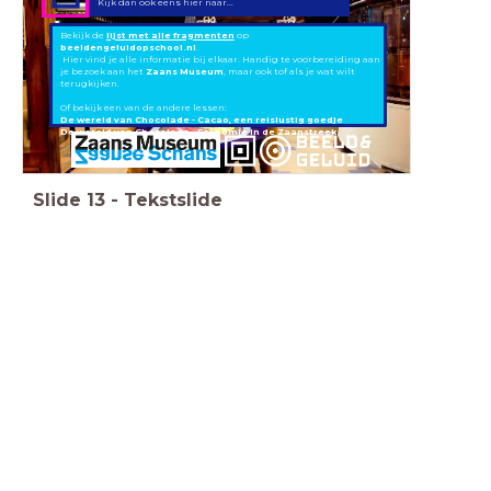
Kijk dan ook eens hier naar...
Bekijk de
lijst met alle fragmenten
op
beeldengeluidopschool.nl
.
Hier vind je alle informatie bij elkaar. Handig te voorbereiding aan
je bezoek aan het
Zaans Museum
, maar ook tof als je wat wilt
terugkijken.
Of bekijk een van de andere lessen:
De wereld van Chocolade - Cacao, een reislustig goedje
De wereld van Chocolade - Economie in de Zaanstreek
Slide
13
-
Tekstslide