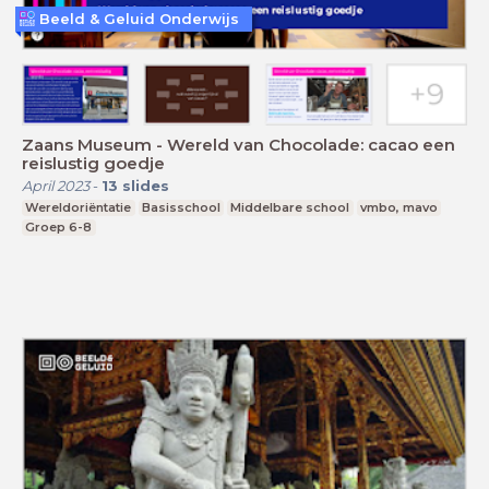
Beeld & Geluid Onderwijs
Zaans Museum - Wereld van Chocolade: cacao een
reislustig goedje
April 2023
-
13
slides
Wereldoriëntatie
Basisschool
Middelbare school
vmbo, mavo
Groep 6-8