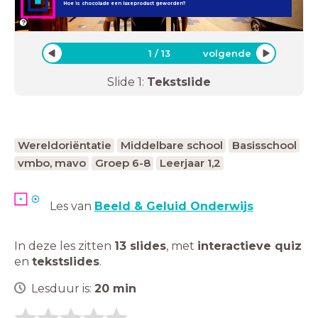
Hoe is chocolade een luxeproduct geworden?
1
/
13
volgende
Slide
1
:
Tekstslide
Wereldoriëntatie
Middelbare school
Basisschool
vmbo, mavo
Groep 6-8
Leerjaar 1,2
Les van
Beeld & Geluid Onderwijs
In deze les zitten
13 slides
,
met
interactieve quiz
en
tekstslides
.
Lesduur is:
20
min