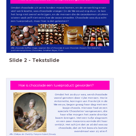
Omdat chocolade uit verre landen moest komen, en de verwerking ervan
veel werk kostte, was chocolade vroeger (in de 18e eeuw) erg duur. Je kon
het lang niet overal verkrijgen, en de mensen die de cacaobomen plukten
wisten vaak zelf niet eens hoe de cacao smaakte. Chocolade was dus echt
een luxeproduct, maar hoe is dat gekomen?
Afb.: chocolate truffles image, rawpixel; Box of Chocolate & Luxe Chocolate Dessert, Petr Kratochvil,
publicdomainpictures; Chocolates, Jonathan Reyes, Flickr
Slide
2
-
Tekstslide
Hoe is chocolade een luxeproduct geworden?
Omdat het zo duur was, werd chocolade
vooral genoten door rijke mensen. Marie
Antoinette, koningin van Frankrijk in de
18e eeuw, begon graag haar dag met een
kopje chocola. Hiervoor had ze een
speciale 'Chocolatier' aangewezen, die
haar elke morgen het zoete drankje
kwam brengen. Met een tufje slagroom
en een paar macarons vormde dit haar
ontbijt. Het schijnt dat ze zó dol was op
chocolade, dat ze het koos als laatste
avondmaal voor zij stierf.
Afb.: Château de Chantilly, François-Hubert Drouais,