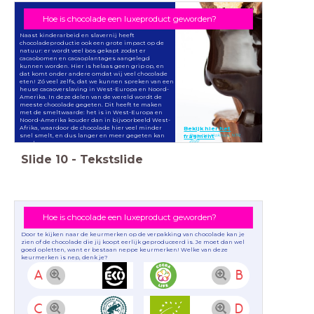
Hoe is chocolade een luxeproduct geworden?
Naast kinderarbeid en slavernij heeft
chocoladeproductie ook een grote impact op de
natuur: er wordt veel bos gekapt zodat er
cacaobomen en cacaoplantages aangelegd
kunnen worden. Hier is helaas geen grip op, en
dat komt onder andere omdat wij veel chocolade
eten! Zó veel zelfs, dat we kunnen spreken van een
heuse cacaoverslaving in West-Europa en Noord-
Amerika. In deze delen van de wereld wordt de
meeste chocolade gegeten. Dit heeft te maken
met de smeltwaarde: het is in West-Europa en
Noord-Amerika kouder dan in bijvoorbeeld West-
Afrika, waardoor de chocolade hier veel minder
Bekijk hier het
snel smelt, en dus langer en meer gegeten kan
Bron: Het Klokhuis, NTR,
fragment
2020
worden.
Slide
10
-
Tekstslide
Hoe is chocolade een luxeproduct geworden?
Door te kijken naar de keurmerken op de verpakking van chocolade kan je
zien of de chocolade die jij koopt eerlijk geproduceerd is. Je moet dan wel
goed opletten, want er bestaan neppe keurmerken! Welke van deze
keurmerken is nep, denk je?
A
B
C
D