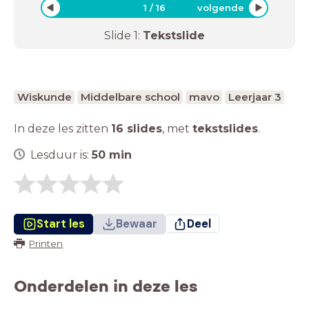
1
/
16
volgende
Slide
1
:
Tekstslide
Wiskunde
Middelbare school
mavo
Leerjaar 3
In deze les zitten
16 slides
,
met
tekstslides
.
Lesduur is:
50
min
Start les
Bewaar
Deel
Printen
Onderdelen in deze les