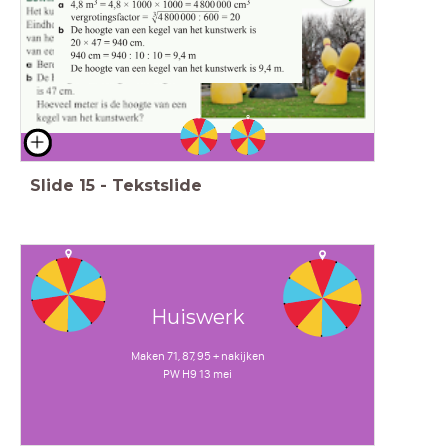
Slide
15
-
Tekstslide
Huiswerk
Maken 71, 87, 95 + nakijken
PW H9 13 mei