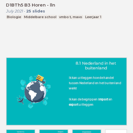
D1BTh5 B3 Horen - lln
July 2021
-
25
slides
Biologie
Middelbare school
vmbo t, mavo
Leerjaar 1