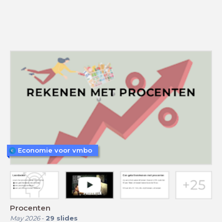
Economie voor vmbo
Procenten
May 2026
-
29
slides