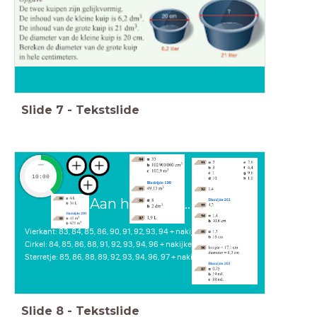
Slide
7
-
Tekstslide
timer
10:00
Aan het werk...
Vierkant: 83, 84, 85, 86, 90, 91, 92, 93, 94 + nakijken
Cirkel: 84, 85, 86, 88, 91, 92, 93, 94, 96 + nakijken
Sterretje: 85, 86, 88, 89, 92, 93, 94, 96, 97 + nakijken
Slide
8
-
Tekstslide