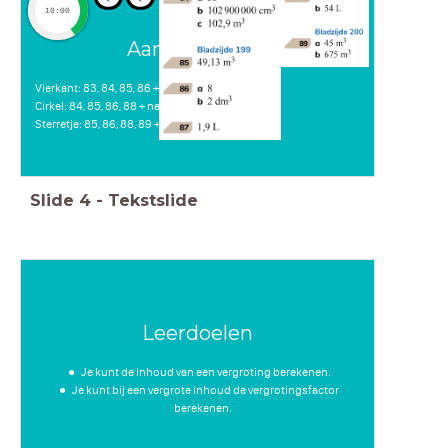
10:00
Aan het werk...
Vierkant: 83, 84, 85, 86 + nakijken
Cirkel: 84, 85, 86, 88 + nakijken
Sterretje: 85, 86, 88, 89 + nakijken
Slide
4
-
Tekstslide
Leerdoelen
Je kunt de inhoud van een vergroting berekenen.
Je kunt bij een vergrote inhoud de vergrotingsfactor
berekenen.