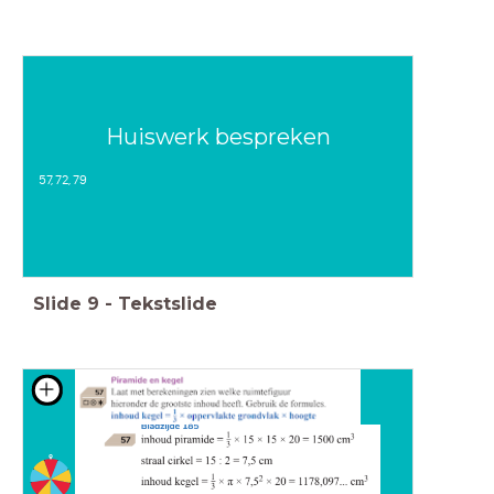
Huiswerk bespreken
57, 72, 79
Slide
9
-
Tekstslide