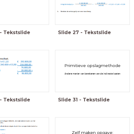
Verkoopprijs: € 90 + 35% = € 1,22
-
Tekstslide
Slide
27
-
Tekstslide
Primitieve opslagmethode
Andere manier van berekenen van de indirecte kosten
-
Tekstslide
Slide
31
-
Tekstslide
Zelf maken opgave: