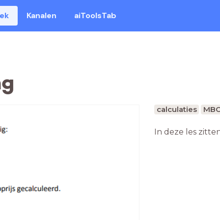
eek
Kanalen
aiToolsTab
ng
calculaties
MB
In deze les zitte