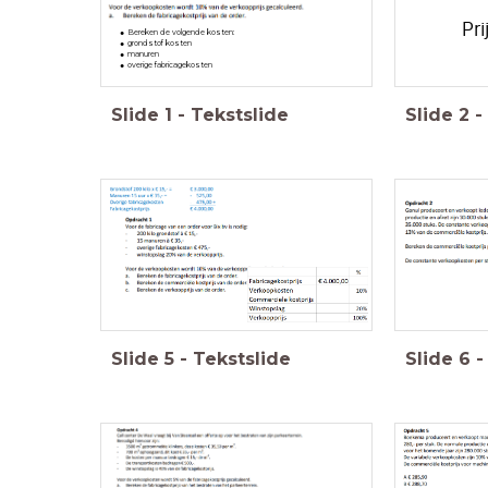
Pr
Bereken de volgende kosten:
grondstof kosten
manuren
overige fabricagekosten
Slide
1
-
Tekstslide
Slide
2
-
Slide
5
-
Tekstslide
Slide
6
-