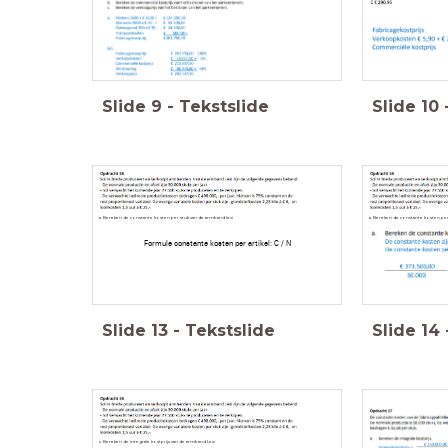
Slide
9
-
Tekstslide
Slide
10
a. Bereken de constante kosten per stuk van de armband lexi
a. Bereken de constante kosten per
Formule constante kosten per artikel: C / N
Slide
13
-
Tekstslide
Slide
14
c. Bereken de integrale kostprijs van de armband Lexi