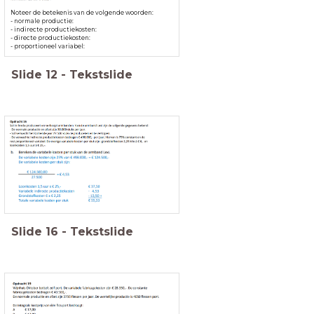
Noteer de betekenis van de volgende woorden:
- normale productie:
- indirecte productiekosten:
- directe productiekosten:
- proportioneel variabel:
Slide
12
-
Tekstslide
b. Bereken de variabele kosten per stuk voor de armband Lexi
Slide
16
-
Tekstslide