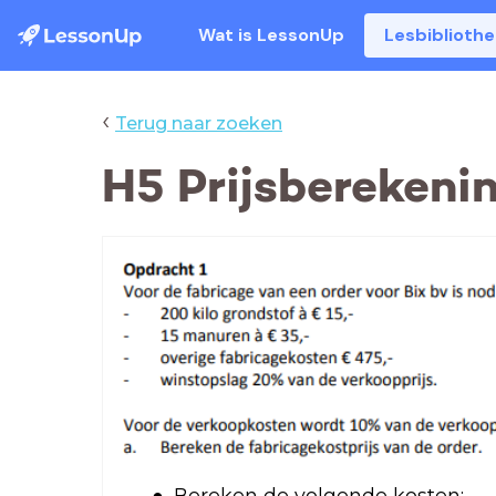
Wat is LessonUp
Lesbiblioth
‹
Terug naar zoeken
H5 Prijsberekeni
Bereken de volgende kosten: