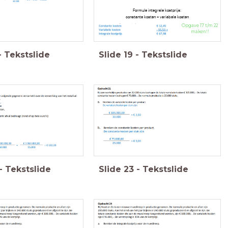
Formule integrale kostprijs:
constante kosten + variabele kosten
Opgave 17 t/m 22
maken!!
-
Tekstslide
Slide
19
-
Tekstslide
-
Tekstslide
Slide
23
-
Tekstslide