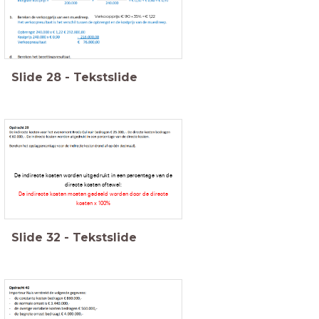
Verkoopprijs: € 90 + 35% = € 1,22
Slide
28
-
Tekstslide
De indirecte kosten worden uitgedrukt in een percentage van de
directe kosten oftewel:
De indirecte kosten moeten gedeeld worden door de directe
kosten x 100%
Slide
32
-
Tekstslide