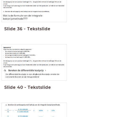
Wat is de formule van de integrale
kostprijsmethode????
Slide
36
-
Tekstslide
De differentiele kostprijs is een afwijkende kostprijs omdat de
constante kosten al zijn terugverdiend
Slide
40
-
Tekstslide