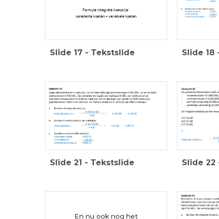
Formule integrale kostprijs:
constante kosten + variabele kosten
Slide
17
-
Tekstslide
Slide
18
Slide
21
-
Tekstslide
Slide
22
En nu ook nog het