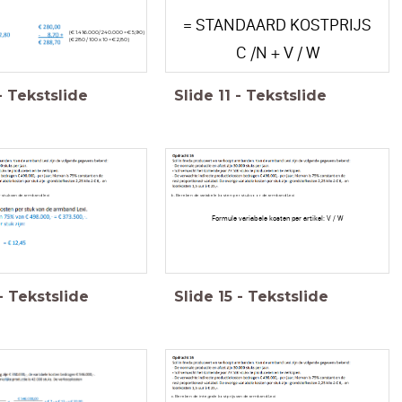
= STANDAARD KOSTPRIJS
(€ 1.416.000/ 240.000 = € 5,90)
(€ 280 / 100 x 10 = € 2,80)
C /N + V / W
-
Tekstslide
Slide
11
-
Tekstslide
 stuk van de armband lexi
b. Bereken de variabele kosten per stuk voor de armband Lexi
Formule variabele kosten per artikel: V / W
-
Tekstslide
Slide
15
-
Tekstslide
c. Bereken de integrale kostprijs van de armband Lexi