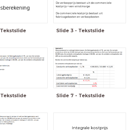
De verkoopprijs bestaat uit de commerciele
ijsberekening
kostprijs + een winstmarge
De commerciele kostprijs bestaat uit
fabricagekosten en verkoopkosten
Tekstslide
Slide
3
-
Tekstslide
Tekstslide
Slide
7
-
Tekstslide
Integrale kostprijs