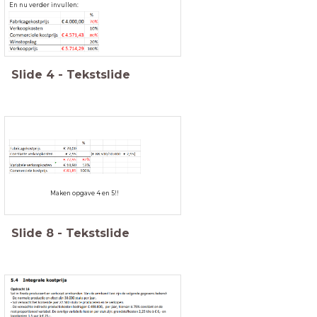
En nu verder invullen:
Slide
4
-
Tekstslide
Maken opgave 4 en 5!!
Slide
8
-
Tekstslide