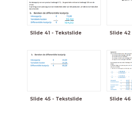
32,52
104,52
Slide
41
-
Tekstslide
Slide
42
Slide
45
-
Tekstslide
Slide
46