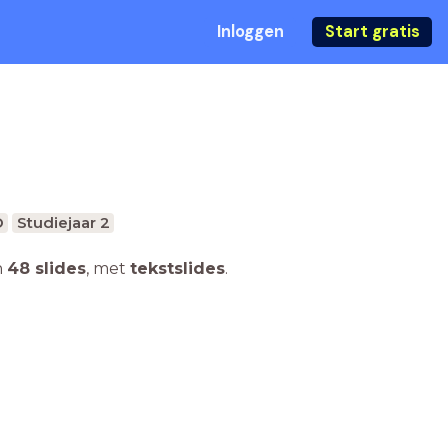
Inloggen
Start gratis
O
Studiejaar 2
n
48 slides
,
met
tekstslides
.