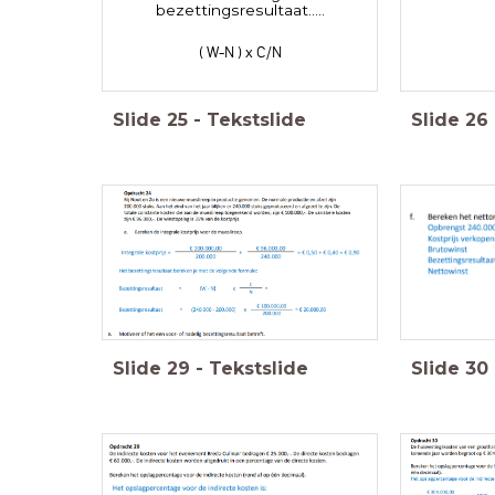
bezettingsresultaat.....
( W-N ) x C/N
Slide
25
-
Tekstslide
Slide
26
Slide
29
-
Tekstslide
Slide
30