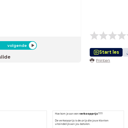
volgende
Start les
slide
Printen
Hoe kom je aan een
verkoopprijs
????
De verkoopprijs is de prijs die jouw klanten
uiteindelijk aan jou betalen.