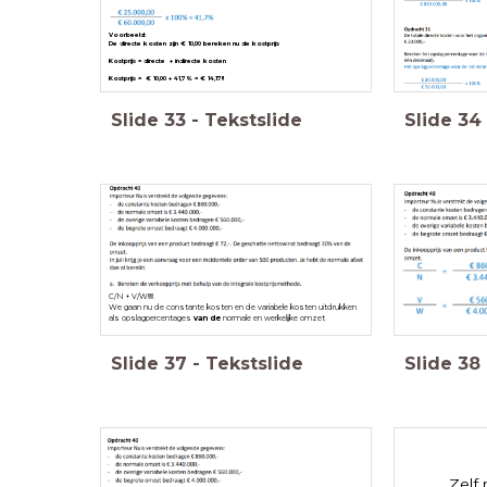
Voorbeeld:
De directe kosten zijn € 10,00 bereken nu de kostprijs
Kostprijs = directe + indirecte kosten
Kostprijs = € 10,00 + 41,7% = € 14,17!!
Slide
33
-
Tekstslide
Slide
34
C/N + V/W!!!!!
We gaan nu de constante kosten en de variabele kosten uitdrukken
als opslagpercentages
van de
normale en werkelijke omzet
Slide
37
-
Tekstslide
Slide
38
Zelf