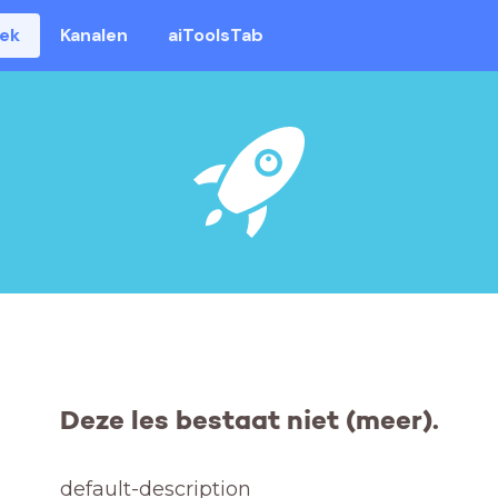
eek
Kanalen
aiToolsTab
Deze les bestaat niet (meer).
default-description