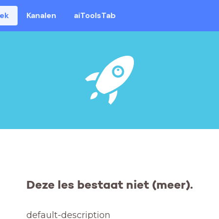
eek
Kanalen
aiToolsTab
Deze les bestaat niet (meer).
default-description