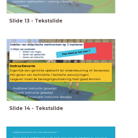
- Gesloten opdrachten = weinig inbreng
deelnemers
Slide
13
-
Tekstslide
Instructievorm
Eigenlijk een gerichte opdracht ter ondersteuning vh leerproces
Het geven van technische / tactische aanwijzingen
Lesgever moet de bewegingsuitvoering heel goed kennen
- Auditieve instructie (praatje)
- Visuele instructie (plaatje)
- Tactiele of manuele instructie (daadje)
Slide
14
-
Tekstslide
Opdrachtvorm of instructievorm ?
"Stap met je rechtervoet op de balk, loop naar de overkant en spring er