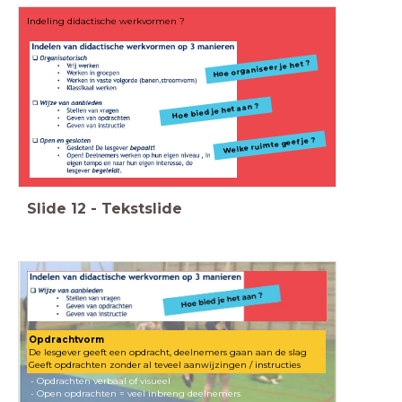
Indeling didactische werkvormen ?
Hoe organiseer je het ?
Hoe bied je het aan ?
Welke ruimte geef je ?
Slide
12
-
Tekstslide
Opdrachtvorm
De lesgever geeft een opdracht, deelnemers gaan aan de slag
Geeft opdrachten zonder al teveel aanwijzingen / instructies
- Opdrachten verbaal of visueel
- Open opdrachten = veel inbreng deelnemers