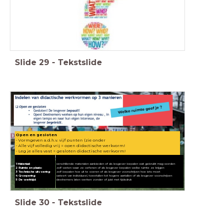
Slide
29
-
Tekstslide
Open en gesloten
- Vormgeven a.d.h.v. vijf punten (zie onder
- Alle vijf volledig vrij = open didactische werkvorm!
- Leg je alles vast = gesloten didactische werkvorm!
1 Materiaal:
verschillende materialen aanbieden of als lesgever bepalen wat gebruikt mag worden
2
Ruimte en plaats:
zelf weten waar ze oefenen of als lesgever bepalen welke ruimte ze krijgen
3 Technische uitvoering:
zelf bepalen hoe uit te voeren of als lesgever voorschrijven hoe iets moet
4 Groepering:
varieert van individueel, tweetallen tot hogere aantallen of als lesgever voorschrijven
5 De werktijd:
deelnemers laten werken zonder of juist met tijdsdruk
Slide
30
-
Tekstslide