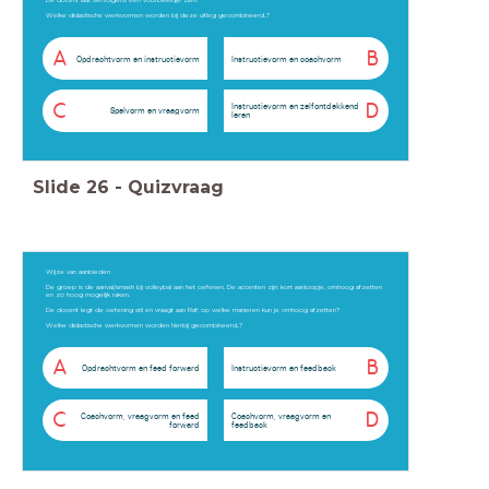
Welke didactische werkvormen worden bij deze uitleg gecombineerd..?
A
B
Opdrachtvorm en instructievorm
Instructievorm en coachvorm
C
D
Instructievorm en zelfontdekkend
Spelvorm en vraagvorm
leren
Slide
26
-
Quizvraag
Wijze van aanbieden
De groep is de aanval/smash bij volleybal aan het oefenen. De accenten zijn: kort aanloopje, omhoog afzetten
en zo hoog mogelijk raken.
De docent legt de oefening stil en vraagt aan Raf: op welke manieren kun je omhoog afzetten?
Welke didactische werkvormen worden hierbij gecombineerd..?
A
B
Opdrachtvorm en feed forward
Instructievorm en feedback
C
D
Coachvorm, vraagvorm en feed
Coachvorm, vraagvorm en
forward
feedback