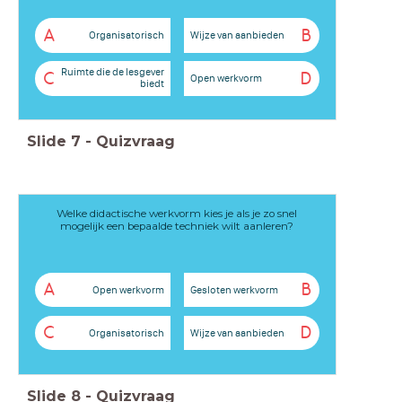
A
B
Organisatorisch
Wijze van aanbieden
Ruimte die de lesgever
C
D
Open werkvorm
biedt
Slide
7
-
Quizvraag
Welke didactische werkvorm kies je als je zo snel
mogelijk een bepaalde techniek wilt aanleren?
A
B
Open werkvorm
Gesloten werkvorm
C
D
Organisatorisch
Wijze van aanbieden
Slide
8
-
Quizvraag