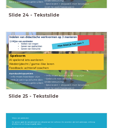
ondersteuning
bevriessituaties gebruiken
- bevriezen = stoppen met bewegen
(niet te vaak toepassen)
Slide
24
-
Tekstslide
Spelvorm
Al spelend iets aanleren
Wedstrijdecht / game-like leren
Feedback: achteraf coachen
Aandachtspunten
- Info moet kort en krachtig zijn
- Info moet hoorbaar zijn
- Gebruik non-verbale
- Heb je weinig volume dan
ondersteuning
bevriessituaties gebruiken
- bevriezen = stoppen met bewegen
(niet te vaak toepassen)
Slide
25
-
Tekstslide
Wijze van aanbieden
De groep gaat de aanval/smash bij volleybal aan het oefenen. De accenten zijn: kort aanloopje, omhoog
afzetten en zo hoog mogelijk raken.
De docent laat vervolgens een voorbeeldje zien.