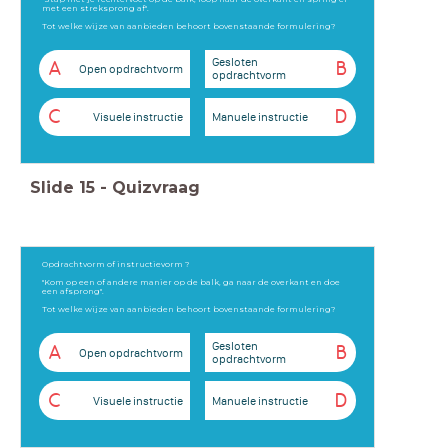
met een streksprong af".
Tot welke wijze van aanbieden behoort bovenstaande formulering?
Gesloten
A
B
Open opdrachtvorm
opdrachtvorm
C
D
Visuele instructie
Manuele instructie
Slide
15
-
Quizvraag
Opdrachtvorm of instructievorm ?
"Kom op een of andere manier op de balk, ga naar de overkant en doe
een afsprong".
Tot welke wijze van aanbieden behoort bovenstaande formulering?
Gesloten
A
B
Open opdrachtvorm
opdrachtvorm
C
D
Visuele instructie
Manuele instructie