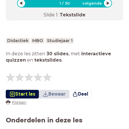
1
/
30
volgende
Slide
1
:
Tekstslide
Didactiek
MBO
Studiejaar 1
In deze les zitten
30 slides
,
met
interactieve
quizzen
en
tekstslides
.
Start les
Bewaar
Deel
Printen
Onderdelen in deze les