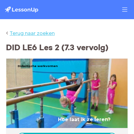
‹
Terug naar zoeken
DID LE6 Les 2 (7.3 vervolg)
Didactische werkvormen
Hoe laat ik ze leren?