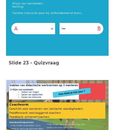
Wijze van aanbieden
Stelling:
Tactiele instructie past bij zelfontdekkend leren...
A
B
Ja
Nee
Slide
23
-
Quizvraag
Coachvorm
Geschikt voor aanleren van tactische vaardigheden
Feedforward: voorzeggend coachen
Feedback: achteraf coachen
Aandachtspunten
- Info moet kort en krachtig zijn
- Info moet hoorbaar zijn
- Gebruik non-verbale
- Heb je weinig volume dan