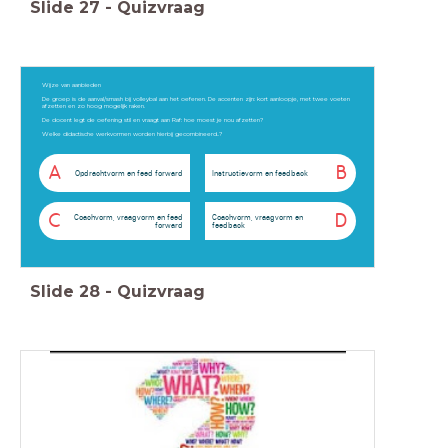
Slide
27
-
Quizvraag
Wijze van aanbieden
De groep is de aanval/smash bij volleybal aan het oefenen. De accenten zijn: kort aanloopje, met twee voeten
afzetten en zo hoog mogelijk raken.
De docent legt de oefening stil en vraagt aan Raf: hoe moest je nou afzetten?
Welke didactische werkvormen worden hierbij gecombineerd..?
A
B
Opdrachtvorm en feed forward
Instructievorm en feedback
C
D
Coachvorm, vraagvorm en feed
Coachvorm, vraagvorm en
forward
feedback
Slide
28
-
Quizvraag