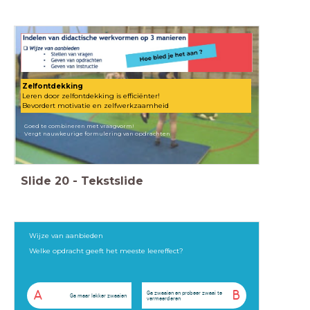
Zelfontdekking
Leren door zelfontdekking is efficiënter!
Bevordert motivatie en zelfwerkzaamheid
Goed te combineren met vraagvorm!
Vergt nauwkeurige formulering van opdrachten
Slide
20
-
Tekstslide
Wijze van aanbieden
Welke opdracht geeft het meeste leereffect?
A
B
Ga zwaaien en probeer zwaai te
Ga maar lekker zwaaien
vermeerderen