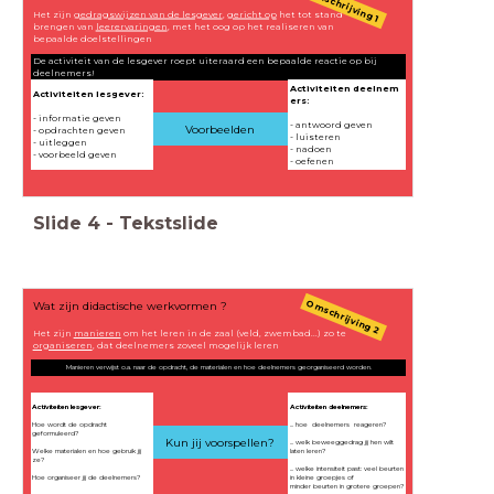
Omschrijving 1
Het zijn
gedragswijzen van de lesgever
,
gericht op
het tot stand
brengen van
leerervaringen
, met het oog op het realiseren van
bepaalde doelstellingen
De activiteit van de lesgever roept uiteraard een bepaalde reactie op bij
deelnemers!
Activiteiten
deelnem
Activiteiten
lesgever:
ers:
- informatie geven
- antwoord geven
Voorbeelden
- opdrachten geven
- luisteren
- uitleggen
- nadoen
- voorbeeld geven
- oefenen
Slide
4
-
Tekstslide
Omschrijving 2
Wat zijn didactische werkvormen ?
Het zijn
manieren
om het leren in de zaal (veld, zwembad...) zo te
organiseren
, dat deelnemers zoveel mogelijk leren
Manieren verwijst o.a. naar de opdracht, de materialen en hoe deelnemers georganiseerd worden.
Activiteiten
lesgever:
Activiteiten
deelnemers:
Hoe wordt de opdracht
... hoe deelnemers reageren?
geformuleerd?
Kun jij voorspellen?
... welk beweeggedrag jij hen wilt
Welke materialen en hoe gebruik jij
laten leren?
ze?
... welke intensiteit past: veel beurten
Hoe organiseer jij de deelnemers?
in kleine groepjes of
minder beurten in grotere groepen?