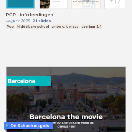
PGP - info leerlingen
August 2025
-
21
slides
Pgp
Middelbare school
vmbo g, t, mavo
Leerjaar 3,4
Dé Schoolreisgids