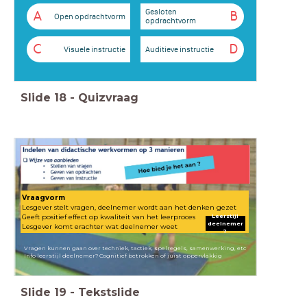
Gesloten
A
B
Open opdrachtvorm
opdrachtvorm
C
D
Visuele instructie
Auditieve instructie
Slide
18
-
Quizvraag
Vraagvorm
Lesgever stelt vragen, deelnemer wordt aan het denken gezet
Leerstijl
Geeft positief effect op kwaliteit van het leerproces
deelnemer
Lesgever komt erachter wat deelnemer weet
?
Vragen kunnen gaan over techniek, tactiek, spelregels, samenwerking, etc
Info leerstijl deelnemer? Cognitief betrokken of juist oppervlakkig
Slide
19
-
Tekstslide