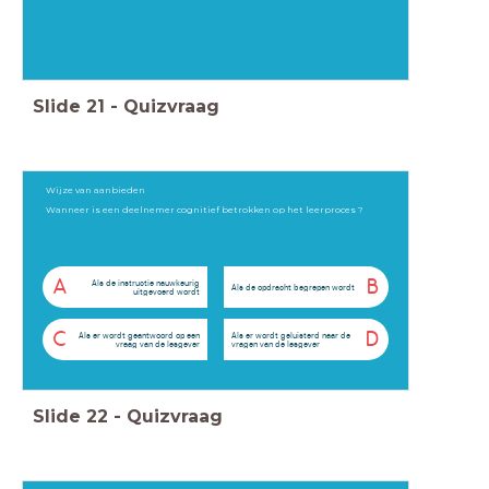
Slide
21
-
Quizvraag
Wijze van aanbieden
Wanneer is een deelnemer cognitief betrokken op het leerproces ?
A
B
Als de instructie nauwkeurig
Als de opdracht begrepen wordt
uitgevoerd wordt
C
D
Als er wordt geantwoord op een
Als er wordt geluisterd naar de
vraag van de lesgever
vragen van de lesgever
Slide
22
-
Quizvraag