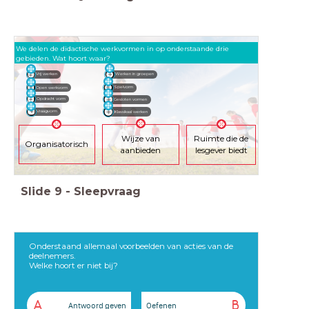
We delen de didactische werkvormen in op onderstaande drie
gebieden. Wat hoort waar?
Vrij werken
Werken in groepen
Open werkvorm
Spelvorm
Opdracht vorm
Gesloten vormen
Vraagvorm
Klassikaal werken
Wijze van
Ruimte die de
Organisatorisch
aanbieden
lesgever biedt
Slide
9
-
Sleepvraag
Onderstaand allemaal voorbeelden van acties van de
deelnemers.
Welke hoort er niet bij?
A
B
Antwoord geven
Oefenen