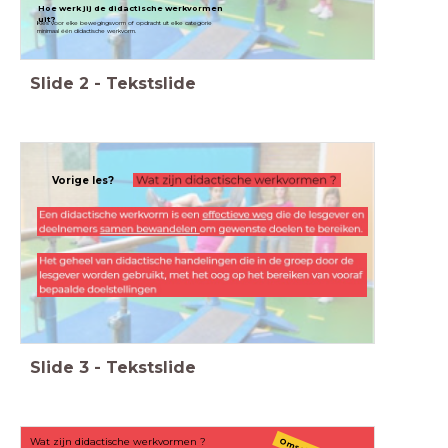
Hoe werk jij de didactische werkvormen
uit?
Kies voor elke bewegingsvorm of opdracht uit elke categorie
minimaal één didactische werkvorm.
Slide
2
-
Tekstslide
Vorige les?
Slide
3
-
Tekstslide
Wat zijn didactische werkvormen ?