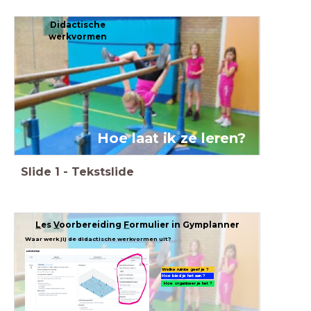
Didactische
werkvormen
Hoe laat ik ze leren?
Slide
1
-
Tekstslide
L
es
V
oorbereiding
F
ormulier in Gymplanner
Waar werk jij de didactische werkvormen uit?
Welke ruimte geef je ?
Hoe bied je het aan ?
Hoe organiseer je het ?