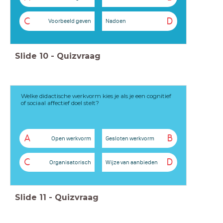
C
D
Voorbeeld geven
Nadoen
Slide
10
-
Quizvraag
Welke didactische werkvorm kies je als je een cognitief
of sociaal affectief doel stelt?
A
B
Open werkvorm
Gesloten werkvorm
C
D
Organisatorisch
Wijze van aanbieden
Slide
11
-
Quizvraag