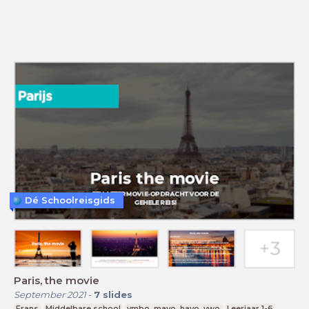
Dé Schoolreisgids
Paris, the movie
September 2021
-
7
slides
Frans
Middelbare school
vmbo, mavo, havo, vwo
Leerjaar 1-6