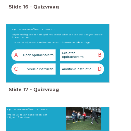
Slide
16
-
Quizvraag
Opdrachtvorm of instructievorm ?
Bij de uitleg van een tikspel het beeld schetsen van politieagenten die
boeven vangen,
Tot welke wijze van aanbieden behoort bovenstaande uitleg?
Gesloten
A
B
Open opdrachtvorm
opdrachtvorm
C
D
Visuele instructie
Auditieve instructie
Slide
17
-
Quizvraag
Opdrachtvorm of instructievorm ?
Welke wijze van aanbieden laat
bijgaan foto zien?