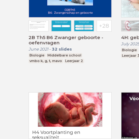
2B Th5 B6 Zwanger geboorte -
4H: geb
oefenvragen
July 202
June 2021
-
32
slides
Biologie
Biologie
Middelbare school
Leerjaar 
vmbo k, g, t, mavo
Leerjaar 2