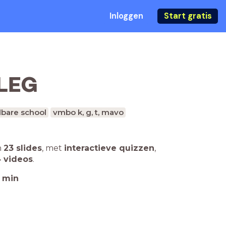
Inloggen
Start gratis
TLEG
bare school
vmbo k, g, t, mavo
n
23 slides
,
met
interactieve quizzen
,
 videos
.
min