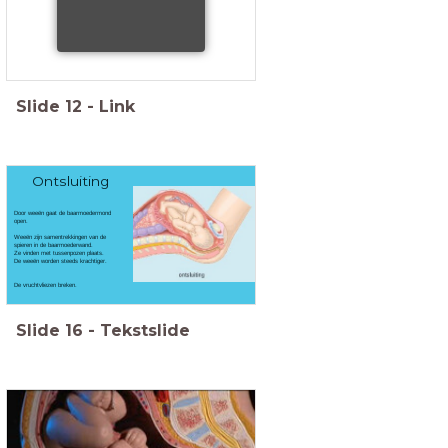
Slide
12
-
Link
Ontsluiting
Door weeën gaat de baarmoedermond
open.
Weeën zijn samentrekkingen van de
spieren in de baarmoederwand.
Ze vinden met tussenpozen plaats.
De weeën worden steeds krachtiger.
De vruchtvliezen breken.
Slide
16
-
Tekstslide