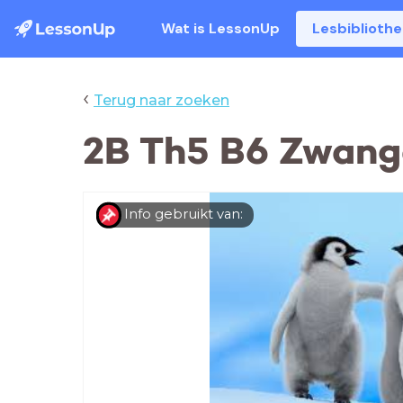
Wat is LessonUp
Lesbiblioth
‹
Terug naar zoeken
2B Th5 B6 Zwang
Info gebruikt van: