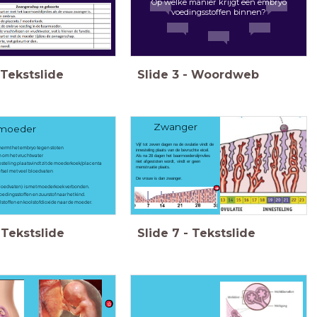
Op welke manier krijgt een embryo
voedingsstoffen binnen?
Tekstslide
Slide
3
-
Woordweb
Zwanger
rmoeder
Vijf tot zeven dagen na de ovulatie vindt de
hermt het embryo tegen stoten
innesteling plaats van de bevruchte eicel.
en om het vruchtwater
Als na 28 dagen het baarmoederslijmvlies
niet afgestoten wordt, vindt er geen
esteling plaatsvindt zit de moederkoek/placenta
menstruatie plaats.
fsel met veel bloedvaten
De vrouw is dan zwanger.
bloedvaten) is met moederkoek verbonden.
dingsstoffen en zuurstof naar het kind.
lstoffen en koolstofdioxide naar de moeder.
Tekstslide
Slide
7
-
Tekstslide