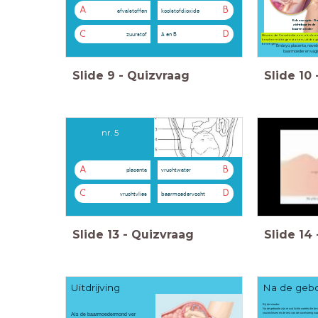
A
B
afvalstoffen
koolstofdioxide
Echoscopie: De
zichtbaar in de
baarmoeder
C
D
zuurstof
A en B
Binnen de 2 vruchtvliezen zit vloei
beschermd tegen stoten, uitdrogin
bewegen.
Embryo, placenta, navel
baarmoeder en vagi
Slide
9
-
Quizvraag
Slide
10
nr. 5
A
B
placenta
vruchtwater
C
D
vruchtvlies
baarmoedervocht
Slide
13
-
Quizvraag
Slide
14
Uitdrijving
Na de geb
Bij de moeder:
Na de geboorte zijn er wat lichte weeën die de
vruchtvliezen en de rest van de navelstreng na
A
ls de baarmoedermond ver