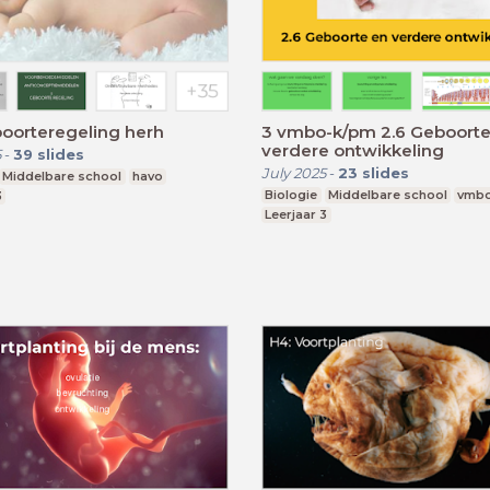
oorteregeling herh
3 vmbo-k/pm 2.6 Geboorte
verdere ontwikkeling
5
-
39
slides
July 2025
-
23
slides
Middelbare school
havo
Biologie
Middelbare school
vmbo
3
Leerjaar 3