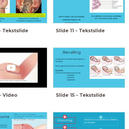
 embryo is
stof, het vruchtwater. De embryo drijft in het vruchtwater en wordt
g en temperatuurverschillen. De embryo kan hierin ook gemakkelijk
De melkklieren in de borsten ontwikkelen
Het lichaam van de moeder
streng,
Embryo met 2 vruchtvliezen,
zich. De borsten worden groter.
verandert tijdens de
na
vruchtwater en placenta (12 weken)
zwangerschap
-
Tekstslide
Slide
11
-
Tekstslide
Bevalling
Na ongeveer 9 maanden volgt de geboorte
(bevalling).
Via de vagina komt de embryo naar buiten.
In je schrift:
3 Fasen van het geboorteproces zijn:
- ontsluiting
- uitdrijving
- nageboorte
-
Video
Slide
15
-
Tekstslide
Nageboorte met o.a. de placenta
oorte
(moederkoek): 15 tot 20 cm in doorsnede en
2 tot 3 cm dik.
Placenta en vruchtvliezen verlaten
Ontsluiting
Het gewicht is 500 tot 600 gram.
het lichaam
 moederkoek, de
ar buiten duwen.