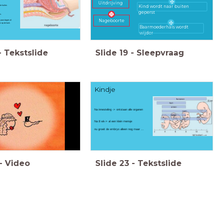
Uitdrijving
te huilen.
Kind wordt naar buiten
geperst
s.
Nageboorte
n paar dagen af.
en op de buik.
Baarmoederhals wordt
wijder
-
Tekstslide
Slide
19
-
Sleepvraag
Kindje
Na innesteling -> ontstaan alle organen
Na 8 wk-> al een klein mensje
nu groeit de embryo alleen nog maar ...
-
Video
Slide
23
-
Tekstslide