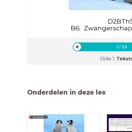
D2BTh
B6: Zwangerschap
1
/
23
Slide
1
:
Tekst
Onderdelen in deze les
Info gebruikt van: