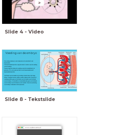
Slide
4
-
Video
Voeding van de embryo
Een embryo (foetus) is een kindje dat zich ontwikkelt in de
baarmoeder.
Het baarmoederslijmvlies zorgt de eerste 2 weken voor de voeding
van de embryo.
Daarna krijgt de embryo de voeding vanuit de moederkoek, de
placenta. Dit is een speciaal deel van de baarmoederwand /
baarmoederslijmvlies.
Het bloed van de moeder en de embryo stroomt daar vlak langs
elkaar. Daardoor kunnen stoffen worden uitgewisseld. Zuurstof en
voedingsstoffen gaan uit het bloed van de moeder naar het bloed
van de embryo. Afvalstoffen en koolstofdioxide gaat van het bloed
van de embryo naar het bloed van de moeder. Door de navelstreng
is de embryo verbonden met de placenta.
Slide
8
-
Tekstslide
www.oudersvannu.nl