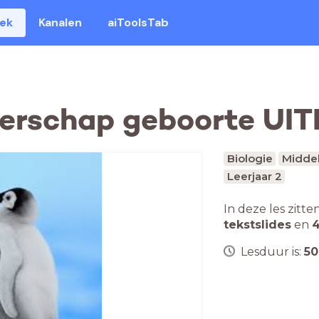
eek
Kanalen
aiToolsTab
erschap geboorte UI
Biologie
Middel
Leerjaar 2
In deze les zitte
tekstslides
en
4
Lesduur is:
50