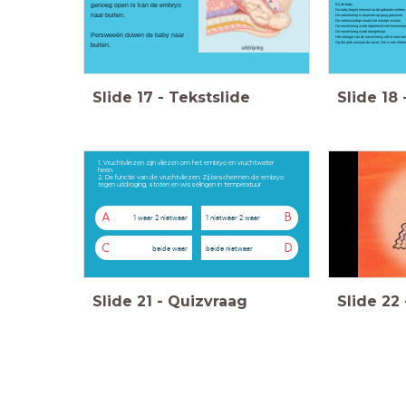
genoeg open is kan de embryo
Bij de baby:
De baby begint meestal na de geboorte meteen 
naar buiten.
De ademhaling is daarmee op gang gekomen.
De verloskundige maakt het mondje schoon.
De navelstreng wordt afgeklemd met klemmetje
De navelstreng wordt doorgeknipt.
P
ersweeën duwen de baby naar
Het stompje van de navelstreng valt er naar ee
Op die plek ontstaat de navel. Het is een littek
buiten.
Slide
17
-
Tekstslide
Slide
18
1. Vruchtvliezen zijn vliezen om het embryo en vruchtwater
heen.
2. De functie van de vruchtvliezen: Zij beschermen de embryo
tegen uitdroging, stoten en wisselingen in temperatuur
A
B
1 waar 2 nietwaar
1 nietwaar 2 waar
C
D
beide waar
beide nietwaar
Slide
21
-
Quizvraag
Slide
22