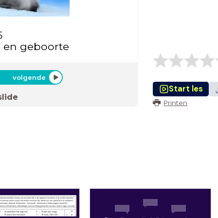
5
 en geboorte
volgende
Start les
slide
Printen