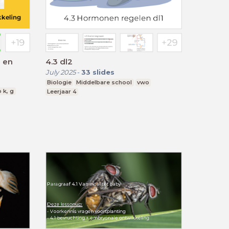
 en
4.3 dl2
July 2025
-
33
slides
Biologie
Middelbare school
vwo
 k, g
Leerjaar 4