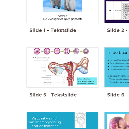
D2BTh5
B6: Zwangerschap en geboorte
Slide
1
-
Tekstslide
Slide
2
-
In de baa
Het vruchtwater besc
De vruchtvliezen zitt
Op de plaats waar inn
De moederkoek is wee
De navelstreng (met 
Van de moeder gaan voe
Je kunt het verhaal
vanaf de eisprong t/m
Van het kind gaan
afva
de innesteling vertellen
Slide
5
-
Tekstslide
Slide
6
-
Wat gaat via nr. 1
van de embryo terug
naar de moeder?