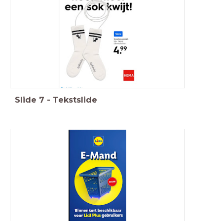
Slide
7
-
Tekstslide