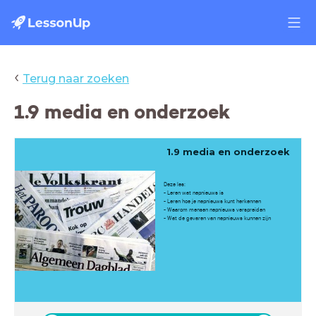
‹
Terug naar zoeken
1.9 media en onderzoek
1.9 media en onderzoek
Deze les:
- Leren wat nepnieuws is
- Leren hoe je nepnieuws kunt herkennen
- Waarom mensen nepnieuws verspreiden
- Wat de gevaren van nepnieuws kunnen zijn