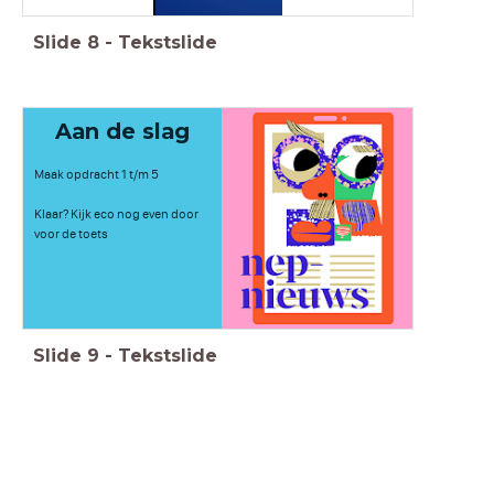
Slide
8
-
Tekstslide
Aan de slag
Maak opdracht 1 t/m 5
Klaar? Kijk eco nog even door
voor de toets
Slide
9
-
Tekstslide