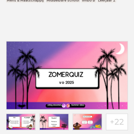
Mens & Maatschappij
Middelbare school
vmbo b
Leerjaar 2