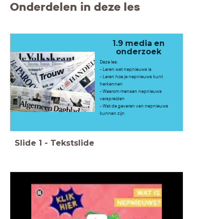
Onderdelen in deze les
1.9 media en
onderzoek
Deze les:
- Leren wat nepnieuws is
- Leren hoe je nepnieuws kunt
herkennen
- Waarom mensen nepnieuws
verspreiden
- Wat de gevaren van nepnieuws
kunnen zijn
Slide
1
-
Tekstslide