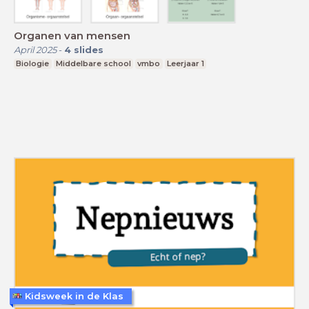
Organen van mensen
April 2025
-
4
slides
Biologie
Middelbare school
vmbo
Leerjaar 1
Kidsweek in de Klas