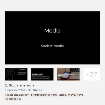
2. Sociale media
October 2024
-
31
slides
Maatschappijleer
Middelbare school
vmbo, mavo, havo
Leerjaar 1-6