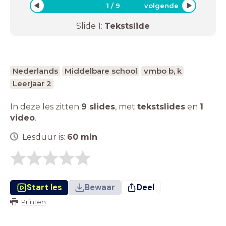
1
/
9
volgende
Slide
1
:
Tekstslide
Nederlands
Middelbare school
vmbo b, k
Leerjaar 2
In deze les zitten
9 slides
,
met
tekstslides
en
1
video
.
Lesduur is:
60
min
Start les
Bewaar
Deel
Printen