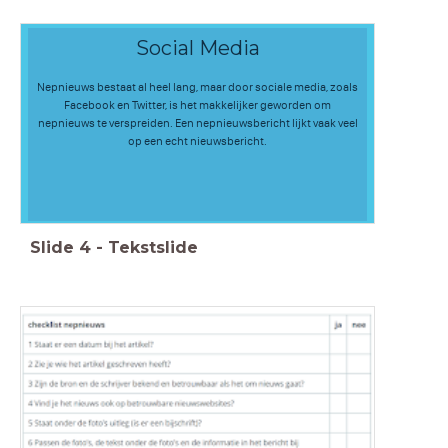
Social Media
Nepnieuws bestaat al heel lang, maar door sociale media, zoals
Facebook en Twitter, is het makkelijker geworden om
nepnieuws te verspreiden. Een nepnieuwsbericht lijkt vaak veel
op een echt nieuwsbericht.
Slide
4
-
Tekstslide