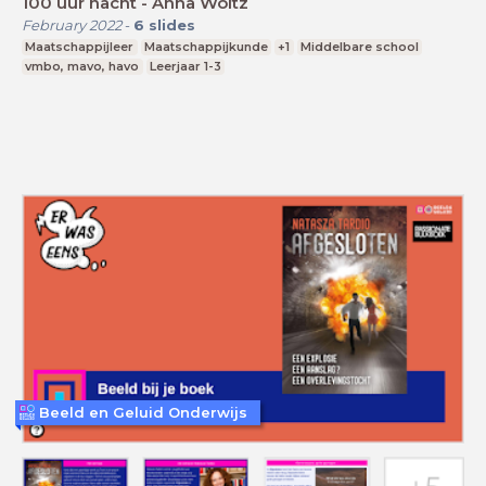
100 uur nacht - Anna Woltz
February 2022
-
6
slides
Maatschappijleer
Maatschappijkunde
+1
Middelbare school
vmbo, mavo, havo
Leerjaar 1-3
Beeld en Geluid Onderwijs