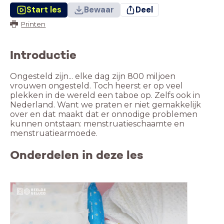
Start les
Bewaar
Deel
Printen
Introductie
Ongesteld zijn... elke dag zijn 800 miljoen
vrouwen ongesteld. Toch heerst er op veel
plekken in de wereld een taboe op. Zelfs ook in
Nederland. Want we praten er niet gemakkelijk
over en dat maakt dat er onnodige problemen
kunnen ontstaan: menstruatieschaamte en
menstruatiearmoede.
Onderdelen in deze les
menstruatie, dag van de vrouwelijke
hygiene, schaamte, beeld en geluid,
ongesteld, doorgelekt, taboe beeld en