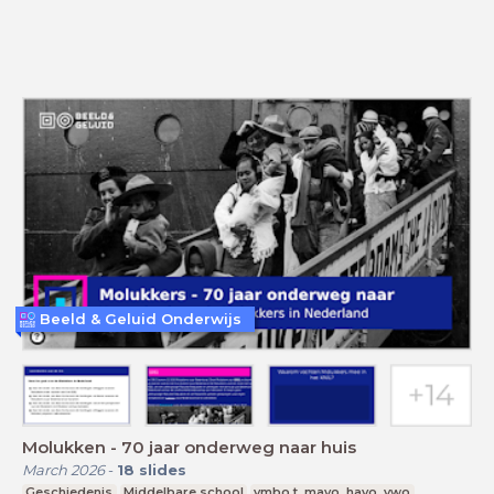
Beeld & Geluid Onderwijs
Molukken - 70 jaar onderweg naar huis
March 2026
-
18
slides
Geschiedenis
Middelbare school
vmbo t, mavo, havo, vwo