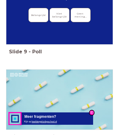
Niet 
Geen 
Belangrijk!
belangrijk!
mening...
Slide
9
-
Poll
Meer fragmenten?
Kijk op
beeldengeluidopschool.nl