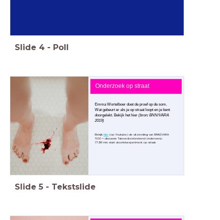
Slide
4
-
Poll
Onderzoek op straat
Emma Wortelboer doet de proef op de som.
Wat gebeurt er als je op straat loopt en je bent
doorgelekt. Bekijk het hier
(bron: BNN/VARA
2019)
Bekijk
hier
(op Youtube) de uitzending van BNN/VARA
11.00 = discussie Taboedoorbrekend onderwerp.
17.38 min: start doorlekexperiment op straat.
Slide
5
-
Tekstslide