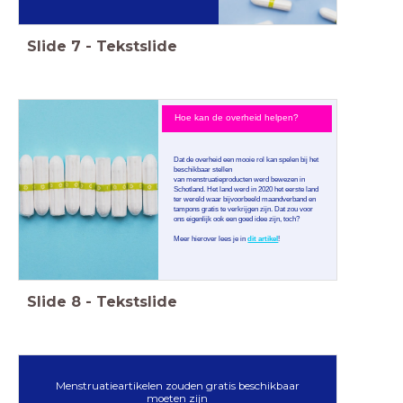
Slide
7
-
Tekstslide
Hoe kan de overheid helpen?
Dat de overheid een mooie rol kan spelen bij het
beschikbaar stellen
van menstruatieproducten werd bewezen in
Schotland. Het land werd in 2020 het eerste land
ter wereld waar bijvoorbeeld maandverband en
tampons gratis te verkrijgen zijn. Dat zou voor
ons eigenlijk ook een goed idee zijn, toch?
Meer hierover lees je in
dit artikel
!
Slide
8
-
Tekstslide
Menstruatieartikelen zouden gratis beschikbaar
moeten zijn