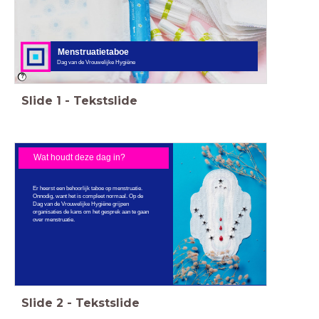
geluid op school, media, onderwijs,
educatie, instructie, introductie, wat is,
hoe werkt het, lesvideo, lesstarter,
interactieve les
Menstruatietaboe
Dag van de Vrouwelijke Hygiëne
Slide
1
-
Tekstslide
Wat houdt deze dag in?
Er heerst een behoorlijk taboe op menstruatie.
Onnodig, want het is compleet normaal. Op de
Dag van de Vrouwelijke Hygiëne grijpen
organisaties de kans om het gesprek aan te gaan
over menstruatie.
Slide
2
-
Tekstslide