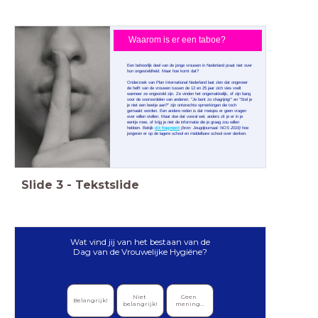
Waarom is er een taboe?
Een behoorlijk deel van de jonge vrouwen in Nederland praat niet over
hun ongesteldheid. Maar hoe komt dat?
Onderzoek van Plan International Nederland laat zien dat ongeveer
de helft van de vrouwen tussen de 12 en 25 jaar zich vies voelt
wanneer ze ongesteld zijn. Ze vinden het ongemakkelijk, of zijn bang
voor de vooroordelen van anderen. "Je bent zo chagrijnig!" en "Stel je
je niet een beetje aan?" zijn onterechte opmerkingen die toch
gemaakt worden. Een andere reden is dat meisjes er geen vragen
over willen stellen. Maar doe dat vooral wel, anders zit je er in je
eentje mee, of krijg je niet de informatie die je graag zou willen
hebben. Bekijk
dit fragment
(bron: Jeugdjournaal: NOS 2019)
hoe
jongeren er op de lagere school en middelbare school over denken.
Slide
3
-
Tekstslide
Wat vind jij van het bestaan van de
Dag van de Vrouwelijke Hygiëne?
Niet 
Geen 
Belangrijk!
belangrijk!
mening...