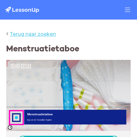
‹
Terug naar zoeken
Menstruatietaboe
menstruatie, dag van de vrouwelijke hygiene,
schaamte, beeld en geluid, ongesteld,
doorgelekt, taboe beeld en geluid op school,
media, onderwijs, educatie, instructie,
introductie, wat is, hoe werkt het, lesvideo,
lesstarter, interactieve les
Menstruatietaboe
Dag van de Vrouwelijke Hygiëne