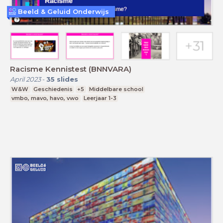
Beeld & Geluid Onderwijs
Racisme Kennistest (BNNVARA)
April 2023
-
35
slides
W&W
Geschiedenis
+5
Middelbare school
vmbo, mavo, havo, vwo
Leerjaar 1-3