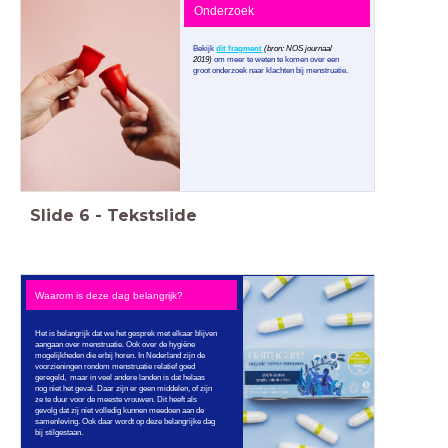
Onderzoek
Bekijk
dit fragment
(bron: NOS journaal
2019)
om meer te weten te komen over een
groot onderzoek naar klachten bij menstruatie.
Slide
6
-
Tekstslide
Waarom is deze dag belangrijk?
Het is belangrijk dat we het gesprek met elkaar blijven
aangaan over menstruatie. Ook over de hygiëne
mogelijkheden die erbij horen. In Nederland zijn de
voorzieningen rondom menstruatie relatief goed
geregeld, maar in veel andere landen is dat helaas
nog niet het geval. Daar zijn er geen middelen, of zijn
ze te duur voor de meeste vrouwen. Dit heeft als
gevolg dat zij niet volledig kunnen meedoen aan de
samenleving. Ook daar wordt op deze belangrijke dag
bij stilgestaan.