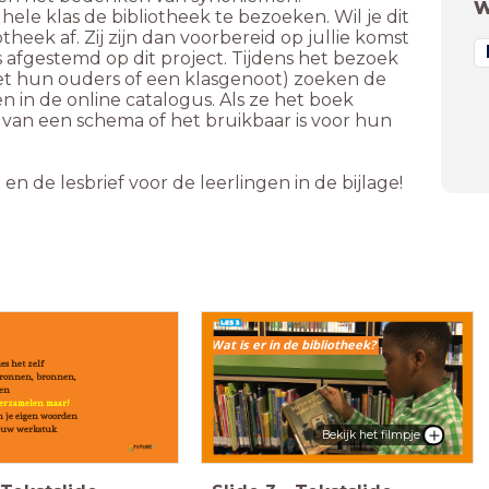
W
hele klas de bibliotheek te bezoeken. Wil je dit
heek af. Zij zijn dan voorbereid op jullie komst
afgestemd op dit project. Tijdens het bezoek
met hun ouders of een klasgenoot) zoeken de
in de online catalogus. Als ze het boek
van een schema of het bruikbaar is voor hun
de lesbrief voor de leerlingen in de bijlage!
Wat is er in de bibliotheek?
ies het zelf
Bronnen, bronnen,
en
Verzamelen maar!
In je eigen woorden
Jouw werkstuk
Bekijk het filmpje