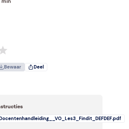
min
Bewaar
Deel
nstructies
Docentenhandleiding__VO_Les3_Findit_DEFDEF.pdf