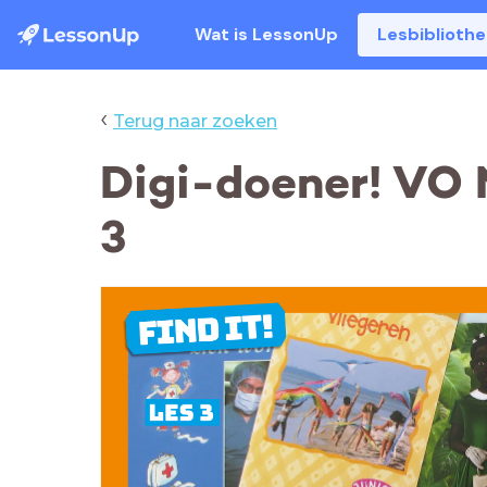
Wat is LessonUp
Lesbiblioth
‹
Terug naar zoeken
Digi-doener! VO N
3