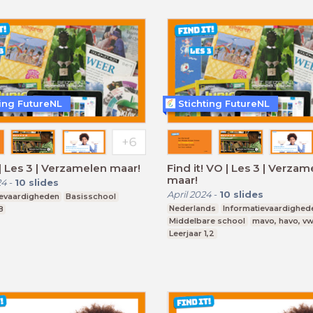
ting FutureNL
Stichting FutureNL
! | Les 3 | Verzamelen maar!
Find it! VO | Les 3 | Verza
maar!
24
-
10
slides
April 2024
-
10
slides
ievaardigheden
Basisschool
Nederlands
Informatievaardighed
8
Middelbare school
mavo, havo, v
Leerjaar 1,2