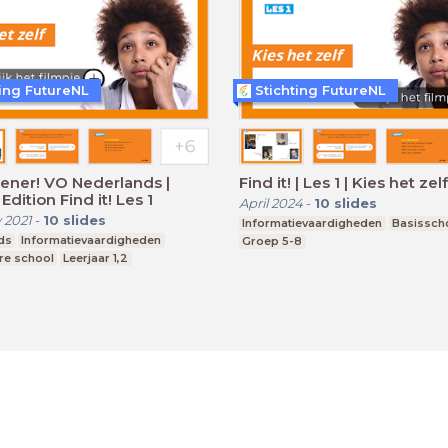
ting FutureNL
Stichting FutureNL
ener! VO Nederlands |
Find it! | Les 1 | Kies het zelf
Edition Find it! Les 1
April 2024
-
10
slides
 2021
-
10
slides
Informatievaardigheden
Basissch
ds
Informatievaardigheden
Groep 5-8
re school
Leerjaar 1,2
Algemene voorwaarden
Privacy Statement