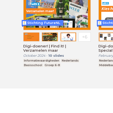
Stichting FutureNL
Stich
Digi-doener! | Find it! |
Digi-do
Verzamelen maar
Special 
October 2024
-
10
slides
February
Informatievaardigheden
Nederlands
Nederlan
Basisschool
Groep 6-8
Middelba
LessonUp