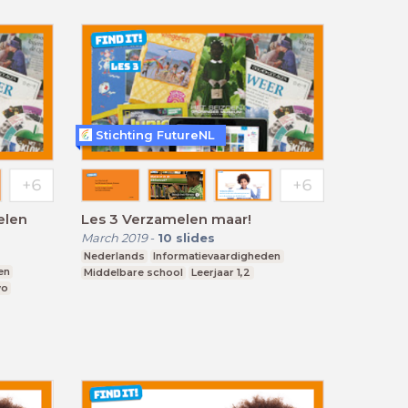
Stichting FutureNL
melen
Les 3 Verzamelen maar!
March 2019
-
10
slides
Nederlands
Informatievaardigheden
en
Middelbare school
Leerjaar 1,2
wo