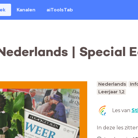
eek
Kanalen
aiToolsTab
ederlands | Special Ed
Nederlands
Inf
Leerjaar 1,2
Les van
St
In deze les zitte