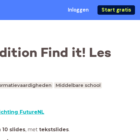
Inloggen
Start gratis
ition Find it! Les
ormatievaardigheden
Middelbare school
ichting FutureNL
n
10 slides
,
met
tekstslides
.