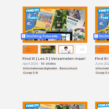
Stichting FutureNL
Stich
Find it! | Les 3 | Verzamelen maar!
Find it
April 2024
-
10
slides
June 20
Informatievaardigheden
Basisschool
Informat
Groep 5-8
Groep 5-