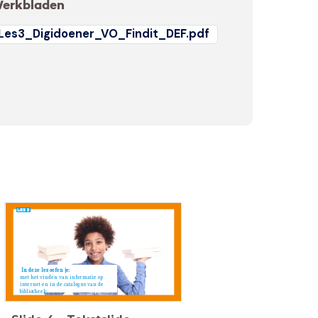
erkbladen
Les3_Digidoener_VO_Findit_DEF.pdf
In deze les oefen je:
met het vinden van informatie op
internet en in de catalogus van de
bibliotheek.