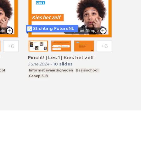
Stichting FutureNL
Find it! | Les 1 | Kies het zelf
June 2024
-
10
slides
ool
Informatievaardigheden
Basisschool
Groep 5-8
Cookie Statement
Contact
Nederlands