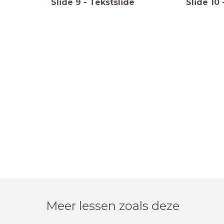
Slide
9
-
Tekstslide
Slide
10
Meer lessen zoals deze