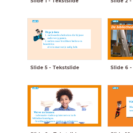
Slide
1
-
Tekstslide
Slide
2
-
De bibliothe
Dit ga je doen:
1. zoekwoorden bedenken die bij jouw
onderwerp passen.
2. zoeken naar bruikbare boeken en
beoordelen
of erin staat wat je nodig hebt.
Slide
5
-
Tekstslide
Slide
6
-
VO
Maa
we
Wat we nu kunnen:
- informatie vinden op internet en in de
bibliotheekcatalogus.
- bruikbare bronnen vinden en selecteren.