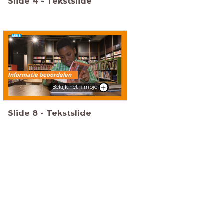
Slide
4
-
Tekstslide
Informatie beoordelen
Bekijk het filmpje
Slide
8
-
Tekstslide