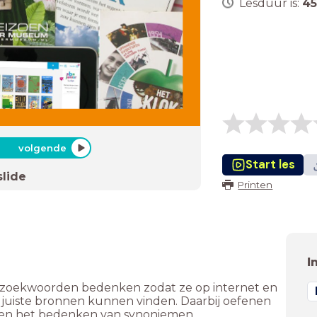
Lesduur is:
45
volgende
Start les
slide
Printen
I
e zoekwoorden bedenken zodat ze op internet en
e juiste bronnen kunnen vinden. Daarbij oefenen
 en het bedenken van synoniemen.