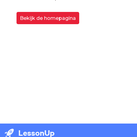
Bekijk de homepagina
LessonUp