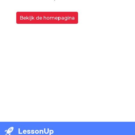
Bekijk de homepagina
LessonUp