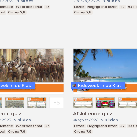
r 2021
-
9
slides
January 2023
-
7
slides
ëntatie
Woordenschat
+3
Lezen
Begrijpend lezen
+2
Basi
ool
Groep 7,8
Groep 7,8
eek in de Klas
Kidsweek in de Klas
ende quiz
Afsluitende quiz
 2023
-
9
slides
August 2022
-
9
slides
ëntatie
Woordenschat
+3
Lezen
Begrijpend lezen
+2
Basi
ool
Groep 7,8
Groep 7,8