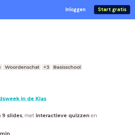
Inloggen
Start gratis
e
Woordenschat
+3
Basisschool
dsweek in de Klas
n
9 slides
,
met
interactieve quizzen
en
min