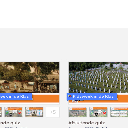
eek in de Klas
Kidsweek in de Klas
ende quiz
Afsluitende quiz