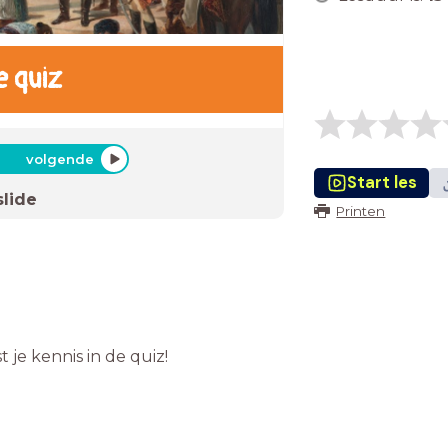
e quiz
volgende
Start les
slide
Printen
 je kennis in de quiz!