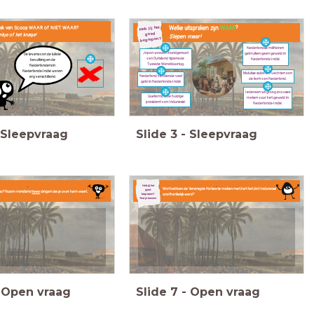
Welke uitspraken zijn
WAAR
?
praak van Scoop WAAR of NIET WAAR?
Heb jij het
goed
nkje of het kruisje!
Slepen maar!
begrepen?
Nederlandse militairen
Japan was een bondgenoot
gebruiken geen geweld in
De levens van de lokale
van Duitsland tijdens de
Nederlands-Indië.
bevolking en de
Tweede Wereldoorlog.
Nederlanders in
Nederlands-Indië waren
Molukse soldaten vechten aan
Nederland verdiende veel
erg verschillend.
de kant van Nederland.
geld in Nederlands-Indië.
Iedereen wil graag excuses
Soekarno is de huidige
maken voor het geweld in
president van Indonesië.
Nederlands-Indië.
Sleepvraag
Slide
3
-
Sleepvraag
.
.
Heb jij het
Wat hebben de Verenigde Naties te maken met het feit dat Indonesië
goed
no? Noem minstens
twee
dingen die je over hem weet.
begrepen?
onafhankelijk werd?
Test je kennis!
Open vraag
Slide
7
-
Open vraag