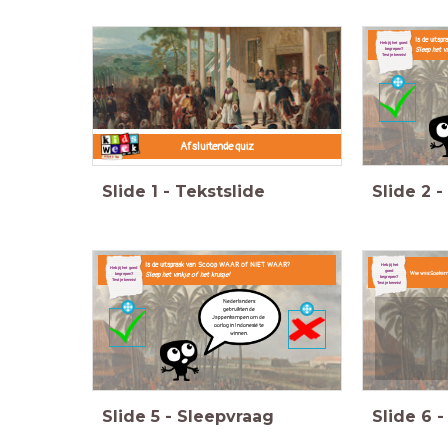
Is de uits
Heb jij het goed
Sleep het vi
begrepen?
Test je kennis!
Afsluitende quiz
Slide
1
-
Tekstslide
Slide
2
-
Is de uitspraak van Scoop WAAR of NIET WAAR?
Heb jij het
Heb jij het goed
goed
Sleep het vinkje of het kruisje!
Wie was Soekar
begrepen?
begrepen?
Test je kennis!
Test je kennis!
Nederlanders
gebruikten de
Jappenkampen om de
oorlog in Indonesië te
winnen.
Slide
5
-
Sleepvraag
Slide
6
-