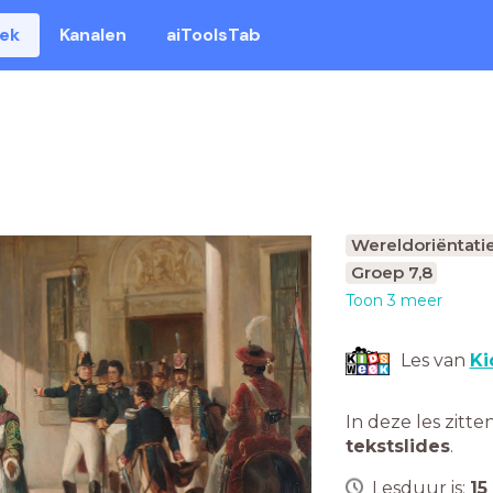
eek
Kanalen
aiToolsTab
Wereldoriëntati
Groep 7,8
Toon 3 meer
Les van
Ki
In deze les zitte
tekstslides
.
Lesduur is:
15