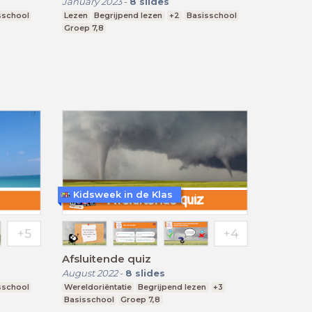
January 2023
-
8
slides
sschool
Lezen
Begrijpend lezen
+2
Basisschool
Groep 7,8
Kidsweek in de Klas
Afsluitende quiz
August 2022
-
8
slides
sschool
Wereldoriëntatie
Begrijpend lezen
+3
Basisschool
Groep 7,8