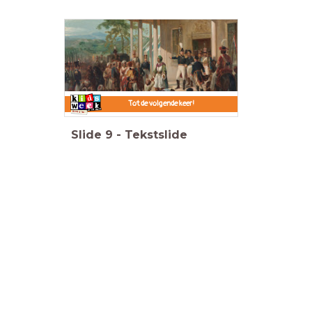
Tot de volgende keer!
Slide
9
-
Tekstslide