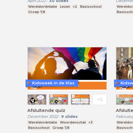
April 2022
-
30
slides
Decembe
Wereldoriëntatie
Lezen
+2
Basisschool
Wereldori
Groep 7,8
Basissch
Kidsweek in de Klas
Kidsw
Afsluitende quiz
Afsluit
December 2022
-
9
slides
February
Wereldoriëntatie
Woordenschat
+3
Wereldori
Basisschool
Groep 7,8
Basissch