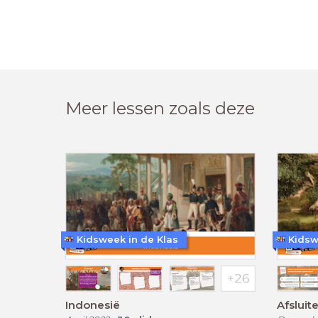
Meer lessen zoals deze
Kidsweek in de Klas
Kidsw
Indonesië
Afsluit