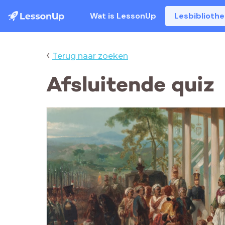
Wat is LessonUp
Lesbiblioth
‹
Terug naar zoeken
Afsluitende quiz