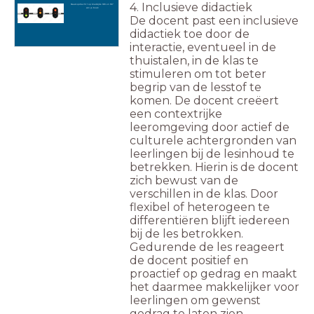
4. Inclusieve didactiek
Maak opdracht 1 op bladzijde 186 en 187
van je boek
De docent past een inclusieve
didactiek toe door de
interactie, eventueel in de
thuistalen, in de klas te
stimuleren om tot beter
begrip van de lesstof te
komen. De docent creëert
een contextrijke
leeromgeving door actief de
culturele achtergronden van
leerlingen bij de lesinhoud te
betrekken. Hierin is de docent
zich bewust van de
verschillen in de klas. Door
flexibel of heterogeen te
differentiëren blijft iedereen
bij de les betrokken.
Gedurende de les reageert
de docent positief en
proactief op gedrag en maakt
het daarmee makkelijker voor
leerlingen om gewenst
gedrag te laten zien.