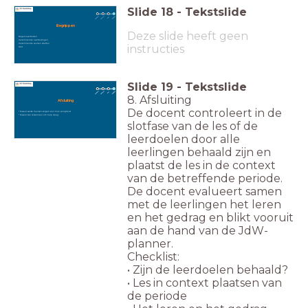
Slide
18
-
Tekstslide
Begrippen
Deze slide heeft geen
Regels overtreden
Verschillende overtredingen
Verschillende soorten straffen
instructies
Halt
Slide
19
-
Tekstslide
8. Afsluiting
Afsluiting
De docent controleert in de
* Ik weet welke mensen zorgen voor mijn veiligheid
* Ik weet wie ik wanneer om hulp vraag.
slotfase van de les of de
leerdoelen door alle
leerlingen behaald zijn en
plaatst de les in de context
van de betreffende periode.
De docent evalueert samen
met de leerlingen het leren
en het gedrag en blikt vooruit
aan de hand van de JdW-
planner.
Checklist:
• Zijn de leerdoelen behaald?
• Les in context plaatsen van
de periode