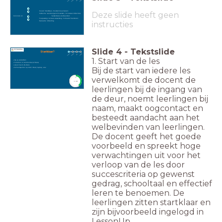
1
Vooraf: Startklaar, Voorkennis activeren
2
Deze slide heeft geen
Instructie: Leerdoelgericht werken, Inclusieve didactiek,
Concrete en herkenbare voorbeelden
3
Toepassing: Actieve verwerking, Formatief handelen
4
Evaluatie: Afsluiting
instructies
Slide
4
-
Tekstslide
Startklaar?
1. Start van de les
• Op je plek zitten
• Telefoon in telefoontas (of kluis)
• Jas en tas in de kluis.
Bij de start van iedere les
• Schoolspullen op tafel: Boek, laptop, etui
verwelkomt de docent de
timer
1:00
leerlingen bij de ingang van
de deur, noemt leerlingen bij
naam, maakt oogcontact en
besteedt aandacht aan het
welbevinden van leerlingen.
De docent geeft het goede
voorbeeld en spreekt hoge
verwachtingen uit voor het
verloop van de les door
succescriteria op gewenst
gedrag, schooltaal en effectief
leren te benoemen. De
leerlingen zitten startklaar en
zijn bijvoorbeeld ingelogd in
LessonUp.