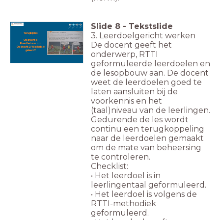
Slide
8
-
Tekstslide
3. Leerdoelgericht werken
Terugkijkles
Opdracht 1:
De docent geeft het
Raad het woord
Opdracht 2: Wat heb je
geleerd?
onderwerp, RTTI
geformuleerde leerdoelen en
de lesopbouw aan. De docent
weet de leerdoelen goed te
laten aansluiten bij de
voorkennis en het
(taal)niveau van de leerlingen.
Gedurende de les wordt
continu een terugkoppeling
naar de leerdoelen gemaakt
om de mate van beheersing
te controleren.
Checklist:
• Het leerdoel is in
leerlingentaal geformuleerd.
• Het leerdoel is volgens de
RTTI-methodiek
geformuleerd.