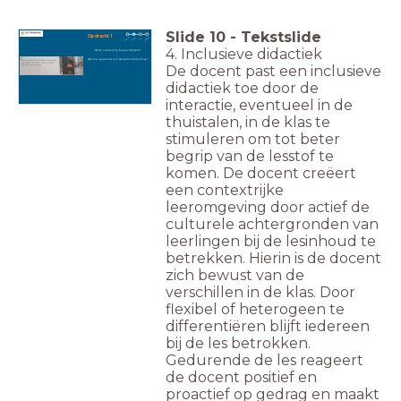
Slide
10
-
Tekstslide
Opdracht 1
4. Inclusieve didactiek
Welke overtreding begaat Meryam?
Wat is er gevaarlijk aan Meryams overtreding?
De docent past een inclusieve
didactiek toe door de
interactie, eventueel in de
thuistalen, in de klas te
stimuleren om tot beter
begrip van de lesstof te
komen. De docent creëert
een contextrijke
leeromgeving door actief de
culturele achtergronden van
leerlingen bij de lesinhoud te
betrekken. Hierin is de docent
zich bewust van de
verschillen in de klas. Door
flexibel of heterogeen te
differentiëren blijft iedereen
bij de les betrokken.
Gedurende de les reageert
de docent positief en
proactief op gedrag en maakt