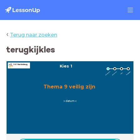
‹
Terug naar zoeken
terugkijkles
Kies 1
Thema 9 veilig zijn
> datum <