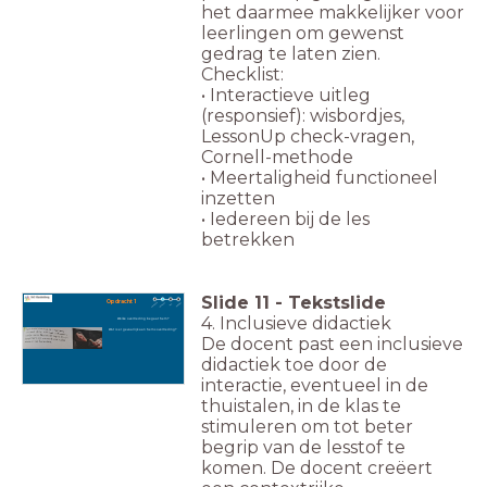
het daarmee makkelijker voor
leerlingen om gewenst
gedrag te laten zien.
Checklist:
• Interactieve uitleg
(responsief): wisbordjes,
LessonUp check-vragen,
Cornell-methode
• Meertaligheid functioneel
inzetten
• Iedereen bij de les
betrekken
Slide
11
-
Tekstslide
Opdracht 1
4. Inclusieve didactiek
Welke overtreding begaat Sem?
Wat is er gevaarlijk aan Sems overtreding?
De docent past een inclusieve
didactiek toe door de
interactie, eventueel in de
thuistalen, in de klas te
stimuleren om tot beter
begrip van de lesstof te
komen. De docent creëert