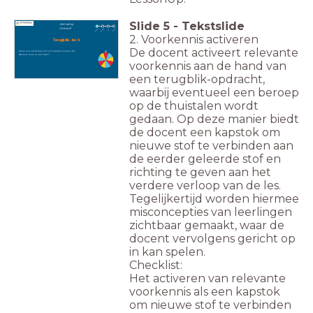
Slide
5
-
Tekstslide
Herhaling
thema 9
2. Voorkennis activeren
Terugblik - les 4
De docent activeert relevante
Noem een overtreding met een daarbij hoorden staf.
Wanneer moet je naar HALT?
voorkennis aan de hand van
een terugblik-opdracht,
waarbij eventueel een beroep
op de thuistalen wordt
gedaan. Op deze manier biedt
de docent een kapstok om
nieuwe stof te verbinden aan
de eerder geleerde stof en
richting te geven aan het
verdere verloop van de les.
Tegelijkertijd worden hiermee
misconcepties van leerlingen
zichtbaar gemaakt, waar de
docent vervolgens gericht op
in kan spelen.
Checklist:
Het activeren van relevante
voorkennis als een kapstok
om nieuwe stof te verbinden