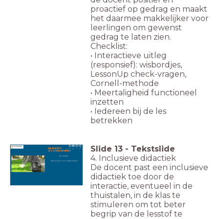
proactief op gedrag en maakt
het daarmee makkelijker voor
leerlingen om gewenst
gedrag te laten zien.
Checklist:
• Interactieve uitleg
(responsief): wisbordjes,
LessonUp check-vragen,
Cornell-methode
• Meertaligheid functioneel
inzetten
• Iedereen bij de les
betrekken
Slide
13
-
Tekstslide
Opdracht 2
Soorten straffen
4. Inclusieve didactiek
Een taakstraf
Wanneer kun je een taakstraf krijgen?
De docent past een inclusieve
didactiek toe door de
interactie, eventueel in de
thuistalen, in de klas te
stimuleren om tot beter
begrip van de lesstof te