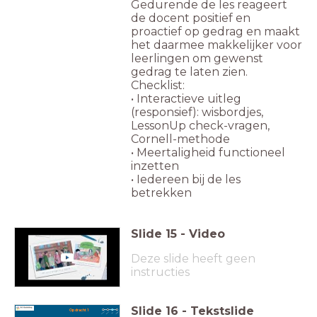
Gedurende de les reageert
de docent positief en
proactief op gedrag en maakt
het daarmee makkelijker voor
leerlingen om gewenst
gedrag te laten zien.
Checklist:
• Interactieve uitleg
(responsief): wisbordjes,
LessonUp check-vragen,
Cornell-methode
• Meertaligheid functioneel
inzetten
• Iedereen bij de les
betrekken
Slide
15
-
Video
Deze slide heeft geen
instructies
Slide
16
-
Tekstslide
Opdracht 1