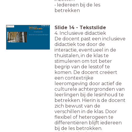
• Iedereen bij de les
betrekken
Slide
14
-
Tekstslide
Opdracht 2
Soorten straffen
4. Inclusieve didactiek
Een gevangenisstraf.
Wanneer kun je een gevangenisstraf krijgen?
De docent past een inclusieve
didactiek toe door de
interactie, eventueel in de
thuistalen, in de klas te
stimuleren om tot beter
begrip van de lesstof te
komen. De docent creëert
een contextrijke
leeromgeving door actief de
culturele achtergronden van
leerlingen bij de lesinhoud te
betrekken. Hierin is de docent
zich bewust van de
verschillen in de klas. Door
flexibel of heterogeen te
differentiëren blijft iedereen
bij de les betrokken.