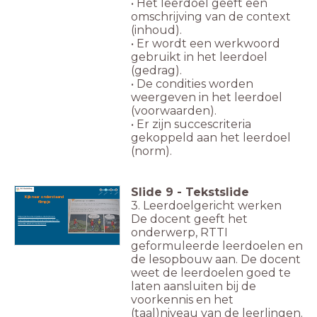
• Het leerdoel geeft een
omschrijving van de context
(inhoud).
• Er wordt een werkwoord
gebruikt in het leerdoel
(gedrag).
• De condities worden
weergeven in het leerdoel
(voorwaarden).
• Er zijn succescriteria
gekoppeld aan het leerdoel
(norm).
Slide
9
-
Tekstslide
Kijk naar onderstaand
3. Leerdoelgericht werken
filmpje
De docent geeft het
https://schooltv.nl/video-item/moet-
levenslang-ook-echt-levenslang-zijn-de-
zwaarste-straf-in-nederland
onderwerp, RTTI
geformuleerde leerdoelen en
de lesopbouw aan. De docent
weet de leerdoelen goed te
laten aansluiten bij de
voorkennis en het
(taal)niveau van de leerlingen.