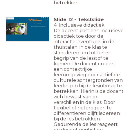
betrekken
Slide
12
-
Tekstslide
Opdracht 2
Soorten straffen
4. Inclusieve didactiek
Een geldboete
Wanneer krijg je een geldboete?
De docent past een inclusieve
didactiek toe door de
interactie, eventueel in de
thuistalen, in de klas te
stimuleren om tot beter
begrip van de lesstof te
komen. De docent creëert
een contextrijke
leeromgeving door actief de
culturele achtergronden van
leerlingen bij de lesinhoud te
betrekken. Hierin is de docent
zich bewust van de
verschillen in de klas. Door
flexibel of heterogeen te
differentiëren blijft iedereen
bij de les betrokken.
Gedurende de les reageert
de docent positief en