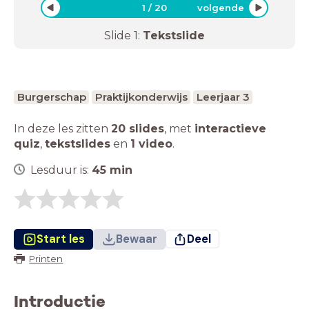
1
/
20
volgende
Slide
1
:
Tekstslide
Burgerschap
Praktijkonderwijs
Leerjaar 3
In deze les zitten
20 slides
,
met
interactieve
quiz
,
tekstslides
en
1 video
.
Lesduur is:
45
min
Start les
Bewaar
Deel
Printen
Introductie