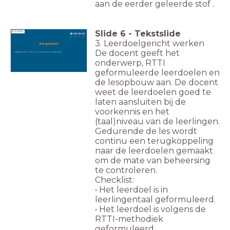
aan de eerder geleerde stof .
Slide
6
-
Tekstslide
3. Leerdoelgericht werken
Wat ga ik leren?
De docent geeft het
Je kijkt terug op de lessen die je hebt gehad de laatste weken.
onderwerp, RTTI
geformuleerde leerdoelen en
de lesopbouw aan. De docent
weet de leerdoelen goed te
laten aansluiten bij de
voorkennis en het
(taal)niveau van de leerlingen.
Gedurende de les wordt
continu een terugkoppeling
naar de leerdoelen gemaakt
om de mate van beheersing
te controleren.
Checklist:
• Het leerdoel is in
leerlingentaal geformuleerd.
• Het leerdoel is volgens de
RTTI-methodiek
geformuleerd.