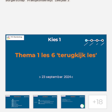
Burgerschap
Praktijkonderwijs
Leerjaar 3