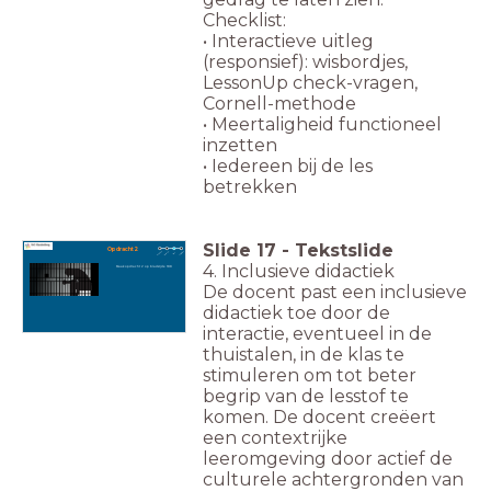
Checklist:
• Interactieve uitleg
(responsief): wisbordjes,
LessonUp check-vragen,
Cornell-methode
• Meertaligheid functioneel
inzetten
• Iedereen bij de les
betrekken
Slide
17
-
Tekstslide
Opdracht 2
4. Inclusieve didactiek
Maak opdracht 2 op bladzijde 188
De docent past een inclusieve
didactiek toe door de
interactie, eventueel in de
thuistalen, in de klas te
stimuleren om tot beter
begrip van de lesstof te
komen. De docent creëert
een contextrijke
leeromgeving door actief de
culturele achtergronden van