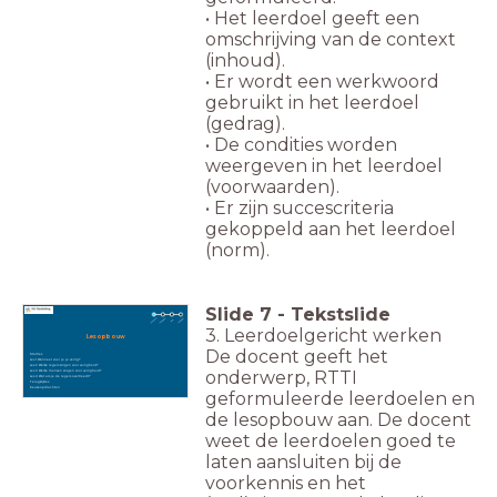
• Het leerdoel geeft een
omschrijving van de context
(inhoud).
• Er wordt een werkwoord
gebruikt in het leerdoel
(gedrag).
• De condities worden
weergeven in het leerdoel
(voorwaarden).
• Er zijn succescriteria
gekoppeld aan het leerdoel
(norm).
Slide
7
-
Tekstslide
3. Leerdoelgericht werken
Lesopbouw
De docent geeft het
Startles
Les 1 Wanneer voel je je veilig?
Les 2 Welke regels zorgen voor veiligheid?
onderwerp, RTTI
Les 3 Welke mensen zorgen voor veiligheid?
Les 4 Wat als je de regels overtreedt?
Terugkijkles
Keuzeopdrachten
geformuleerde leerdoelen en
de lesopbouw aan. De docent
weet de leerdoelen goed te
laten aansluiten bij de
voorkennis en het