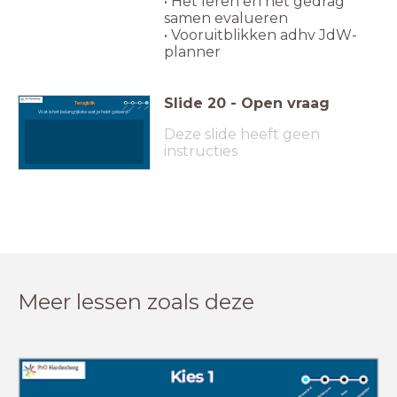
• Het leren en het gedrag
samen evalueren
• Vooruitblikken adhv JdW-
planner
Slide
20
-
Open vraag
Terugblik
Wat is het belangrijkste wat je hebt geleerd?
Deze slide heeft geen
instructies
Meer lessen zoals deze