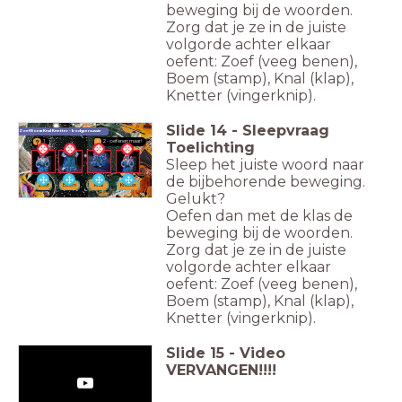
beweging bij de woorden.
Zorg dat je ze in de juiste
volgorde achter elkaar
oefent: Zoef (veeg benen),
Boem (stamp), Knal (klap),
Knetter (vingerknip).
Slide
14
-
Sleepvraag
Zoef Boem Knal Knetter - bodypercussie
1
2 - oefenen maar!
Toelichting
Sleep het juiste woord naar
de bijbehorende beweging.
Zoef
Boem
Knal
Knetter
Gelukt?
Oefen dan met de klas de
beweging bij de woorden.
Zorg dat je ze in de juiste
volgorde achter elkaar
oefent: Zoef (veeg benen),
Boem (stamp), Knal (klap),
Knetter (vingerknip).
Slide
15
-
Video
VERVANGEN!!!!