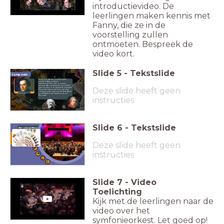
introductievideo. De
leerlingen maken kennis met
Fanny, die ze in de
voorstelling zullen
ontmoeten. Bespreek de
video kort.
Slide
5
-
Tekstslide
Componist
Fanny houdt van componeren,
ofwel liedjes schrijven.
Haar broer Felix was ook een
beroemde componist. Hij schreef
Deze slide heeft geen
veel muziek voor klassieke orkesten.
Misschien heb je wel eens van meer
componisten gehoord. Wat dacht
Felix
Mendelssohn
je van Beethoven, Tsjaikovski of
Mozart?
instructies
Slide
6
-
Tekstslide
Het orkest Phion
Fanny wenst een orkest!
Wat is een orkest precies?
Klik op de hotspots voor
informatie en bekijk de video op
de volgende slide!
Deze slide heeft geen
instructies
Slide
7
-
Video
Toelichting
Kijk met de leerlingen naar de
video over het
symfonieorkest. Let goed op!