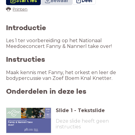
Start les
Bewaar
Deel
Printen
Introductie
Les 1 ter voorbereiding op het Nationaal
Instructies
Maak kennis met Fanny, het orkest en leer de
bodypercussie van Zoef Boem Knal Knetter.
Onderdelen in deze les
Slide
1
-
Tekstslide
5-8
1
Deze slide heeft geen
Nationaal meedoeconcert
Fanny & Nannerl Take
instructies
Over!