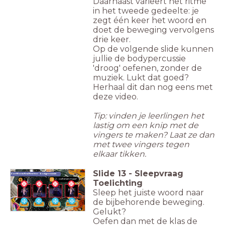
Daarnaast varieert het ritme
in het tweede gedeelte: je
zegt één keer het woord en
doet de beweging vervolgens
drie keer.
Op de volgende slide kunnen
jullie de bodypercussie
'droog' oefenen, zonder de
muziek. Lukt dat goed?
Herhaal dit dan nog eens met
deze video.
Tip: vinden je leerlingen het
lastig om een knip met de
vingers te maken? Laat ze dan
met twee vingers tegen
elkaar tikken.
Slide
13
-
Sleepvraag
Zoef Boem Knal Knetter - bodypercussie
2 - oefenen maar!
1
Toelichting
Sleep het juiste woord naar
de bijbehorende beweging.
Zoef
Boem
Knal
Knetter
Gelukt?
Oefen dan met de klas de