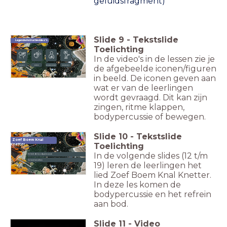
geluidsfragment)
Slide
9
-
Tekstslide
Legenda instructievideo's
Toelichting
In de video's in de lessen zie je
de afgebeelde iconen/figuren
Zingen
Ritme
Bodypercussie
Bewegen
in beeld. De iconen geven aan
wat er van de leerlingen
wordt gevraagd. Dit kan zijn
zingen, ritme klappen,
bodypercussie of bewegen.
Slide
10
-
Tekstslide
Tekst
Zoef Boem Knal
Toelichting
Knetter
In de volgende slides (12 t/m
Je leert de bodypercussie
Je leert het refrein
19) leren de leerlingen het
lied Zoef Boem Knal Knetter.
In deze les komen de
bodypercussie en het refrein
aan bod.
Slide
11
-
Video