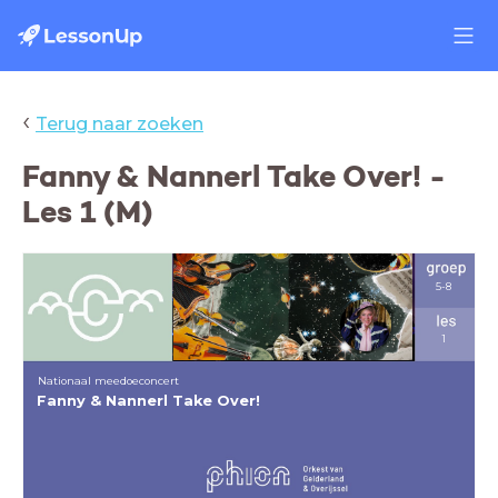
‹
Terug naar zoeken
Fanny & Nannerl Take Over! -
Les 1 (M)
5-8
1
Nationaal meedoeconcert
Fanny & Nannerl Take Over!