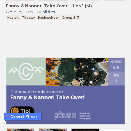
Fanny & Nannerl Take Over! - Les 1 (M)
February 2025
-
20
slides
Muziek
Theater
Basisschool
Groep 5-7
Orkest Phion