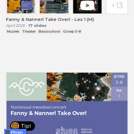
Fanny & Nannerl Take Over! - Les 1 (M)
April 2026
-
17
slides
Muziek
Theater
Basisschool
Groep 5-8
Phion