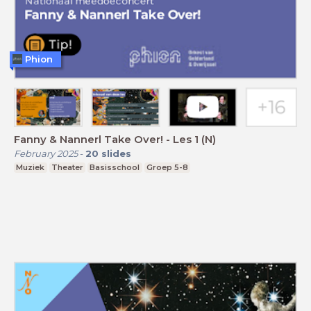
Phion
Fanny & Nannerl Take Over! - Les 1 (N)
February 2025
-
20
slides
Muziek
Theater
Basisschool
Groep 5-8