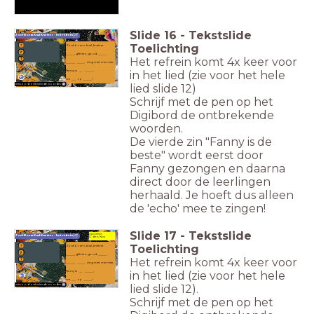
Slide
16
-
Tekstslide
Zoef Boem Knal Knetter - het refrein
Toelichting
Zoef, boem, knal, knetter.
______, glitters, goud, ______ .
Het refrein komt 4x keer voor
______, _____, zing met me mee.
in het lied (zie voor het hele
Fanny is __ ______,
we ___ op ______ !
lied slide 12)
antwoord ontbrekende woorden
Schrijf met de pen op het
Digibord de ontbrekende
woorden.
De vierde zin "Fanny is de
beste" wordt eerst door
Fanny gezongen en daarna
direct door de leerlingen
herhaald. Je hoeft dus alleen
de 'echo' mee te zingen!
Slide
17
-
Tekstslide
mp3 refrein
Zoef Boem Knal Knetter - het refrein
D: dit is Nina
Toelichting
Zoef, boem, knal, knetter.
______, glitters, goud, ______ .
Het refrein komt 4x keer voor
______, _____, zing met me mee.
in het lied (zie voor het hele
Fanny is __ ______,
we ___ op ______ !
lied slide 12).
antwoord ontbrekende woorden
Schrijf met de pen op het