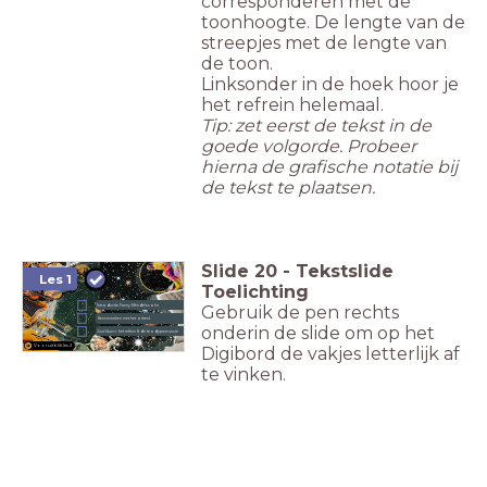
corresponderen met de
toonhoogte. De lengte van de
streepjes met de lengte van
de toon.
Linksonder in de hoek hoor je
het refrein helemaal.
Tip: zet eerst de tekst in de
goede volgorde. Probeer
hierna de grafische notatie bij
de tekst te plaatsen.
Slide
20
-
Tekstslide
Les 1
Toelichting
Gebruik de pen rechts
Introductie Fanny Mendelssohn
Kennismaken met het orkest
onderin de slide om op het
Zoef Boem
- het refrein & de bodypercussie
Vooruitblik les 2
Digibord de vakjes letterlijk af
te vinken.