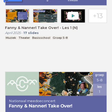
Fanny & Nannerl Take Over! - Les 1 (N)
April 2025
-
17
slides
Muziek
Theater
Basisschool
Groep 5-8