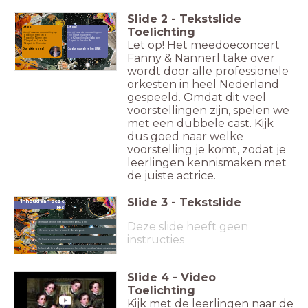
Slide
2
-
Tekstslide
Let op!
Let op!
Toelichting
Kom jij naar de voorstelling op:
Kom jij naar de voorstelling op:
- 8 april in Hengelo
- 20 maart in Arnhem
- 9 april in Nijmegen
- 1 of 2 april in Apeldoorn
Let op! Het meedoeconcert
- 10 april in Zwolle
- 3 april in Enschede
- 16 april in Deventer
Dan zit je goed!
Ga dan naar deze les: LINK
Fanny & Nannerl take over
wordt door alle professionele
orkesten in heel Nederland
gespeeld. Omdat dit veel
voorstellingen zijn, spelen we
met een dubbele cast. Kijk
dus goed naar welke
voorstelling je komt, zodat je
leerlingen kennismaken met
de juiste actrice.
Slide
3
-
Tekstslide
Inhoud van deze
les
Deze slide heeft geen
1
Je maakt kennis met Fanny Mendelssohn
2
Je leert over het orkest & de dirigent
instructies
3
Je leert over componisten
4
Je leert de bodypercussie en het refrein van
Zoef Boem Knal Knetter
Slide
4
-
Video
Toelichting
Kijk met de leerlingen naar de