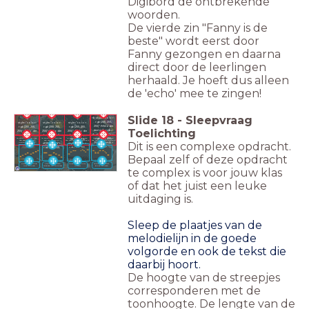
Digibord de ontbrekende
woorden.
De vierde zin "Fanny is de
beste" wordt eerst door
Fanny gezongen en daarna
direct door de leerlingen
herhaald. Je hoeft dus alleen
de 'echo' mee te zingen!
Slide
18
-
Sleepvraag
<b style="color:
<b
<b
<b
rgb(255, 255,
style="color:
style="color:
style="color:
255)">Melodie
rgb(255, 255,
rgb(255, 255,
rgb(255, 255,
Toelichting
deel 4</b><div>
255)">Melodie
255)">Melodie
255)">Melodie
<b style="color:
deel 1</b>
deel 2</b><div>
deel 3&nbsp;
rgb(255, 255,
<b
</b><div><b
<b style="color: rgb(255,
<b style="color: rgb(255,
<b style="color: rgb(255,
<b style="color: rgb(255,
255, 255)">Tekst bij
255, 255)">Tekst bij
255, 255)">Tekst bij melodie
255, 255)">Tekst bij melodie
Dit is een complexe opdracht.
255)"><br></b>
style="color:
style="color:
melodie deel 1</b>
melodie deel 2</b>
deel 3</b>
deel 4</b>
</div>
rgb(255, 255,
rgb(255, 255,
255)"><br></b>
255)"><br></b>
Bepaal zelf of deze opdracht
</div>
</div>
Fanny is de beste,
Zwaai, draai, zing
Zoef, Boem, Knal,
Bubbels, glitters,
we gaan op tournee!
met me mee
Knetter
goud confetti
te complex is voor jouw klas
of dat het juist een leuke
uitdaging is.
Sleep de plaatjes van de
melodielijn in de goede
volgorde en ook de tekst die
daarbij hoort.
De hoogte van de streepjes
corresponderen met de
toonhoogte. De lengte van de