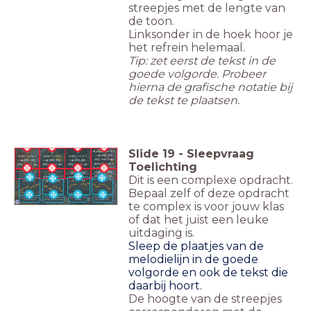
streepjes met de lengte van
de toon.
Linksonder in de hoek hoor je
het refrein helemaal.
Tip: zet eerst de tekst in de
goede volgorde. Probeer
hierna de grafische notatie bij
de tekst te plaatsen.
Slide
19
-
Sleepvraag
<b style="color:
<b
<b
<b
rgb(255, 255,
style="color:
style="color:
style="color:
255)">Melodie
rgb(255, 255,
rgb(255, 255,
rgb(255, 255,
Toelichting
deel 4</b><div>
255)">Melodie
255)">Melodie
255)">Melodie
<b style="color:
deel 1</b>
deel 2</b><div>
deel 3&nbsp;
rgb(255, 255,
<b
</b><div><b
<b style="color: rgb(255,
<b style="color: rgb(255,
<b style="color: rgb(255,
<b style="color: rgb(255,
255, 255)">Tekst bij
255, 255)">Tekst bij
255, 255)">Tekst bij melodie
255, 255)">Tekst bij melodie
Dit is een complexe opdracht.
255)"><br></b>
style="color:
style="color:
melodie deel 1</b>
melodie deel 2</b>
deel 3</b>
deel 4</b>
</div>
rgb(255, 255,
rgb(255, 255,
255)"><br></b>
255)"><br></b>
Bepaal zelf of deze opdracht
</div>
</div>
Fanny is de beste,
Zwaai, draai, zing
Zoef, Boem, Knal,
Bubbels, glitters,
we gaan op tournee!
met me mee
Knetter
goud confetti
te complex is voor jouw klas
of dat het juist een leuke
uitdaging is.
Sleep de plaatjes van de
melodielijn in de goede
volgorde en ook de tekst die
daarbij hoort.
De hoogte van de streepjes