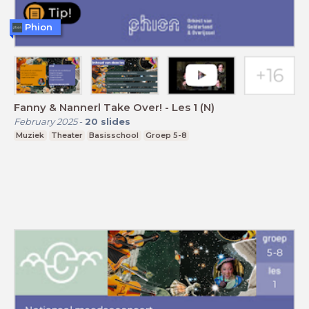
Phion
Fanny & Nannerl Take Over! - Les 1 (N)
February 2025
-
20
slides
Muziek
Theater
Basisschool
Groep 5-8