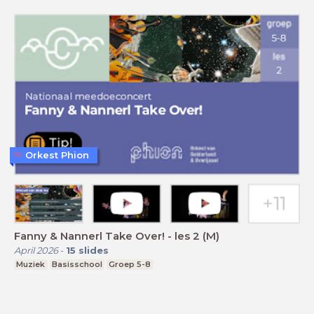
Orkest Phion
Fanny & Nannerl Take Over! - les 2 (M)
April 2026
-
15
slides
Muziek
Basisschool
Groep 5-8