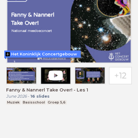
Het Koninklijk Concertgebouw
Fanny & Nannerl Take Over! - Les 1
June 2026
-
16
slides
Muziek
Basisschool
Groep 5,6