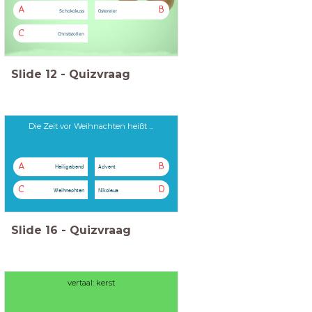
A
B
Schokokuss
Ostereier
C
Christstollen
Slide
12
-
Quizvraag
Die Zeit vor Weihnachten heißt ...
A
B
Heiligabend
Advent
C
D
Weihnachten
Nikolaus
Slide
16
-
Quizvraag
vertaal: kerst