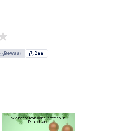
Bewaar
Deel
Wie nennt man den "kerstman"in
Deutschland