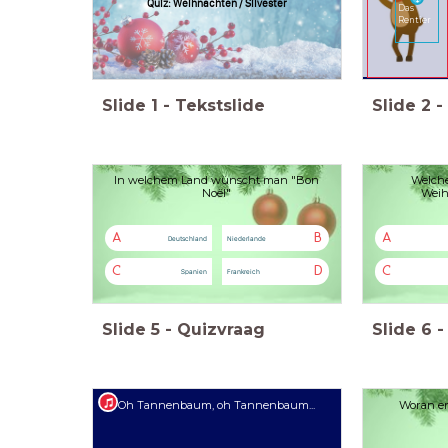
Quiz: Weihnachten / Silvester
Das
Rentier
Slide
1
-
Tekstslide
Slide
2
-
In welchem Land wünscht man "Bon
Welche
Noël"
Weih
A
B
A
Deutschland
Niederlande
C
D
C
Spanien
Frankreich
Slide
5
-
Quizvraag
Slide
6
-
Oh Tannenbaum, oh Tannenbaum...
Woran er