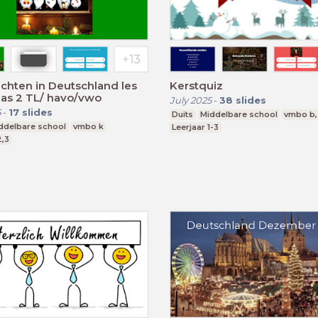
chten in Deutschland les
Kerstquiz
las 2 TL/ havo/vwo
July 2025
-
38
slides
5
-
17
slides
Duits
Middelbare school
vmbo b,
ddelbare school
vmbo k
Leerjaar 1-3
2,3