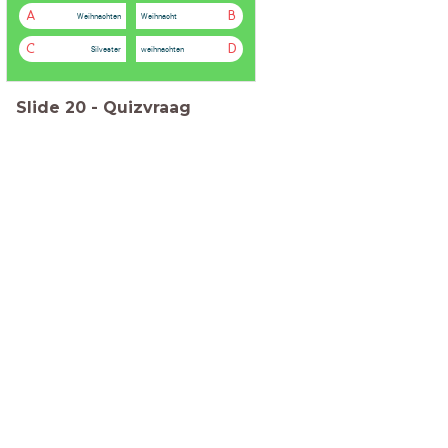
A
B
Weihnachten
Weihnacht
C
D
Silvester
weihnachten
Slide
20
-
Quizvraag