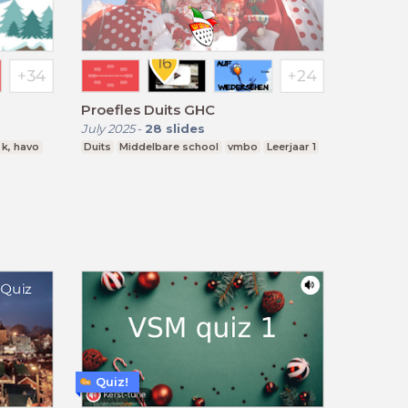
Proefles Duits GHC
July 2025
-
28
slides
 k, havo
Duits
Middelbare school
vmbo
Leerjaar 1
Quiz!