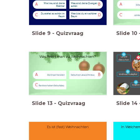
Wie treu sind deine
Was sind deine Zweigen
A
B
A
Silb
Blättter
schön
Du stehst so schön im
Was bist du ein schöner
C
D
C
golde
Raum
Baum
Slide
9
-
Quizvraag
Slide
10
Was feiert man zu Weihnachten?
Linzer
Plätzchen
Weihnachtskipferl
A
B
Die Engel heiraten
Geburt von Jesus Christus
C
Krapfen
Rentiere haben Geburtstag.
Slide
13
-
Quizvraag
Slide
14
Es ist (fast) Weihnachten
In Welchem