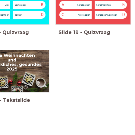
B
A
B
Juli
September
Kerstdorpen
Kerstmarkten
D
C
D
ezember
Januar
Kerstspelen
Kerstboomveilingen
-
Quizvraag
Slide
19
-
Quizvraag
e Weihnachten
und
ckliches, gesundes
2025
-
Tekstslide