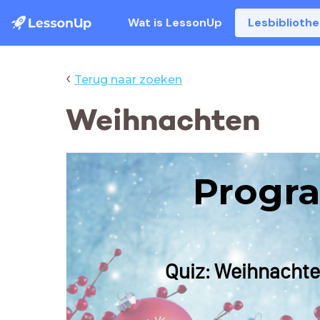
Wat is LessonUp
Lesbiblioth
‹
Terug naar zoeken
Weihnachten
Progr
Quiz: Weihnachten