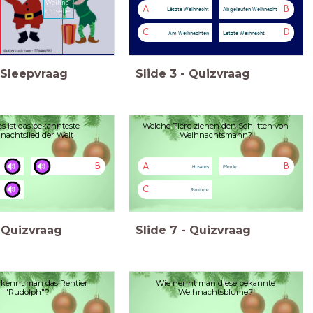
Weihna
A
B
Lëtzte Weihnacht
Abgelaufen Weihnacht
chtselfe
C
D
Am Weihnachten
Letzte Weihnacht
Sleepvraag
Slide
3
-
Quizvraag
s ist das bekannteste
Welche Tiere ziehen den Schlitten von
nachtslied der Welt
Weihnachtsmann?
B
A
B
Huskies
Pferde
C
Rentiere
Quizvraag
Slide
7
-
Quizvraag
kennt man das Rentier
Wie nennt man diese bekannte
"Rudolph"?
Weihnachtsblume?