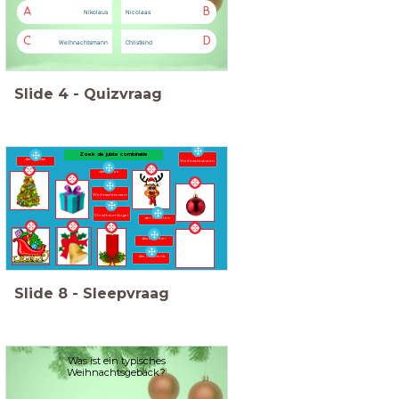
A
B
Nikolaus
Nicolaas
C
D
Weihnachtsmann
Christkind
Slide
4
-
Quizvraag
Zoek de juiste combinatie
der
die Glocke
Weihnachtsbaum
die Kerze
der
Weihnachtsmann
der
Christbaumkugel
der Schlitten
das Renntier
das Geschenk
Slide
8
-
Sleepvraag
Was ist ein typisches
Weihnachtsgebäck?