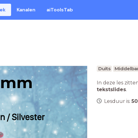
eek
Kanalen
aiToolsTab
Duits
Middelbar
amm
In deze les zitte
tekstslides
.
Lesduur is:
50
 / Silvester