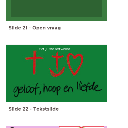
Slide
21
-
Open vraag
Het juiste antwoord ...
Slide
22
-
Tekstslide
<div>