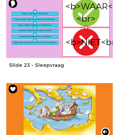
<b>WAAR</b>
Paulus volgt lessen bij Gamaliël.
<br>
Paulus maakt al zijn reizen samen met Barnabas.
Paulus schrijft al zijn brieven vanuit Rome.
</div>
Wanneer Paulus jong is, heet hij Saulus.
Overal waar Paulus komt, is hij welkom.
<b>NIET<br>WA
Paulus reist veel rond om over Jezus te vertellen.
Slide
23
-
Sleepvraag