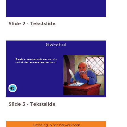
Slide
2
-
Tekstslide
Bijbelverhaal
'Paulus: onvermoeibaar op reis
en tot slot gevangengenomen'
Slide
3
-
Tekstslide
Oefening in het leerwerkboek