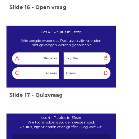
Slide
16
-
Open vraag
Les 4 - Paulus in Efeze
Wie zorgde ervoor dat Paulus en zijn vrienden
niet gevangen worden genomen?
A
B
Barnabas
de griffier
C
D
Ananias
Artemis
Slide
17
-
Quizvraag
Les 4 - Paulus in Efeze
Wie toont volgens jou de meeste moed:
Paulus, zijn vrienden of de griffier? Leg kort uit.