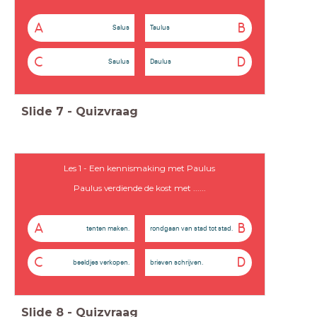
A
B
Salus
Taulus
C
D
Saulus
Daulus
Slide
7
-
Quizvraag
Les 1 - Een kennismaking met Paulus
Paulus verdiende de kost met ......
A
B
tenten maken.
rondgaan van stad tot stad.
C
D
beeldjes verkopen.
brieven schrijven.
Slide
8
-
Quizvraag