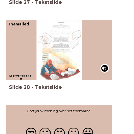
Slide
27
-
Tekstslide
Themalied
Leerwerkboek p.
51
Slide
28
-
Tekstslide
Geef jouw mening over het themalied.
😒
🙁
😐
🙂
😃