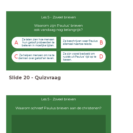
Les 5 - Zoveel brieven
Waarom zijn Paulus’ brieven
ook vandaag nog belangrijk?
Ze laten zien hoe mensen
Ze beschrijven waar Paulus
A
B
hun geloof probeerden te
allemaal naartoe reisde.
beleven in moeilijke tijden.
Ze zijn vooral bedoeld om
Ze helpen mensen om na te
C
D
ruzies uit Paulus’ tijd op te
denken over geloof en leven.
lossen.
Slide
20
-
Quizvraag
Les 5 - Zoveel brieven
Waarom schreef Paulus brieven aan de christenen?