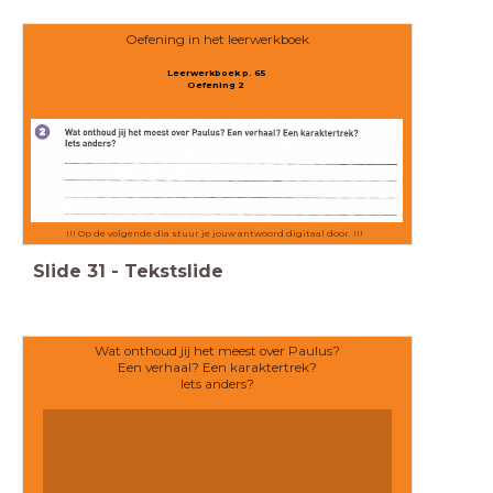
Oefening in het leerwerkboek
Leerwerkboek p. 65
Oefening 2
!!! Op de volgende dia stuur je jouw antwoord digitaal door. !!!
Slide
31
-
Tekstslide
Wat onthoud jij het meest over Paulus?
Een verhaal? Een karaktertrek?
Iets anders?