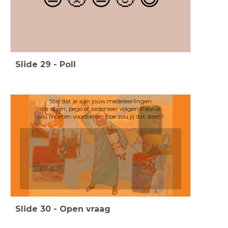
Slide
29
-
Poll
Stel dat je aan jouw medeleerlingen
die islam, pego of zedenleer volgen Paulus
zou moeten voorstellen, hoe zou jij dat doen?
Slide
30
-
Open vraag