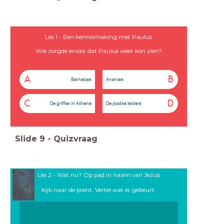
Les 1 - Een kennismaking met Paulus
Wie zorgde ervoor dat Paulus weer kon zien?
A
B
Barnabas
Ananias
C
D
De griffier in Athene
De joodse leiders
Slide
9
-
Quizvraag
Les 2 - Wat nu? Op pad in naam van Jezus
Kijk naar de prent. Vertel wat er gebeurt.