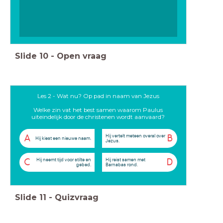
Slide
10
-
Open vraag
Les 2 - Wat nu? Op pad in naam van Jezus
Welke zin vat het best samen waarom Paulus
uiteindelijk door de christenen wordt aanvaard?
Hij vertelt meteen overal over
A
B
Hij kiest een nieuwe naam.
Jezus.
Hij neemt tijd voor stilte en
Hij reist samen met
C
D
gebed.
Barnabas rond.
Slide
11
-
Quizvraag