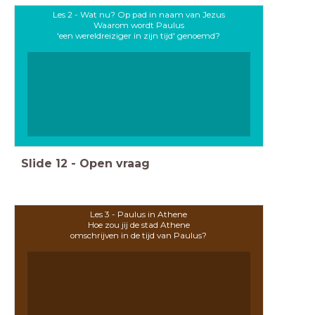
Les 2 - Wat nu? Op pad in naam van Jezus
Waarom wordt Paulus
'een wereldreiziger in zijn tijd' genoemd?
Slide
12
-
Open vraag
Les 3 - Paulus in Athene
Hoe zou jij de stad Athene
omschrijven in de tijd van Paulus?