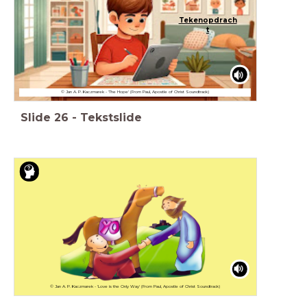
Tekenopdrach
t
© Jan A. P. Kaczmarek - 'The Hope' (From Paul, Apostle of Christ Soundtrack)
Slide
26
-
Tekstslide
© Jan A. P. Kaczmarek - 'Love is the Only Way' (From Paul, Apostle of Christ Soundtrack)