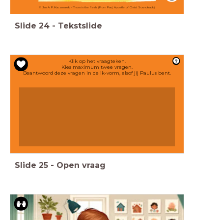
© Jan A. P. Kaczmarek - 'Thorn in the flesh' (From Paul, Apostle of Christ Soundtrack)
Slide
24
-
Tekstslide
Klik op het vraagteken.
Kies maximum twee vragen.
Beantwoord deze vragen in de ik-vorm, alsof jij Paulus bent.
Slide
25
-
Open vraag