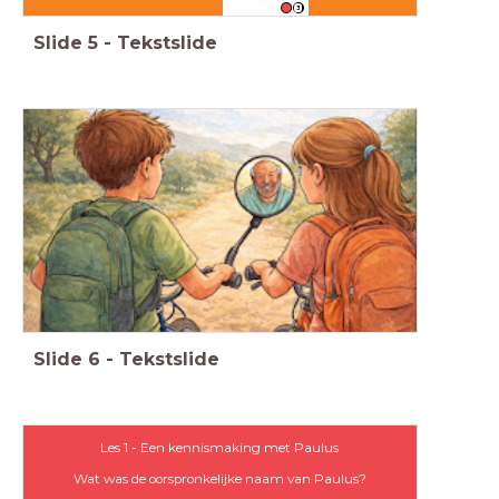
3
Slide
5
-
Tekstslide
Slide
6
-
Tekstslide
Les 1 - Een kennismaking met Paulus
Wat was de oorspronkelijke naam van Paulus?