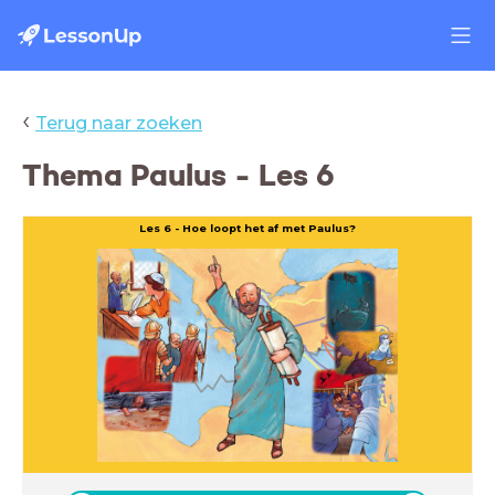
‹
Terug naar zoeken
Thema Paulus - Les 6
Les 6 - Hoe loopt het af met Paulus?