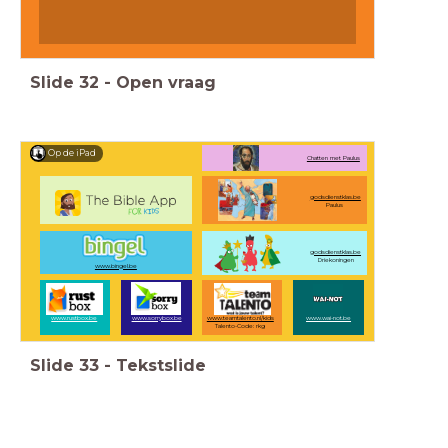
Slide
32
-
Open vraag
Op de iPad
Chatten met Paulus
godsdienstklas.be
Paulus
godsdienstklas.be
Driekoningen
www.bingel.be
www.rustbox.be
www.sorrybox.be
www.teamtalento.nl/kids
www.wai-not.be
Talento-Code: rkg
Slide
33
-
Tekstslide