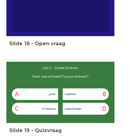
Slide
18
-
Open vraag
Les 5 - Zoveel brieven
Naar wie schreef Paulus brieven?
A
B
joden
moslims
C
D
christenen
boeddhisten
Slide
19
-
Quizvraag