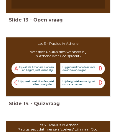
Slide
13
-
Open vraag
Les 3 - Paulus in Athene
Wat doet Paulus slim wanneer hij
in Athene over God spreekt?
Hij valt de Atheners niet aan
Hij gebruikt het altaar voor
A
B
en begint juist vriendelijk.
de onbekende god.
Hij spreekt met filosofen, niet
Hij dreigt niet en nodigt uit
C
D
alleen met joden.
om na te denken.
Slide
14
-
Quizvraag
Les 3 - Paulus in Athene
Paulus zegt dat mensen 'zoekers' zijn naar God.