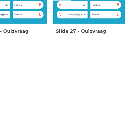
B
A
B
Zin
Richting
Zin
Richting
D
C
D
ingspunt
Grootte
Aangrijpingspunt
Grootte
-
Quizvraag
Slide
27
-
Quizvraag