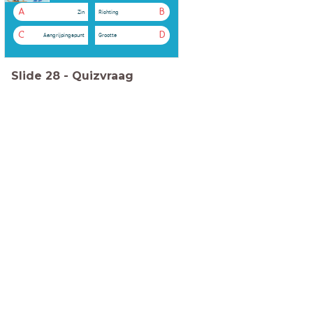
A
B
Zin
Richting
C
D
Aangrijpingspunt
Grootte
Slide
28
-
Quizvraag