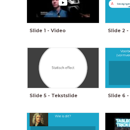
A
(bewegingst
va
Slide
1
-
Video
Slide
2
-
Voorbe
(vormve
Slide
5
-
Tekstslide
Slide
6
-
Wie is dit?