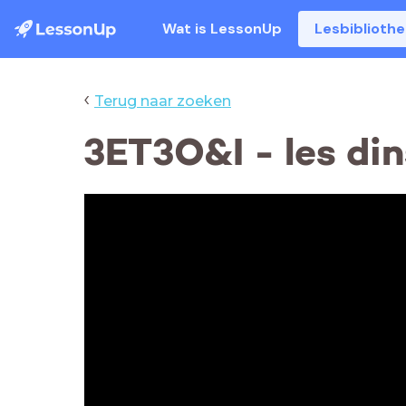
Wat is LessonUp
Lesbiblioth
‹
Terug naar zoeken
3ET3O&I - les di