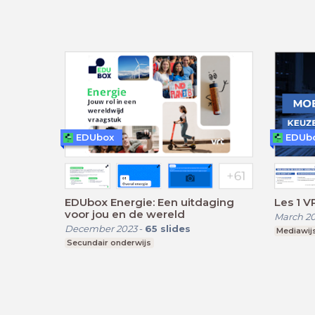
EDUbox
EDUb
EDUbox Energie: Een uitdaging
Les 1 V
voor jou en de wereld
March 2
December 2023
-
65
slides
Mediawij
Secundair onderwijs