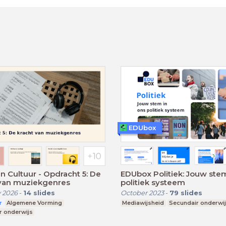
EDUbox
n Cultuur - Opdracht 5: De
EDUbox Politiek: Jouw stem
 van muziekgenres
politiek systeem
 2026
-
14
slides
October 2023
-
79
slides
r
Algemene Vorming
Mediawijsheid
Secundair onderwi
r onderwijs