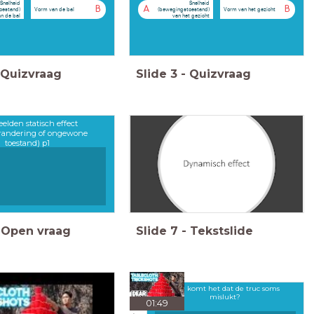
Snelheid
Snelheid
B
A
B
Vorm van de bal
Vorm van het gezicht
oestand)
(bewegingstoestand)
n de bal
van het gezicht
Quizvraag
Slide
3
-
Quizvraag
elden statisch effect
randering of ongewone
toestand) p1
Open vraag
Slide
7
-
Tekstslide
Hoe komt het dat de truc soms
mislukt?
01:49