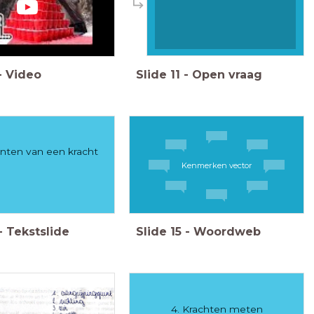
-
Video
Slide
11
-
Open vraag
nten van een kracht
Kenmerken vector
-
Tekstslide
Slide
15
-
Woordweb
4. Krachten meten