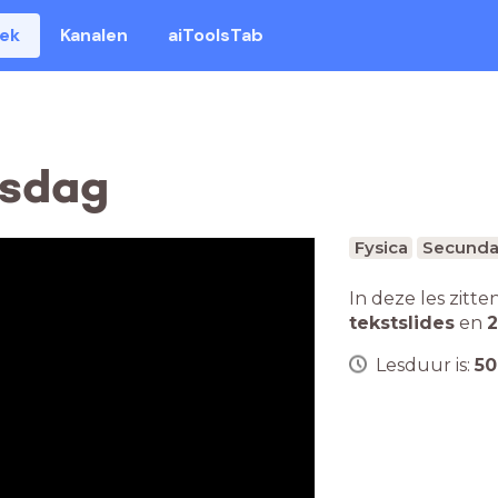
eek
Kanalen
aiToolsTab
nsdag
Fysica
Secundai
In deze les zitte
tekstslides
en
2
Lesduur is:
50