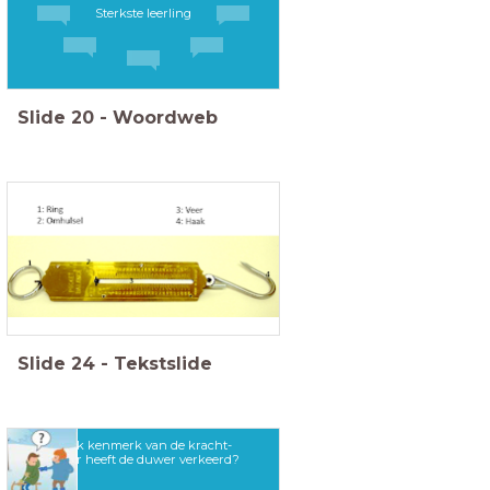
Sterkste leerling
Slide
20
-
Woordweb
Slide
24
-
Tekstslide
Welk kenmerk van de kracht-
vector heeft de duwer verkeerd?