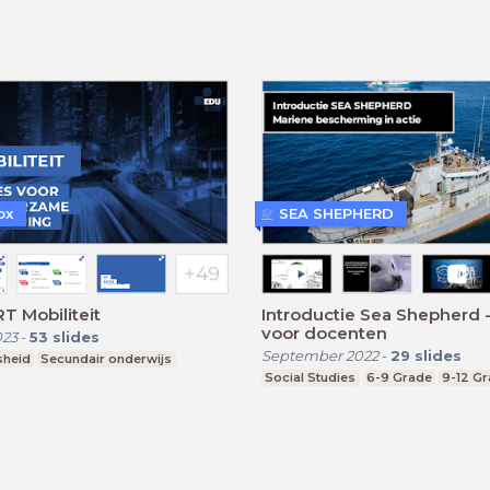
ox
SEA SHEPHERD
RT Mobiliteit
Introductie Sea Shepherd -
voor docenten
023
-
53
slides
September 2022
-
29
slides
sheid
Secundair onderwijs
Social Studies
6-9 Grade
9-12 G