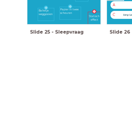
A
Papier in twee
Balletje
scheuren
weggooien
C
Aangrijp
Statisch
effect
Slide
25
-
Sleepvraag
Slide
26