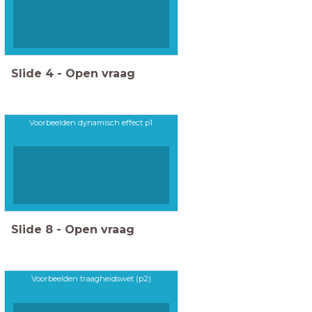
Slide
4
-
Open vraag
Voorbeelden dynamisch effect p1
Slide
8
-
Open vraag
Voorbeelden traagheidswet (p2)