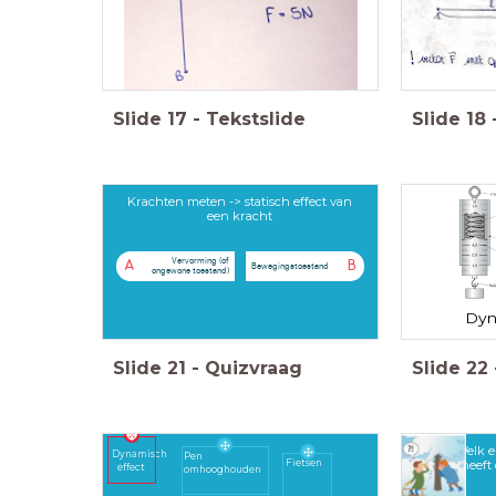
Slide
17
-
Tekstslide
Slide
18
Krachten meten -> statisch effect van
een kracht
Vervorming (of
A
B
Bewegingstoestand
ongewone toestand)
Dyn
Slide
21
-
Quizvraag
Slide
22
Welk e
Dynamisch
Pen
Fietsen
heeft
effect
omhooghouden