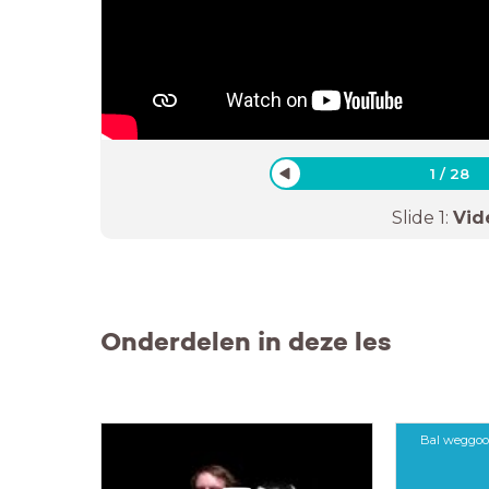
1
/
28
Slide
1
:
Vid
Onderdelen in deze les
Bal weggoo