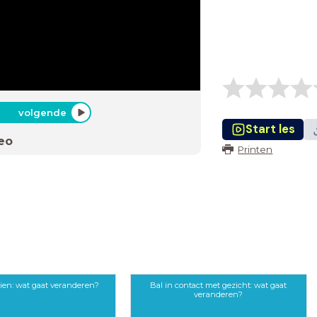
volgende
Start les
eo
Printen
ien: wat gaat veranderen?
Bal in contact met gezicht: wat gaat
veranderen?