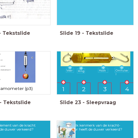
-
Tekstslide
Slide
19
-
Tekstslide
Veer
Haak
Omhulse
Ring
l
1
2
3
4
amometer (p3)
-
Tekstslide
Slide
23
-
Sleepvraag
lement van de kracht
Welk kenmerk van de kracht-
 de duwer verkeerd?
vector heeft de duwer verkeerd?