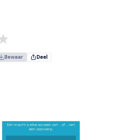
Bewaar
Deel
Een kracht is elke oorzaak van ... of ... van
een voorwerp.