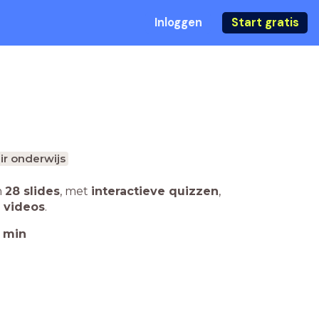
Inloggen
Start gratis
r onderwijs
n
28 slides
,
met
interactieve quizzen
,
 videos
.
min