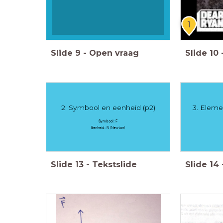
1
Slide
9
-
Open vraag
Slide
10
2. Symbool en eenheid (p2)
3. Eleme
Symbool: F
Eenheid: N (Newton)
Slide
13
-
Tekstslide
Slide
14