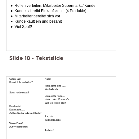
Rollen verteilen: Mitarbeiter Supermarkt / Kunde
Kunde schreibt Einkaufszettel (4 Produkte)
Mitarbeiter bereitet sich vor
Kunde kauft ein und bezahlt
Viel Spaß!
Slide
18
-
Tekstslide
Guten Tag! Hallo!
Kann ich Ihnen helfen?
Ich möchte bitte ......
Wo finde ich ......
Sonst noch etwas?
Ich möchte noch ....
Nein, danke. Das war's.
Wie viel kostet das?
Das kostet ......
Das macht.......
Zahlen Sie bar oder mit Karte?
Bar, bitte
Mit Karte, bitte
Vielen Dank!
Auf Wiedersehen!
Tschüss!