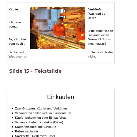
Käufer
Verkäufer
Was darf es
sein?
Ich hätte
gern...
Bitte sehr! Haben
sie noch einen
Ja, ich hätte
Wunsch? Sonst
gern noch ...
noch etwas?
Danke, auf
... habe ich leider
Wiedersehen
nicht.
Slide
15
-
Tekstslide
Einkaufen
Zwei Gruppen: Käufer und Verkäufer
Verkäufer verteilen sich im Klassenraum
Käufer bekommen eine Einkaufsliste
Verkäufer haben Produkte (Bilder)
Käufer machen ihre Einkäufe
Rollen wechseln
Spickzettel: Redemittel Tafel