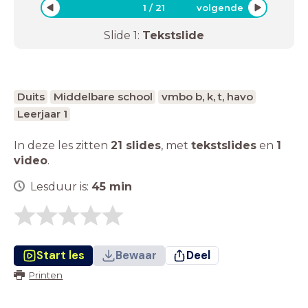
1
/
21
volgende
Slide
1
:
Tekstslide
Duits
Middelbare school
vmbo b, k, t, havo
Leerjaar 1
In deze les zitten
21 slides
,
met
tekstslides
en
1
video
.
Lesduur is:
45
min
Start les
Bewaar
Deel
Printen