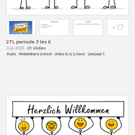
2TL periode 3 les 6
July 2025
-
21
slides
Duits
Middelbare school
vmbo b, k, t, havo
Leerjaar 1