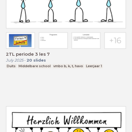
2TL periode 3 les 7
July 2025
-
20
slides
Duits
Middelbare school
vmbo b, k, t, havo
Leerjaar 1