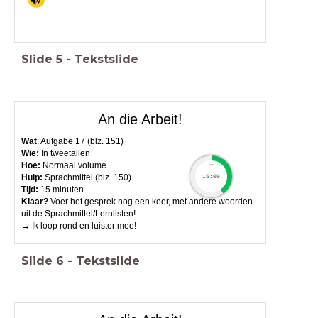
Slide
5
-
Tekstslide
An die Arbeit!
Wat
: Aufgabe 17 (blz. 151)
Wie:
In tweetallen
Hoe:
Normaal volume
timer
Hulp:
Sprachmittel (blz. 150)
15:00
Tijd:
15 minuten
Klaar?
Voer het gesprek nog een keer, met andere woorden
uit de Sprachmittel/Lernlisten!
→ Ik loop rond en luister mee!
Slide
6
-
Tekstslide