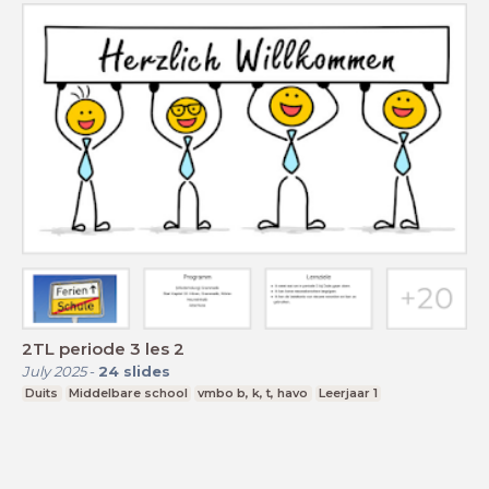
2TL periode 3 les 2
July 2025
-
24
slides
Duits
Middelbare school
vmbo b, k, t, havo
Leerjaar 1