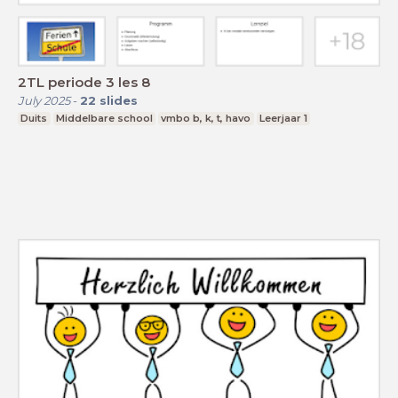
2TL periode 3 les 8
July 2025
-
22
slides
Duits
Middelbare school
vmbo b, k, t, havo
Leerjaar 1