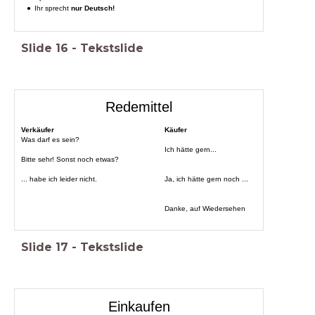
Ihr sprecht
nur Deutsch!
Slide
16
-
Tekstslide
Redemittel
Verkäufer
Käufer
Was darf es sein?
Ich hätte gern...
Bitte sehr! Sonst noch etwas?
... habe ich leider nicht.
Ja, ich hätte gern noch ...
Danke, auf Wiedersehen
Slide
17
-
Tekstslide
Einkaufen