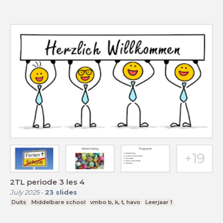
2TL periode 3 les 4
July 2025
-
23
slides
Duits
Middelbare school
vmbo b, k, t, havo
Leerjaar 1