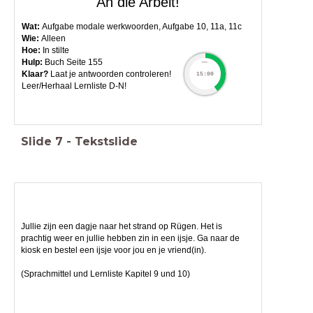
An die Arbeit!
Wat:
Aufgabe modale werkwoorden, Aufgabe 10, 11a, 11c
Wie:
Alleen
Hoe:
In stilte
Hulp
:
Buch Seite 155
timer
Klaar?
Laat je antwoorden controleren!
15:00
Leer/Herhaal Lernliste D-N!
Slide
7
-
Tekstslide
Jullie zijn een dagje naar het strand op Rügen. Het is
prachtig weer en jullie hebben zin in een ijsje. Ga naar de
kiosk en bestel een ijsje voor jou en je vriend(in).
(Sprachmittel und Lernliste Kapitel 9 und 10)