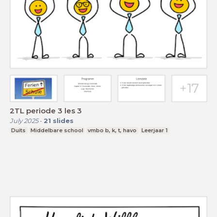
2TL periode 3 les 3
July 2025
-
21
slides
Duits
Middelbare school
vmbo b, k, t, havo
Leerjaar 1