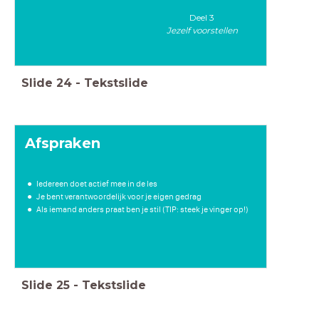
Deel 3
Jezelf voorstellen
Slide
24
-
Tekstslide
Afspraken
Iedereen doet actief mee in de les
Je bent verantwoordelijk voor je eigen gedrag
Als iemand anders praat ben je stil (TIP: steek je vinger op!)
Slide
25
-
Tekstslide