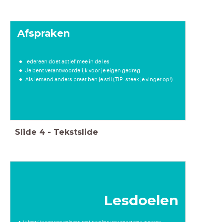
Afspraken
Iedereen doet actief mee in de les
Je bent verantwoordelijk voor je eigen gedrag
Als iemand anders praat ben je stil (TIP: steek je vinger op!)
Slide
4
-
Tekstslide
Lesdoelen
Ik begrijp waarom oefenen met spreken voor een groep mensen