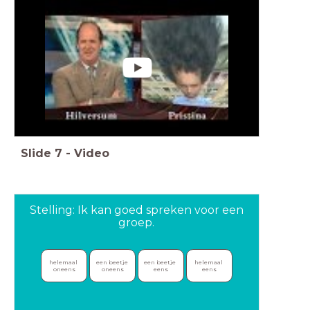
Slide
7
-
Video
Stelling: Ik kan goed spreken voor een
groep.
helemaal 
een beetje 
een beetje 
helemaal 
oneens
oneens
eens
eens