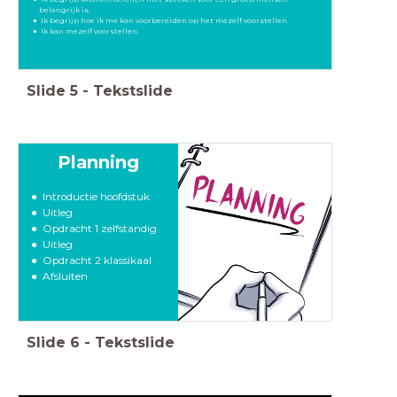
belangrijk is.
Ik begrijp hoe ik me kan voorbereiden op het mezelf voorstellen.
Ik kan mezelf voorstellen.
Slide
5
-
Tekstslide
Planning
Introductie hoofdstuk
Uitleg
Opdracht 1 zelfstandig
Uitleg
Opdracht 2 klassikaal
Afsluiten
Slide
6
-
Tekstslide