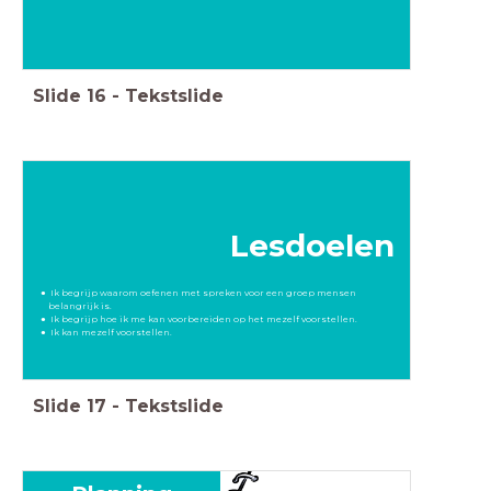
Slide
16
-
Tekstslide
Lesdoelen
Ik begrijp waarom oefenen met spreken voor een groep mensen
belangrijk is.
Ik begrijp hoe ik me kan voorbereiden op het mezelf voorstellen.
Ik kan mezelf voorstellen.
Slide
17
-
Tekstslide