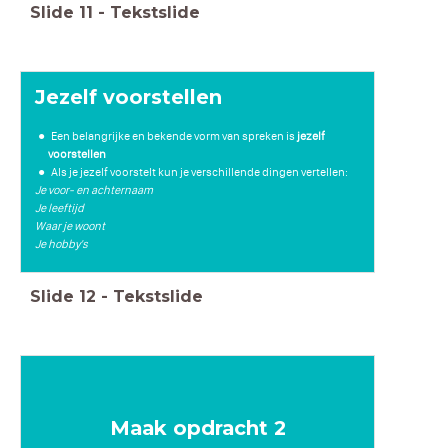
Slide
11
-
Tekstslide
Jezelf voorstellen
Een belangrijke en bekende vorm van spreken is
jezelf
voorstellen
Als je jezelf voorstelt kun je verschillende dingen vertellen:
Je voor- en achternaam
Je leeftijd
Waar je woont
Je hobby's
Slide
12
-
Tekstslide
Maak opdracht 2