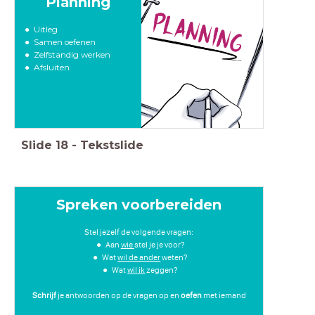
Planning
Uitleg
Samen oefenen
Zelfstandig werken
Afsluiten
Slide
18
-
Tekstslide
Spreken voorbereiden
Stel jezelf de volgende vragen:
Aan
wie
stel je je voor?
Wat
wil de ander
weten?
Wat
wil ik
zeggen?
Schrijf
je antwoorden op de vragen op en
oefen
met iemand