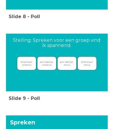
Slide
8
-
Poll
Stelling: Spreken voor een groep vind
ik spannend.
helemaal 
een beetje 
een beetje 
helemaal 
oneens
oneens
eens
eens
Slide
9
-
Poll
Spreken