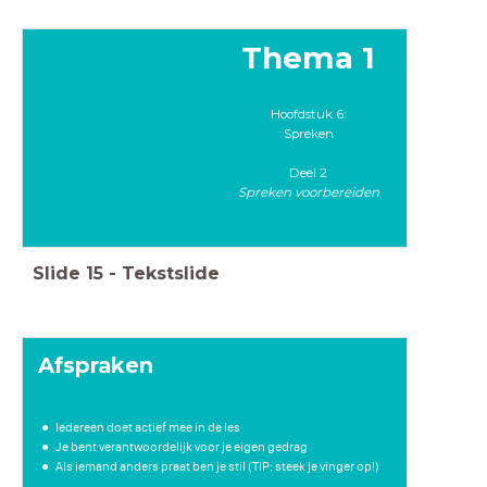
Thema 1
Hoofdstuk 6:
Spreken
Deel 2
Spreken voorbereiden
Slide
15
-
Tekstslide
Afspraken
Iedereen doet actief mee in de les
Je bent verantwoordelijk voor je eigen gedrag
Als iemand anders praat ben je stil (TIP: steek je vinger op!)