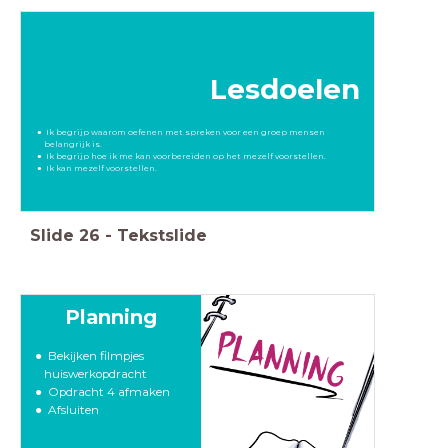
Lesdoelen
Ik begrijp waarom oefenen met spreken voor een groep mensen
belangrijk is.
Ik begrijp hoe ik me kan voorbereiden op het mezelf voorstellen.
Ik kan mezelf voorstellen.
Slide
26
-
Tekstslide
Planning
Bekijken filmpjes
huiswerkopdracht
Opdracht 4 afmaken
Afsluiten