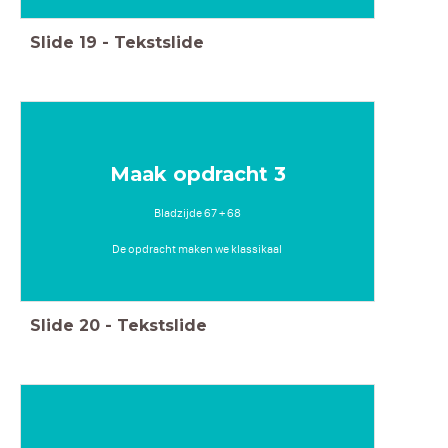
Slide
19
-
Tekstslide
Maak opdracht 3
Bladzijde 67 + 68
De opdracht maken we klassikaal
Slide
20
-
Tekstslide