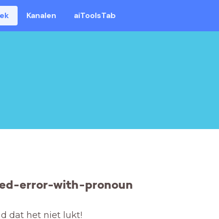
eek
Kanalen
aiToolsTab
ed-error-with-pronoun
 dat het niet lukt! 
