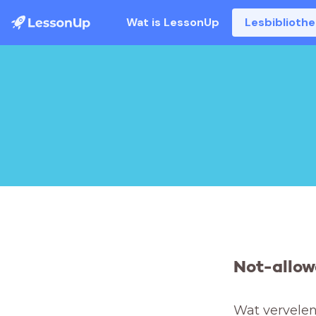
Wat is LessonUp
Lesbiblioth
Not-allow
Wat vervelend