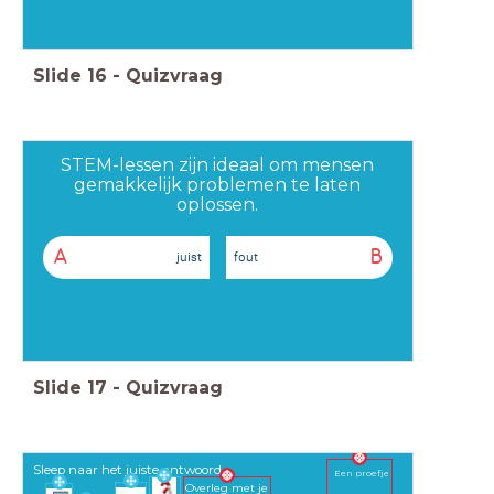
Slide
16
-
Quizvraag
STEM-lessen zijn ideaal om mensen
gemakkelijk problemen te laten
oplossen.
A
B
juist
fout
Slide
17
-
Quizvraag
Sleep naar het juiste antwoord.
Een proefje
Overleg met je