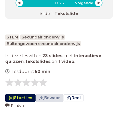
1
/
23
volgende
Slide
1
:
Tekstslide
STEM
Secundair onderwijs
Buitengewoon secundair onderwijs
In deze les zitten
23 slides
,
met
interactieve
quizzen
,
tekstslides
en
1 video
.
Lesduur is:
50
min
Start les
Bewaar
Deel
Printen