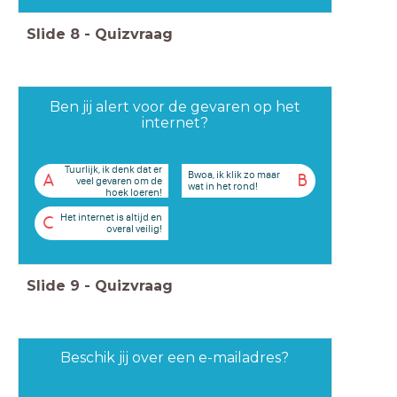
Slide
8
-
Quizvraag
Ben jij alert voor de gevaren op het
internet?
Tuurlijk, ik denk dat er
Bwoa, ik klik zo maar
A
B
veel gevaren om de
wat in het rond!
hoek loeren!
Het internet is altijd en
C
overal veilig!
Slide
9
-
Quizvraag
Beschik jij over een e-mailadres?