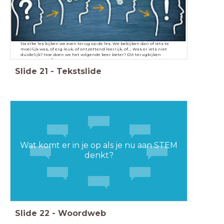
Na elke les kijken we even terug op de les. We bekijken dan of iets te
moeilijk was, of erg leuk, of ontzettend leerrijk, of…. Was er iets niet
duidelijk? Hoe doen we het volgende keer beter? Dit terugkijken
noemen we reflecteren.
Slide
21
-
Tekstslide
Wat komt er in je op als je nu aan STEM
denkt?
Slide
22
-
Woordweb