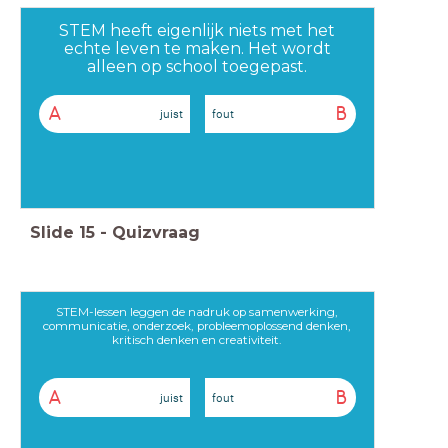
STEM heeft eigenlijk niets met het
echte leven te maken. Het wordt
alleen op school toegepast.
A
B
juist
fout
Slide
15
-
Quizvraag
STEM-lessen leggen de nadruk op samenwerking,
communicatie, onderzoek, probleemoplossend denken,
kritisch denken en creativiteit.
A
B
juist
fout