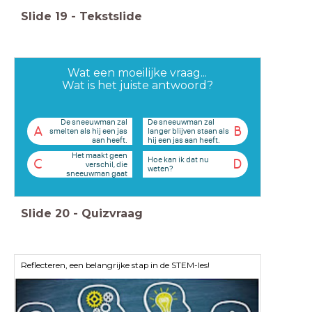
Slide
19
-
Tekstslide
Wat een moeilijke vraag...
Wat is het juiste antwoord?
De sneeuwman zal
De sneeuwman zal
A
B
smelten als hij een jas
langer blijven staan als
aan heeft.
hij een jas aan heeft.
Het maakt geen
Hoe kan ik dat nu
C
D
verschil, die
weten?
sneeuwman gaat
eraan! Net even snel.
Slide
20
-
Quizvraag
Reflecteren, een belangrijke stap in de STEM-les!