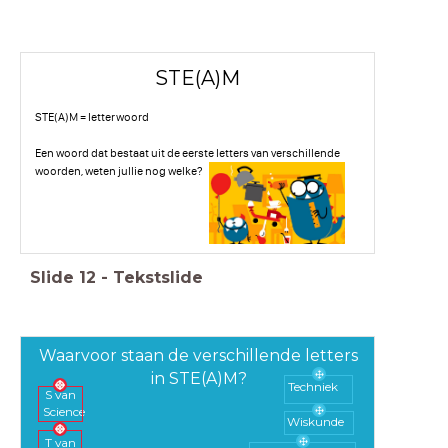
STE(A)M
STE(A)M = letterwoord
Een woord dat bestaat uit de eerste letters van verschillende
woorden, weten jullie nog welke?
Slide
12
-
Tekstslide
Waarvoor staan de verschillende letters
in STE(A)M?
Techniek
S van
Science
Wiskunde
T van