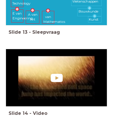
Wetenschappen
Technology
Bouwkunde
M
E van
A van
van
Engineering
Art
Kunst
Mathematics
Slide
13
-
Sleepvraag
Slide
14
-
Video