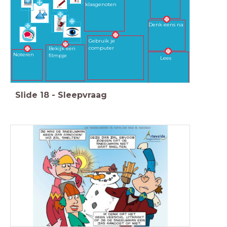
klasgenoten
Denk eens na
Gebruik je
computer
Bekijk een
Noteren
filmpje
Lees
Slide
18
-
Sleepvraag