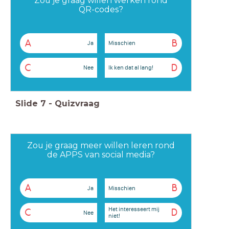
Zou je graag willen werken rond
QR-codes?
A
B
Ja
Misschien
C
D
Nee
Ik ken dat al lang!
Slide
7
-
Quizvraag
Zou je graag meer willen leren rond
de APPS van social media?
A
B
Ja
Misschien
Het interesseert mij
C
D
Nee
niet!