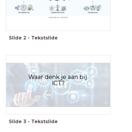
Slide
2
-
Tekstslide
Waar denk je aan bij
ICT?
Slide
3
-
Tekstslide