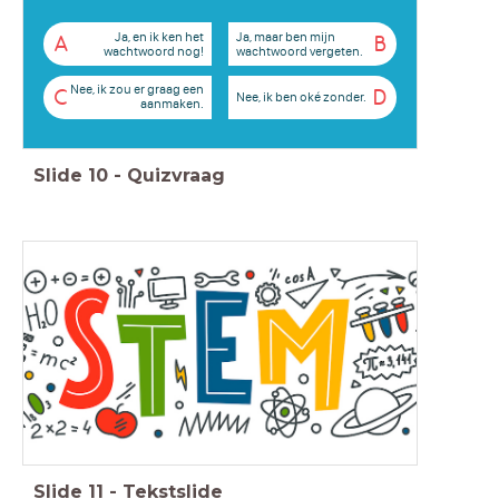
Ja, en ik ken het
Ja, maar ben mijn
A
B
wachtwoord nog!
wachtwoord vergeten.
Nee, ik zou er graag een
C
D
Nee, ik ben oké zonder.
aanmaken.
Slide
10
-
Quizvraag
Slide
11
-
Tekstslide