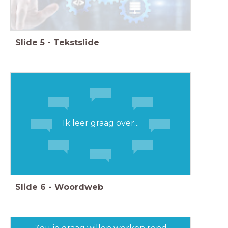
Slide
5
-
Tekstslide
Ik leer graag over...
Slide
6
-
Woordweb