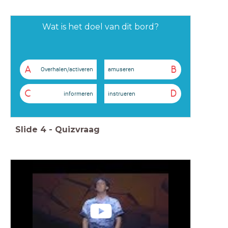
Wat is het doel van dit bord?
A
B
Overhalen/activeren
amuseren
C
D
informeren
instrueren
Slide
4
-
Quizvraag