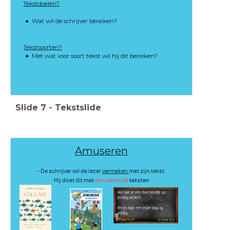
Tekstdoelen?
Wat wil de schrijver bereiken?
Tekstsoorten?
Met wat voor soort tekst wil hij dit bereiken?
Slide
7
-
Tekstslide
Amuseren
- De schrijver wil de lezer
vermaken
met zijn tekst.
Hij doet dit met
amuserende
t
eksten