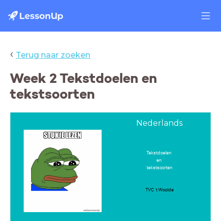
‹
Terug naar zoeken
Week 2 Tekstdoelen en
tekstsoorten
Nederlands
Tekstdoelen
en
tekstsoorten
TVC 't Woolde