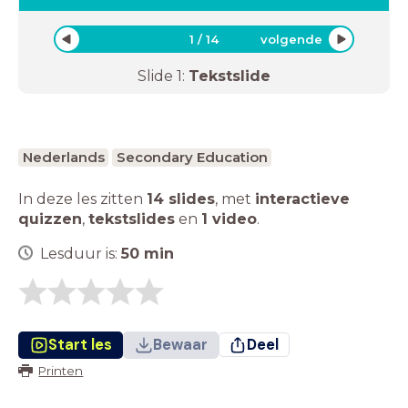
1
/
14
volgende
Slide
1
:
Tekstslide
Nederlands
Secondary Education
In deze les zitten
14 slides
,
met
interactieve
quizzen
,
tekstslides
en
1 video
.
Lesduur is:
50
min
Start les
Bewaar
Deel
Printen