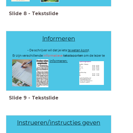
Slide
8
-
Tekstslide
Informeren
- De schrijver wil dat je iets
te weten kom
t.
Er zijn verschillende
informatieve
tekstsoorten
om de lezer te
informeren:
Slide
9
-
Tekstslide
Instrueren/instructies geven