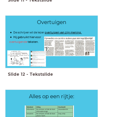
Slide
11
-
Tekstslide
Overtuigen
De schrijver wil de lezer
overtuigen van zijn mening.
Hij gebruikt hiervoor
overtuigende
teksten.
Slide
12
-
Tekstslide
Alles op een rijtje: