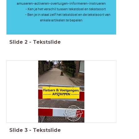
amuseren-activeren-overtuigen-informeren-instrueren
- Ken je het verschil tussen tekstdoel en tekstsoort
- Ben je in staat zelf het tekstdoel en de tekstsoort van
enkele artikelen te bepalen
Slide
2
-
Tekstslide
Slide
3
-
Tekstslide