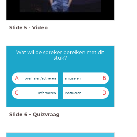
Slide
5
-
Video
Wat wil de spreker bereiken met dit
stuk?
A
B
overhalen/activeren
amuseren
C
D
informeren
instrueren
Slide
6
-
Quizvraag