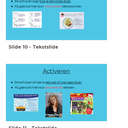
De schrijver zegt
hoe je iets moet doen
Hij gebruik hiervoor
instructieve
tekstsoorten
Slide
10
-
Tekstslide
Activeren
De schrijver wil dat je
iets wel of niet gaat doen
Hij gebruikt hiervoor
activerende
teksten