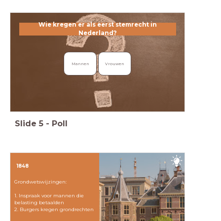
Wie kregen er als eerst stemrecht in
Wie kregen er als eerst stemrecht in Nederland?
Nederland?
Mannen
Vrouwen
Slide
5
-
Poll
1848
Grondwetswijzingen:
1. Inspraak voor mannen die
belasting betaalden
2. Burgers kregen grondrechten