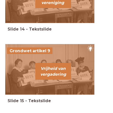
vereniging
Slide
14
-
Tekstslide
Grondwet artikel 9
Vrijheid van
vergadering
Slide
15
-
Tekstslide