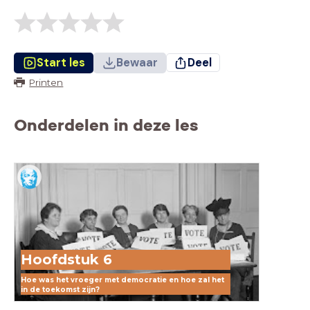
Start les
Bewaar
Deel
Printen
Onderdelen in deze les
Hoofdstuk 6
Hoe was het vroeger met democratie en hoe zal het
in de toekomst zijn?