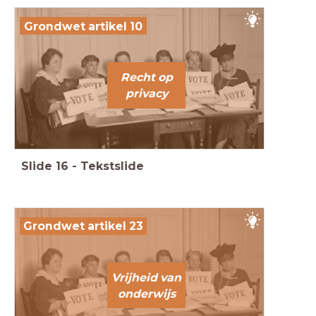
Grondwet artikel 10
Recht op
privacy
Slide
16
-
Tekstslide
Grondwet artikel 23
Vrijheid van
onderwijs