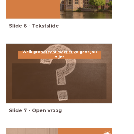
Slide
6
-
Tekstslide
Welk grondrecht moet er volgens jou
Welk grondrecht moet er volgens jou zijn?
zijn?
Slide
7
-
Open vraag