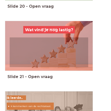
Slide
20
-
Open vraag
Wat vind je nog lastig?
Wat vind je nog lastig?
Slide
21
-
Open vraag
Ik leerde..
4 kenmerken van de rechtsstaat.