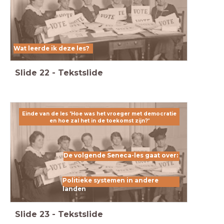
Wat leerde ik deze les?
Slide
22
-
Tekstslide
Einde van de les 'Hoe was het vroeger met democratie
en hoe zal het in de toekomst zijn?
'
De volgende Seneca-les gaat over:
Politieke systemen in andere
landen
Slide
23
-
Tekstslide