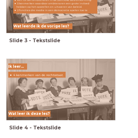
3 kenmerken waardoor ambtenaren een grote invloed
hebben op het opstellen en uitvoeren van beleid.
2 functies die media in een democratie spelen toe te
passen.
Wat leerde ik de vorige les?
Slide
3
-
Tekstslide
Ik leer...
4 kenmerken van de rechtsstaat.
Wat leer ik deze les?
Slide
4
-
Tekstslide