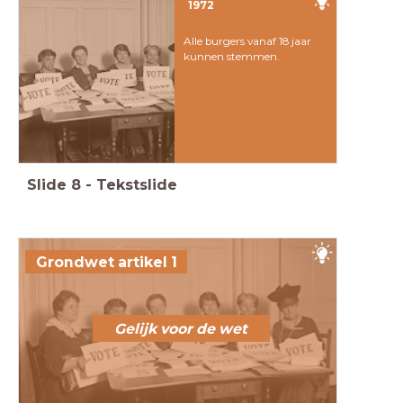
1972
Alle burgers vanaf 18 jaar
kunnen stemmen.
Slide
8
-
Tekstslide
Grondwet artikel 1
Gelijk voor de wet