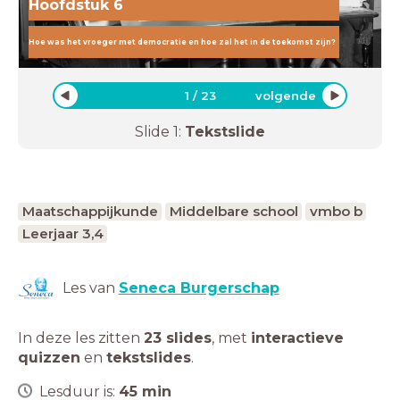
Hoofdstuk 6
Hoe was het vroeger met democratie en hoe zal het in de toekomst zijn?
1
/
23
volgende
Slide
1
:
Tekstslide
Maatschappijkunde
Middelbare school
vmbo b
Leerjaar 3,4
Les van
Seneca Burgerschap
In deze les zitten
23 slides
,
met
interactieve
quizzen
en
tekstslides
.
Lesduur is:
45
min