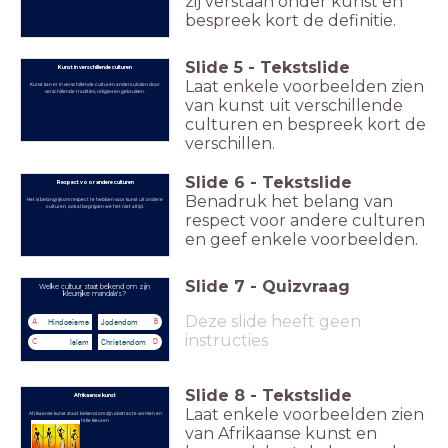
zij verstaan onder kunst en
bespreek kort de definitie.
Slide
5
-
Tekstslide
Kunst in verschillende culturen
Laat enkele voorbeelden zien
Kunst kan er in verschillende culturen anders uitzien door
verschillende tradities, religies en gebruiken.
van kunst uit verschillende
culturen en bespreek kort de
verschillen.
Slide
6
-
Tekstslide
Respect voor andere culturen
Benadruk het belang van
Het is belangrijk om respect te hebben voor kunst uit andere
culturen, ook al begrijpen we het niet altijd.
respect voor andere culturen
en geef enkele voorbeelden.
Slide
7
-
Quizvraag
Welke cultuur staat bekend om zijn
kleurrijke mandala's?
Deze slide heeft geen
Hindoeïsme
Jodendom
A
B
instructies
Islam
Christendom
C
D
Slide
8
-
Tekstslide
Afrikaanse kunst
Laat enkele voorbeelden zien
Afrikaanse kunst staat bekend om zijn abstracte vormen en
felle kleuren.
van Afrikaanse kunst en