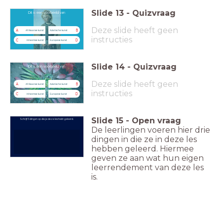
Slide
13
-
Quizvraag
Dit is een voorbeeld van
Deze slide heeft geen
A
B
Afrikaanse kunst
Aziatische kunst
instructies
C
D
Inheemse kunst
Europese kunst
Slide
14
-
Quizvraag
Dit is een voorbeeld van
Deze slide heeft geen
A
B
Afrikaanse kunst
Aziatische kunst
instructies
C
D
Inheemse kunst
Europese kunst
Slide
15
-
Open vraag
Schrijf 3 dingen op die je deze les hebt geleerd.
De leerlingen voeren hier drie
dingen in die ze in deze les
hebben geleerd. Hiermee
geven ze aan wat hun eigen
leerrendement van deze les
is.