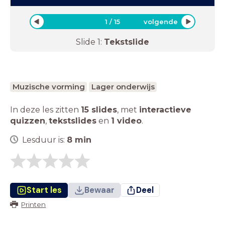
1
/
15
volgende
Slide
1
:
Tekstslide
Muzische vorming
Lager onderwijs
In deze les zitten
15 slides
,
met
interactieve
quizzen
,
tekstslides
en
1 video
.
Lesduur is:
8
min
Start les
Bewaar
Deel
Printen