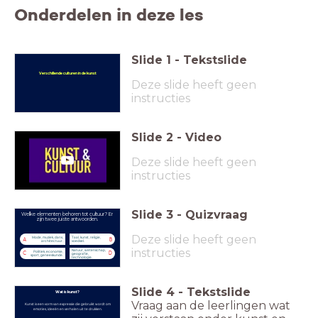
Onderdelen in deze les
Slide
1
-
Tekstslide
Verschillende culturen in de kunst
Deze slide heeft geen
instructies
Slide
2
-
Video
Deze slide heeft geen
instructies
Slide
3
-
Quizvraag
Welke elementen behoren tot cultuur? Er
zijn twee juiste antwoorden.
Deze slide heeft geen
Mode, muziek, dans,
Taal, kunst, religie,
A
B
architectuur.
voedsel.
instructies
Natuur, wetenschap,
Politiek, economie,
C
D
geografie,
sport, geneeskunde.
technologie.
Slide
4
-
Tekstslide
Wat is kunst?
Vraag aan de leerlingen wat
Kunst is een vorm van expressie die gebruikt wordt om
emoties, ideeën en verhalen uit te drukken.