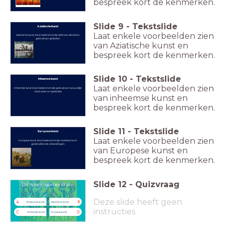
bespreek kort de kenmerken.
Slide
9
-
Tekstslide
Aziatische kunst
Laat enkele voorbeelden zien
Aziatische kunst staat bekend om zijn delicate details en
gebruik van symbolen.
van Aziatische kunst en
bespreek kort de kenmerken.
Slide
10
-
Tekstslide
Inheemse kunst
Laat enkele voorbeelden zien
Inheemse kunst staat bekend om zijn gebruik van natuurlijke
materialen en symboliek.
van inheemse kunst en
bespreek kort de kenmerken.
Slide
11
-
Tekstslide
Europese kunst
Laat enkele voorbeelden zien
Europese kunst staat bekend om zijn realistische en
gedetailleerde afbeeldingen
van Europese kunst en
bespreek kort de kenmerken.
Slide
12
-
Quizvraag
Dit is een voorbeeld van
Deze slide heeft geen
A
B
Afrikaanse kunst
Aziatische kunst
instructies
C
D
Inheemse kunst
Europse kunst