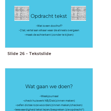
Opdracht tekst
-Wat is een doolhof?
-2 tal; vertel aan elkaar waar de alinea's overgaan
-maak de achterkant (zonder te kijken)
Slide
26
-
Tekstslide
Wat gaan we doen?
-Weekjournaal
-check huiswerk NB/Disk(zinnen maken)
-oefen dictee roze woorden(zinnen maken/checken)
-leesvaardigheid tekst lezen/bespreken (zie opdracht*)