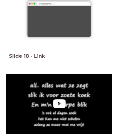
create.kahoot.it
Slide
18
-
Link