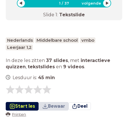
1
/
37
volgende
Slide
1
:
Tekstslide
Nederlands
Middelbare school
vmbo
Leerjaar 1,2
In deze les zitten
37 slides
,
met
interactieve
quizzen
,
tekstslides
en
9 videos
.
Lesduur is:
45
min
Start les
Bewaar
Deel
Printen