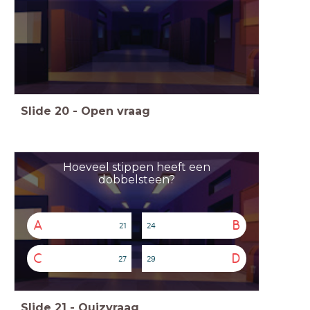
Slide
20
-
Open vraag
Hoeveel stippen heeft een
dobbelsteen?
A
B
21
24
C
D
27
29
Slide
21
-
Quizvraag