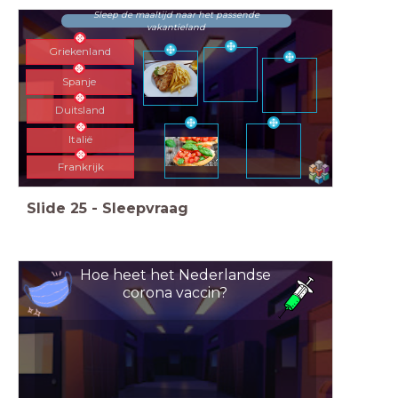
Sleep de maaltijd naar het passende
vakantieland
Griekenland
Spanje
Duitsland
Italië
Frankrijk
Slide
25
-
Sleepvraag
Hoe heet het Nederlandse
corona vaccin?