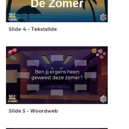
De Zomer
Slide
4
-
Tekstslide
Ben jij ergens heen
geweest deze zomer?
Slide
5
-
Woordweb