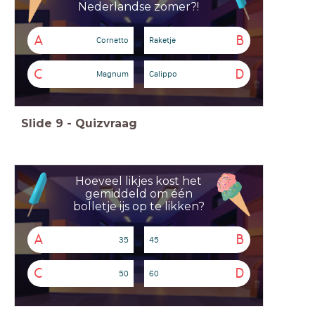
Nederlandse zomer?!
A
B
Cornetto
Raketje
C
D
Magnum
Calippo
Slide
9
-
Quizvraag
Hoeveel likjes kost het
gemiddeld om één
bolletje ijs op te likken?
A
B
35
45
C
D
50
60