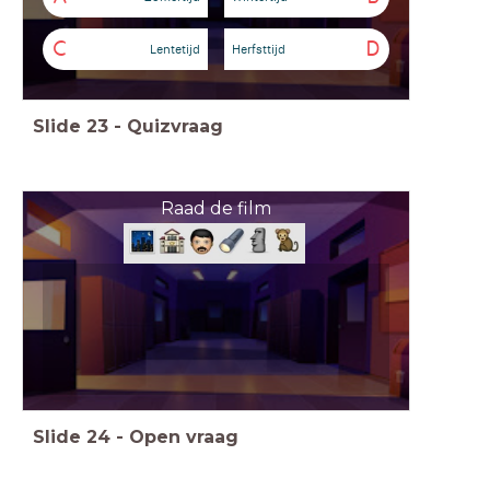
C
D
Lentetijd
Herfsttijd
Slide
23
-
Quizvraag
Raad de film
Slide
24
-
Open vraag