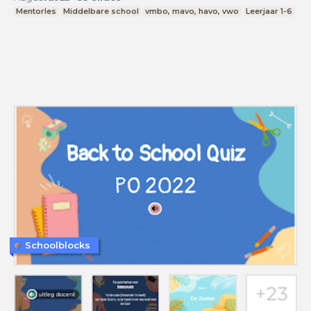
Mentorles
Middelbare school
vmbo, mavo, havo, vwo
Leerjaar 1-6
Schoolblocks