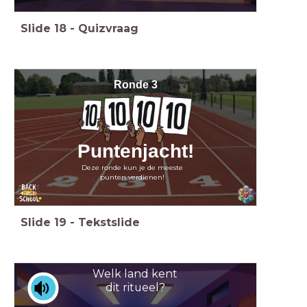
Slide
18
-
Quizvraag
R
onde 3
Puntenjacht!
Deze ronde kun je de meeste
punten verdienen!
Slide
19
-
Tekstslide
Welk land kent
dit ritueel?