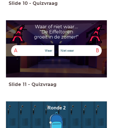
Slide
10
-
Quizvraag
Waar of niet waar....
"De Eiffeltoren
groeit in de zomer!"
A
B
Waar
Niet waar
Slide
11
-
Quizvraag
R
onde 2