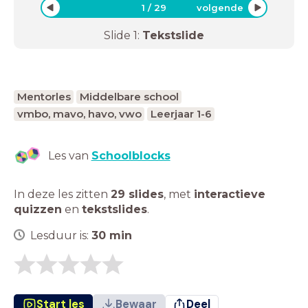
1
/
29
volgende
Slide
1
:
Tekstslide
Mentorles
Middelbare school
vmbo, mavo, havo, vwo
Leerjaar 1-6
Les van
Schoolblocks
In deze les zitten
29 slides
,
met
interactieve
quizzen
en
tekstslides
.
Lesduur is:
30
min
Start les
Bewaar
Deel