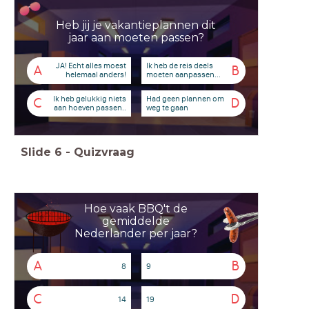
Heb jij je vakantieplannen dit
jaar aan moeten passen?
JA! Echt alles moest
Ik heb de reis deels
A
B
helemaal anders!
moeten aanpassen...
Ik heb gelukkig niets
Had geen plannen om
C
D
aan hoeven passen..
weg te gaan
Slide
6
-
Quizvraag
Hoe vaak BBQ't de
gemiddelde
Nederlander per jaar?
A
B
8
9
C
D
14
19