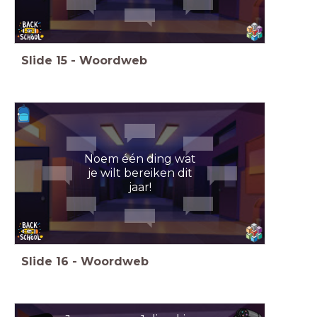
Slide
15
-
Woordweb
Noem één ding wat
je wilt bereiken dit
jaar!
Slide
16
-
Woordweb