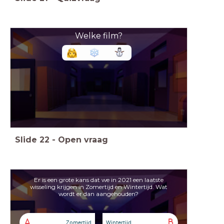
Welke film?
Slide
22
-
Open vraag
Er is een grote kans dat we in 2021 een laatste
wisseling krijgen in Zomertijd en Wintertijd. Wat
wordt er dan aangehouden?
A
B
Zomertijd
Wintertijd