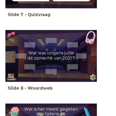
Slide
7
-
Quizvraag
Wat was volgens jullie
dé zomerhit van 2021?!
Slide
8
-
Woordweb
Wat is het meest gegeten
ijsje tijdens de