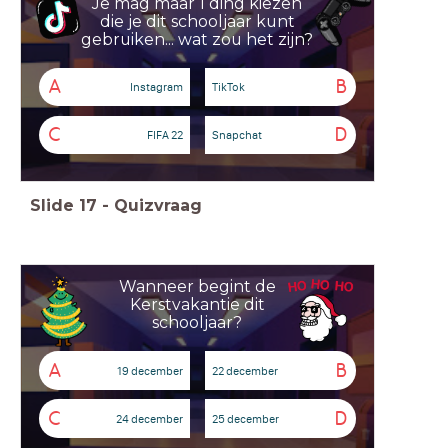
Je mag maar 1 ding kiezen
die je dit schooljaar kunt
gebruiken... wat zou het zijn?
A
B
Instagram
TikTok
C
D
FIFA 22
Snapchat
Slide
17
-
Quizvraag
Wanneer begint de
Kerstvakantie dit
schooljaar?
A
B
19 december
22 december
C
D
24 december
25 december