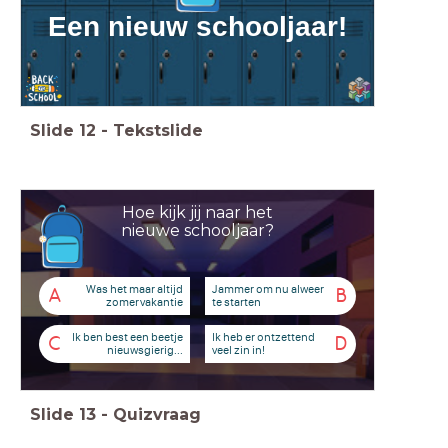
Een nieuw schooljaar!
Slide
12
-
Tekstslide
Hoe kijk jij naar het
nieuwe schooljaar?
Was het maar altijd
Jammer om nu alweer
A
B
zomervakantie
te starten
Ik ben best een beetje
Ik heb er ontzettend
C
D
nieuwsgierig...
veel zin in!
Slide
13
-
Quizvraag