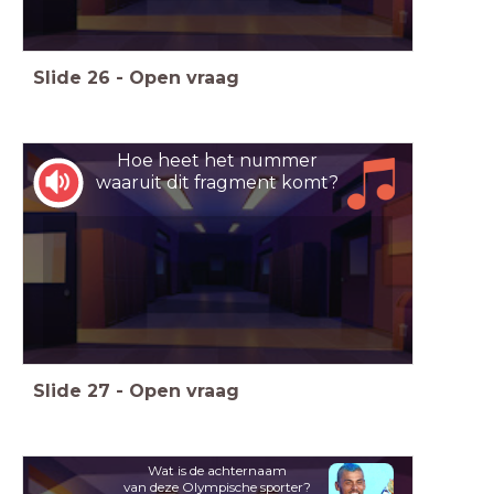
Slide
26
-
Open vraag
Hoe heet het nummer
waaruit dit fragment komt?
Slide
27
-
Open vraag
Wat is de achternaam
van deze Olympische sporter?