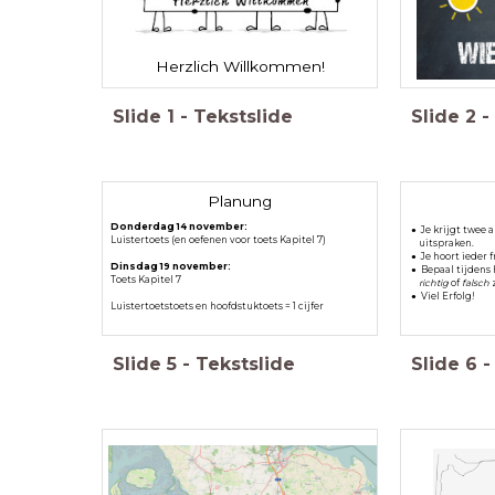
Herzlich Willkommen!
Slide
1
-
Tekstslide
Slide
2
-
Planung
Donderdag 14 november:
Je krijgt twee
Luistertoets (en oefenen voor toets Kapitel 7)
uitspraken.
Je hoort ieder 
Dinsdag 19 november:
Bepaal tijdens 
Toets Kapitel 7
richtig
of
falsch
z
Viel Erfolg!
Luistertoetstoets en hoofdstuktoets = 1 cijfer
Slide
5
-
Tekstslide
Slide
6
-