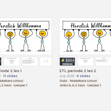
iode 2 les 1
2TL periode 2 les 2
5
-
11
slides
July 2025
-
9
slides
ddelbare school
Duits
Middelbare school
, t, havo
Leerjaar 1
vmbo b, k, t, havo
Leerjaar 1