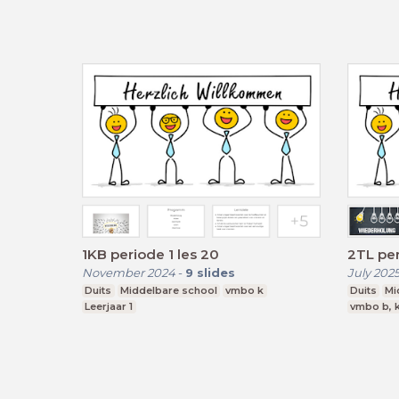
1KB periode 1 les 20
2TL per
November 2024
-
9
slides
July 202
Duits
Middelbare school
vmbo k
Duits
Mi
Leerjaar 1
vmbo b, k