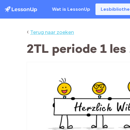
Wat is LessonUp
Lesbiblioth
‹
Terug naar zoeken
2TL periode 1 les