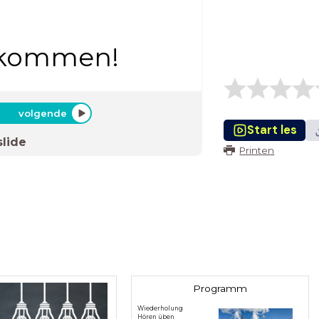
llkommen!
volgende
Start les
slide
Printen
Programm
Wiederholung
Hören üben