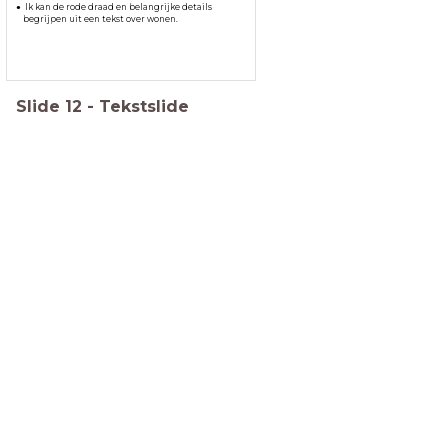
Ik kan de rode draad en belangrijke details
begrijpen uit een tekst over wonen.
Slide
12
-
Tekstslide