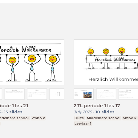
iode 1 les 21
2TL periode 1 les 17
5
-
15
slides
July 2025
-
10
slides
ddelbare school
vmbo k
Duits
Middelbare school
vmbo k
Leerjaar 1