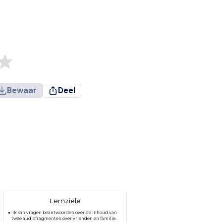
Bewaar
Deel
Lernziele
Ik kan vragen beantwoorden over de inhoud van
twee audiofragmenten over vrienden en familie.