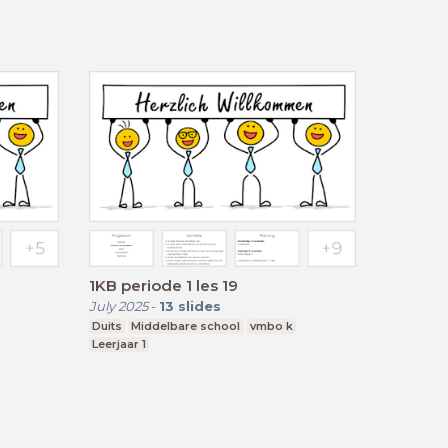
1KB periode 1 les 19
July 2025
-
13
slides
Duits
Middelbare school
vmbo k
Leerjaar 1