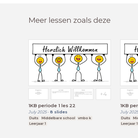
Meer lessen zoals deze
1KB periode 1 les 22
1KB per
July 2025
-
8
slides
July 202
Duits
Middelbare school
vmbo k
Duits
Mi
Leerjaar 1
Leerjaar 1