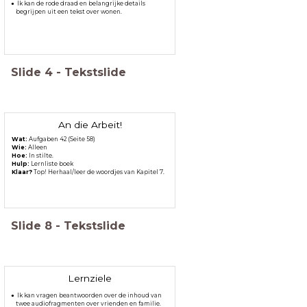
Ik kan de rode draad en belangrijke details
begrijpen uit een tekst over wonen.
Slide
4
-
Tekstslide
An die Arbeit!
Wat:
Aufgaben 42 (Seite 58)
Wie:
Alleen
Hoe:
In stilte.
Hulp:
Lernliste boek
Klaar?
Top! Herhaal/leer de woordjes van Kapitel 7.
Slide
8
-
Tekstslide
Lernziele
Ik kan vragen beantwoorden over de inhoud van
twee audiofragmenten over vrienden en familie.