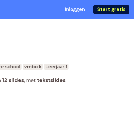
Inloggen
Start gratis
e school
vmbo k
Leerjaar 1
n
12 slides
,
met
tekstslides
.