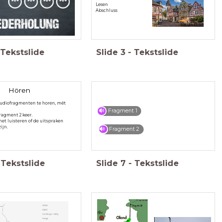
Lesen
Abschluss
Tekstslide
Slide
3
-
Tekstslide
Hören
 audiofragmenten te horen, mét
Fragment 1
fragment 2 keer.
het luisteren of de uitspraken
ijn.
Fragment 2
Tekstslide
Slide
7
-
Tekstslide