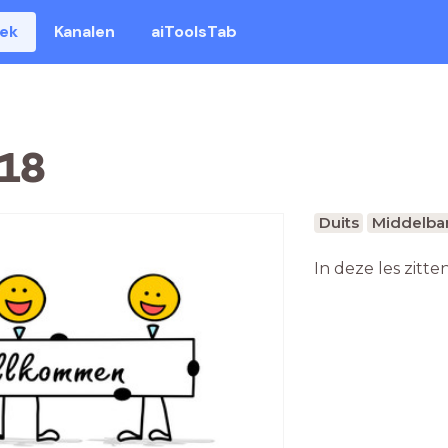
eek
Kanalen
aiToolsTab
 18
Duits
Middelbar
In deze les zitte