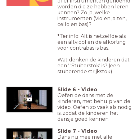
of er instrumenten genoemd
worden die ze hebben leren
kennen? Zo ja, welke
instrumenten (Violen, alten,
cello en bas)?
*Ter info: Alt is hetzelfde als
een altviool en de afkorting
voor contrabas is bas.
Wat denken de kinderen dat
een ' 'Stuiterstok' is? (een
stuiterende strijkstok)
Slide
6
-
Video
Oefen de dans met de
kinderen, met behulp van de
video. Oefen zo vaak als nodig
is, zodat de kinderen het
dansje goed kennen.
Slide
7
-
Video
Dans nu mee met alle