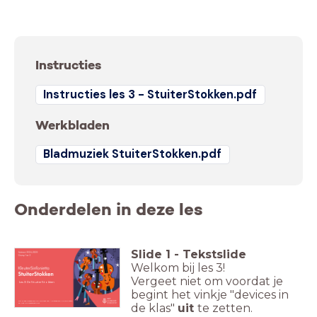
Instructies
Instructies les 3 - StuiterStokken.pdf
Werkbladen
Bladmuziek StuiterStokken.pdf
Onderdelen in deze les
Slide
1
-
Tekstslide
Welkom bij les 3!
Vergeet niet om voordat je
Les 3: De StuiterStokken
begint het vinkje "devices in
Dit is een gezamenlijk project van Amsterdam Sinfonietta
de klas"
uit
te zetten.
en Het Concertgebouw