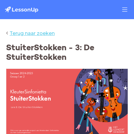
‹
Terug naar zoeken
StuiterStokken - 3: De
StuiterStokken
Les 3: De StuiterStokken
Dit is een gezamenlijk project van Amsterdam Sinfonietta
en Het Concertgebouw