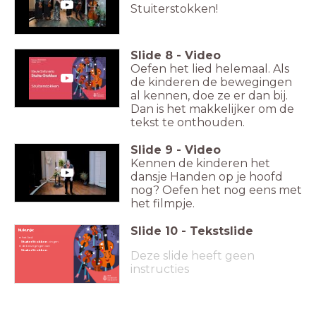
Stuiterstokken!
Slide
8
-
Video
Oefen het lied helemaal. Als
de kinderen de bewegingen
al kennen, doe ze er dan bij.
Dan is het makkelijker om de
tekst te onthouden.
Slide
9
-
Video
Kennen de kinderen het
dansje Handen op je hoofd
nog? Oefen het nog eens met
het filmpje.
Slide
10
-
Tekstslide
Nu kun je:
het lied
StuiterStokken
zingen
de bewegingen van
StuiterStokken
Deze slide heeft geen
instructies