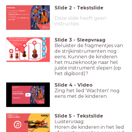
Slide
2
-
Tekstslide
In deze les:
herhaal je het lied
Wachten
leer je het lied
StuiterStokken
te zingen met
Deze slide heeft geen
bewegingen
herhaal je het dansje
Handen op
Les 2: Wachten
je hoofd
instructies
Dit is een gezamenlijk project van Amsterdam Sinfonietta
en Het Concertgebouw
Slide
3
-
Sleepvraag
Weet je nog? Welk geluid
hoort bij
welk instrument?
Sleep de
Beluister de fragmentjes van
muzieknootjes
naar het juiste plaatje.
de strijkinstrumenten nog
eens. Kunnen de kinderen
Vioo
Altviool
Cello
Contrabas
l
het muzieknootje naar het
juiste instrument slepen (op
het digibord)?
Slide
4
-
Video
Zing het lied 'Wachten' nog
eens met de kinderen.
Slide
5
-
Tekstslide
Luister
het lied:
Wat is dit?
StuiterStokken
Luistervraag:
Wat zijn dit?
Horen de kinderen in het lied
Waar is dit voor?