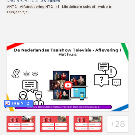
November 2024
-
35
slides
ANT2
Alfabetisering NT2
+1
Middelbare school
vmbo b
Leerjaar 2,3
TaalNT2