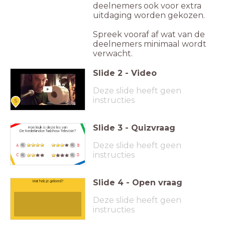
deelnemers ook voor extra
uitdaging worden gekozen.
Spreek vooraf af wat van de
deelnemers minimaal wordt
verwacht.
Slide
2
-
Video
Deze slide heeft geen
instructies
5
Slide
3
-
Quizvraag
Hoe leuk is deze les van
De Nederlandse Taalshow Televisie?
Deze slide heeft geen
A
B
instructies
C
D
Slide
4
-
Open vraag
Wat heb je geleerd?
Deze slide heeft geen
instructies