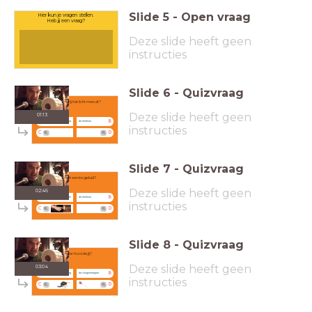
Slide
5
-
Open vraag
Hier kun je vragen stellen.
Heb jij een vraag?
Deze slide heeft geen
instructies
Slide
6
-
Quizvraag
Waar doet hij het licht mee uit?
Deze slide heeft geen
01:13
A
B
de laptop
de telefoon
instructies
C
D
Slide
7
-
Quizvraag
Wat is het eerste geluid?
Deze slide heeft geen
02:46
A
B
de deurbel
de telefoon
instructies
C
D
Slide
8
-
Quizvraag
Welk dier hoorde jij?
Deze slide heeft geen
03:04
A
B
de vlieg
de vliegenmepper
instructies
C
D