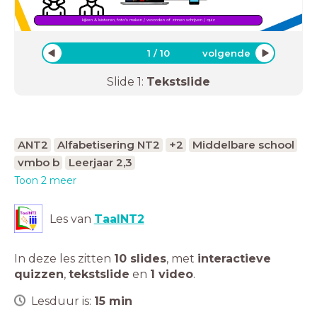
kijken & luisteren, foto's maken / woorden of zinnen schrijven / quiz
1
/
10
volgende
Slide
1
:
Tekstslide
ANT2
Alfabetisering NT2
+2
Middelbare school
vmbo b
Leerjaar 2,3
Toon 2 meer
Les van
TaalNT2
In deze les zitten
10 slides
,
met
interactieve
quizzen
,
tekstslide
en
1 video
.
Lesduur is:
15
min