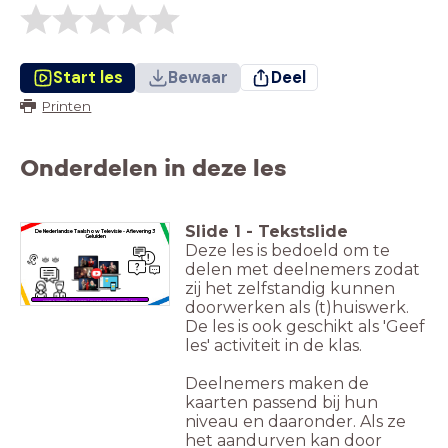
Start les
Bewaar
Deel
Printen
Onderdelen in deze les
Slide
1
-
Tekstslide
De Nederlandse Taalshow Televisie -
Aflevering 3
Geluiden
Deze les is bedoeld om te
delen met deelnemers zodat
zij het zelfstandig kunnen
doorwerken als (t)huiswerk.
kijken & luisteren, foto's maken / woorden of zinnen schrijven / quiz
De les is ook geschikt als 'Geef
les' activiteit in de klas.
Deelnemers maken de
kaarten passend bij hun
niveau en daaronder. Als ze
het aandurven kan door