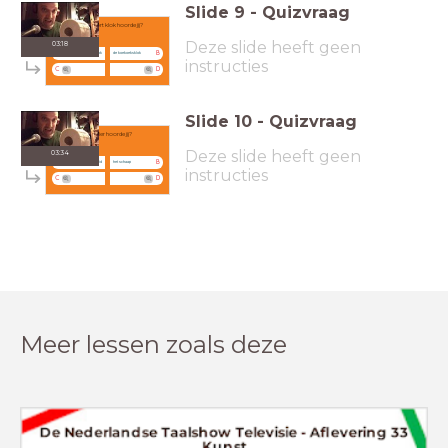
Slide
9
-
Quizvraag
Welke soort klok hoorde jij?
Deze slide heeft geen
03:18
A
B
de kerkklok
de koekoeksklok
instructies
C
D
Slide
10
-
Quizvraag
Welk dier hoorde jij?
Deze slide heeft geen
03:34
A
B
Ingrid
het schaap
instructies
C
D
Meer lessen zoals deze