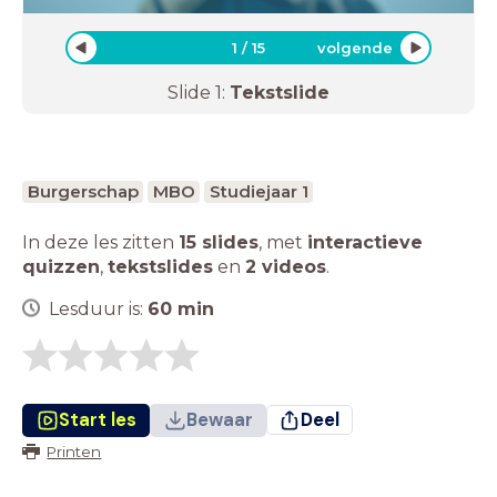
1
/
15
volgende
Slide
1
:
Tekstslide
Burgerschap
MBO
Studiejaar 1
In deze les zitten
15 slides
,
met
interactieve
quizzen
,
tekstslides
en
2 videos
.
Lesduur is:
60
min
Start les
Bewaar
Deel
Printen