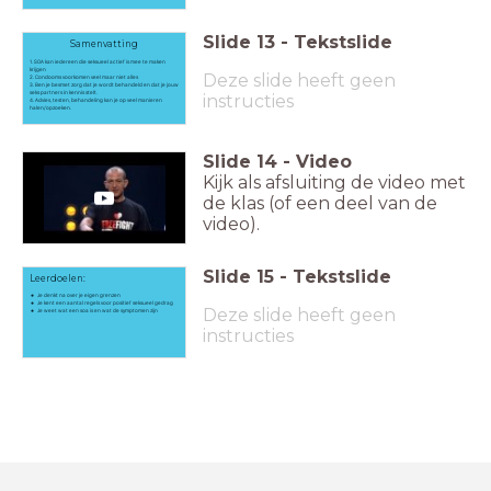
Slide
13
-
Tekstslide
Samenvatting
1. SOA kan iedereen die seksueel actief is mee te maken
krijgen
Deze slide heeft geen
2. Condooms voorkomen veel maar niet alles
3. Ben je besmet zorg dat je wordt behandeld en dat je jouw
seks partners in kennis stelt.
instructies
4. Advies, testen, behandeling kan je op veel manieren
halen/opzoeken.
Slide
14
-
Video
Kijk als afsluiting de video met
de klas (of een deel van de
video).
Slide
15
-
Tekstslide
Leerdoelen:
Je denkt na over je eigen grenzen
Je kent een aantal regels voor positief seksueel gedrag
Deze slide heeft geen
Je weet wat een soa is en wat de symptomen zijn
instructies