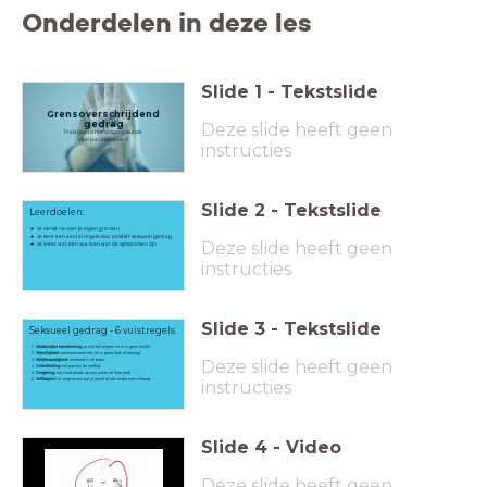
Onderdelen in deze les
Slide
1
-
Tekstslide
Grensoverschrijdend
gedrag
Deze slide heeft geen
Praktijkgerichte omgangskunde
Leerjaar 1 periode 4
instructies
Slide
2
-
Tekstslide
Leerdoelen:
Je denkt na over je eigen grenzen
Je kent een aantal regels voor positief seksueel gedrag
Deze slide heeft geen
Je weet wat een soa is en wat de symptomen zijn
instructies
Slide
3
-
Tekstslide
Seksueel gedrag - 6 vuistregels
Wederzijdse toestemming:
je wilt het allebei en er is geen twijfel.
Vrijwilligheid:
niemand moet iets (er is geen druk of dwang)
Deze slide heeft geen
Gelijkwaardigheid:
niemand is de baas.
Ontwikkeling:
het past bij de leeftijd.
Omgeving:
het vindt plaats op een juiste en fijne plek.
Zelfrespect:
je zorgt ervoor dat je jezelf of een ander niet schaadt.
instructies
Slide
4
-
Video
Deze slide heeft geen