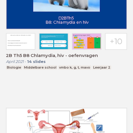
2B Th5 B8 Chlamydia, hiv - oefenvragen
April 2021
-
14
slides
Biologie
Middelbare school
vmbo k, g, t, mavo
Leerjaar 2