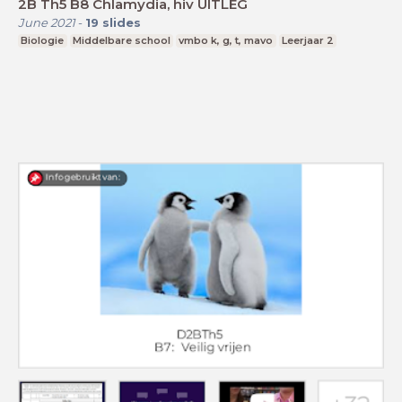
2B Th5 B8 Chlamydia, hiv UITLEG
June 2021
-
19
slides
Biologie
Middelbare school
vmbo k, g, t, mavo
Leerjaar 2