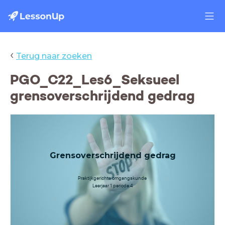
‹
Terug naar zoeken
PGO_C22_Les6_Seksueel
grensoverschrijdend gedrag
Grensoverschrijdend gedrag
Praktijkgerichte omgangskunde
Leerjaar 1 periode 4