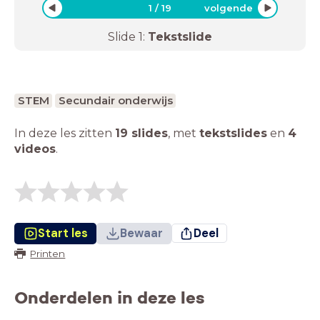
1
/
19
volgende
Slide
1
:
Tekstslide
STEM
Secundair onderwijs
In deze les zitten
19 slides
,
met
tekstslides
en
4
videos
.
Start les
Bewaar
Deel
Printen
Onderdelen in deze les