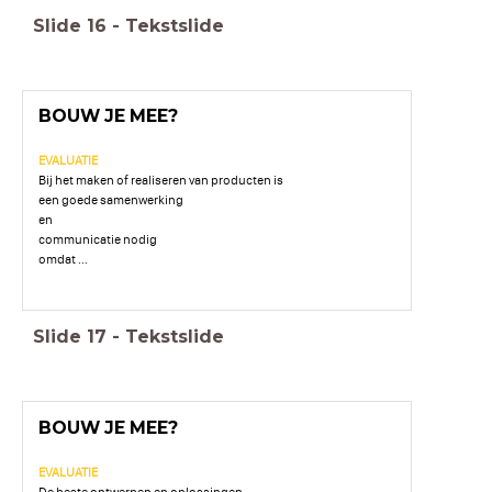
Slide
16
-
Tekstslide
BOUW JE MEE?
EVALUATIE
Bij het maken of realiseren van producten is
een goede samenwerking
en
communicatie nodig
omdat ...
Slide
17
-
Tekstslide
BOUW JE MEE?
EVALUATIE
De beste ontwerpen en oplossingen