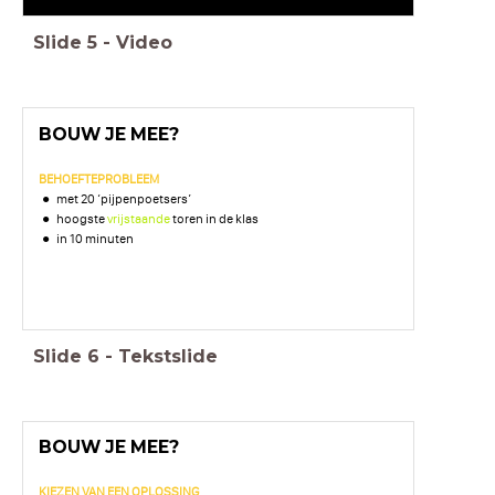
Slide
5
-
Video
BOUW JE MEE?
BEHOEFTEPROBLEEM
met 20 ‘pijpenpoetsers’
hoogste
vrijstaande
toren in de klas
in 10 minuten
Slide
6
-
Tekstslide
BOUW JE MEE?
KIEZEN VAN EEN OPLOSSING