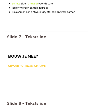
schets
eigen
ontwerp
voor de toren
leg ontwerpen samen in groep
kies samen één ontwerp uit / stel één ontwerp samen
Slide
7
-
Tekstslide
BOUW JE MEE?
UITVOERING + INGEBRUIKNAME
Slide
8
-
Tekstslide