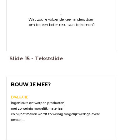
F.
Wat zou je volgende keer anders doen
om tot een beter resultaat te komen?
Slide
15
-
Tekstslide
BOUW JE MEE?
EVALUATIE
Ingenieurs ontwerpen producten
met zo weinig mogelijk materiaal
en bij het maken wordt zo weinig mogelijk werk geleverd
omdat ...