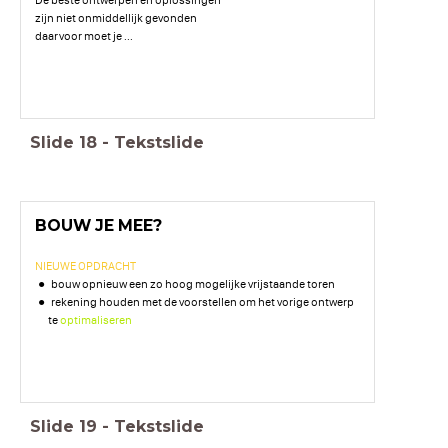
zijn niet onmiddellijk gevonden
daarvoor moet je ...
Slide
18
-
Tekstslide
BOUW JE MEE?
NIEUWE OPDRACHT
bouw opnieuw een zo hoog mogelijke vrijstaande toren
rekening houden met de voorstellen om het vorige ontwerp
te
optimaliseren
Slide
19
-
Tekstslide