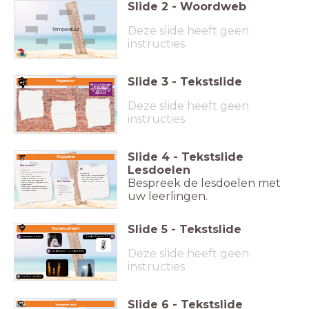
Slide
2
-
Woordweb
Deze slide heeft geen
Temperatuur
instructies
Slide
3
-
Tekstslide
Vragenmuur
Wat zou je willen weten
over
temperatuur
?
Schrijf jouw vragen op
en plak ze op de
vragenmuur!
Deze slide heeft geen
instructies
Slide
4
-
Tekstslide
Dit ga je leren
Lesdoelen
Wereldoriëntatie
Taal
Na deze les:
weet ik dat warmte afkomstig is
Na deze les:
van bronnen.
kan ik een instructieve tekst
weet ik dat temperatuur
schrijven na het bekijken
Bespreek de lesdoelen met
uitgedrukt wordt in Celcius.
van een proefje over het
weet ik dat alle materialen
maken van een luchtballon.
Woordenschat
stollen, smelten, verdampen en
condenseren.
Na deze les:
weet ik dat sommige materialen
begrijp ik de
warmte goed geleiden en andere
belangrijke
juist goed isoleren.
uw leerlingen.
woorden uit de
tekst.
Slide
5
-
Tekstslide
Nog even opfrissen!
warmtebronnen
Graden Celsius (°C)
Deze slide heeft geen
verdampen - condenseren
instructies
stollen - smelten
Slide
6
-
Tekstslide
Verdiepende tekst