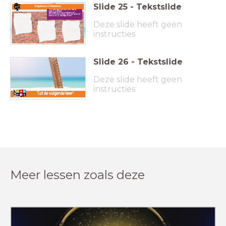
Slide
25
-
Tekstslide
Vragenmuur & Weetmuur
Op welke vragen hebben jullie deze les
antwoord gekregen?
Welke vragen zijn nog onbeantwoord?
Hoe kun je ervoor zorgen dat je toch achter het
antwoord op deze vragen komt?
Deze slide heeft geen
instructies
Slide
26
-
Tekstslide
Deze slide heeft geen
instructies
Tot de volgende keer!
Meer lessen zoals deze