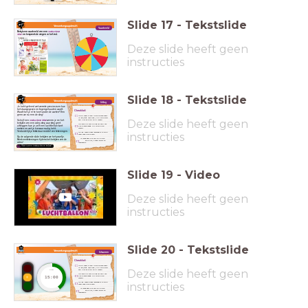
Slide
17
-
Tekstslide
Verwerkingsopdracht
Voorbeeld
Bekijk een voorbeeld van een
instructieve
tekst
en bespreek de vragen in het rad.
Deze slide heeft geen
instructies
Slide
18
-
Tekstslide
Verwerkingsopdracht
Uitleg
Je hebt geleerd wat warmte precies is en hoe
het doorgegeven en tegengehouden wordt.
Checklist
Wordt het je al te heet onder de voeten? Dan
gaan we nu aan de slag!
Mijn tekst is een instructieve tekst.
Ik leg (stap voor stap) uit hoe je zelf
Deze slide heeft geen
een luchtballon kunt maken.
Schrijf een
instructieve tekst
waarin je na het
bekijken van een video stap voor stap gaat
Ik beschrijf wat je nodig hebt om
het proefje goed uit te kunnen
uitleggen hoe je zelf een luchtballon kunt
voeren.
maken en wat je hiervoor nodig hebt.
Verduidelijk je tekst door middel van tekeningen.
Ik heb tekeningen gemaakt die mijn
instructies
tekst verduidelijken
Op de volgende slide bekijken we het proefje.
Ik maak gebruik van de juiste
Maak aantekeningen tijdens het bekijken van de
spelling, hoofdletters en
leestekens.
video!
Wat is een instructieve tekst?
Slide
19
-
Video
Deze slide heeft geen
instructies
Slide
20
-
Tekstslide
Verwerkingsopdracht
Uitvoeren
Checklist
Mijn tekst is een instructieve tekst.
Ik leg (stap voor stap) uit hoe je zelf
Deze slide heeft geen
een luchtballon kunt maken.
timer
Ik beschrijf wat je nodig hebt om
het proefje goed uit te kunnen
15:00
voeren.
Ik heb tekeningen gemaakt die mijn
instructies
tekst verduidelijken
Ik maak gebruik van de juiste
spelling, hoofdletters en
leestekens.