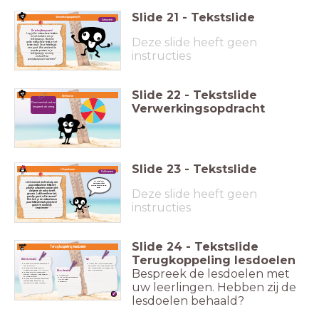
Slide
21
-
Tekstslide
Verwerkingsopdracht
Evalueren
De schrijfkampioen!
Leg jullie instructieve teksten
in het midden van je
Deze slide heeft geen
tafelgroepje. Bedenk
welke instructieve tekst je het
beste vindt. Deze tekst krijgt
een punt. Wie verdient de
instructies
meeste punten in je
tafelgroepje en mag
zichzelf
de
schrijfkampioen
noemen?
Slide
22
-
Tekstslide
Reflectie
Draai aan het rad en
Verwerkingsopdracht
bespreek de vraag.
Slide
23
-
Tekstslide
Uitproberen
Publiceren
Of hang jouw
Laat iemand met behulp van
instructieve tekst
jouw instructieve tekst het
op in de klas of op de
proefje uitvoeren zonder dat
gang!
Deze slide heeft geen
diegene de video heeft
gezien. Lukt hem/haar het
proefje goed uit te voeren?
Dan heb je de instructies in
instructies
jouw tekst waarschijnlijk heel
goed en duidelijk
beschreven!
Slide
24
-
Tekstslide
Terugkoppeling lesdoelen
Terugkoppeling lesdoelen
Wereldoriëntatie
Taal
Ik weet dat warmte afkomstig is
Ik kan een instructieve tekst
van bronnen.
schrijven na het bekijken van
Ik weet dat temperatuur
een proefje over het maken van
Bespreek de lesdoelen met
uitgedrukt wordt in Celcius.
een luchtballon.
Woordenschat
Ik weet dat alle materialen
stollen, smelten, verdampen
Ik weet wat
en condenseren.
de belangrijke woorden
Ik weet dat sommige materialen
uit de tekst
warmte goed geleiden en
betekenen.
uw leerlingen. Hebben zij de
andere juist goed isoleren.
lesdoelen behaald?