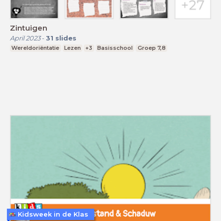
Zintuigen
April 2023
-
31
slides
Wereldoriëntatie
Lezen
+3
Basisschool
Groep 7,8
Kidsweek in de Klas