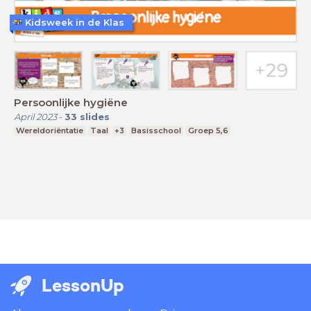
Kidsweek in de Klas
Persoonlijke hygiëne
April 2023
-
33
slides
Wereldoriëntatie
Taal
+3
Basisschool
Groep 5,6
LessonUp