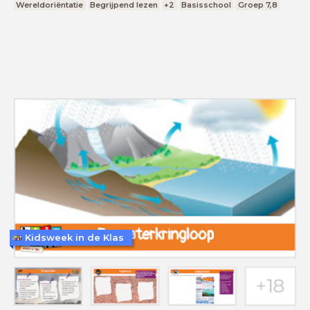
Wereldoriëntatie
Begrijpend lezen
+2
Basisschool
Groep 7,8
Kidsweek in de Klas