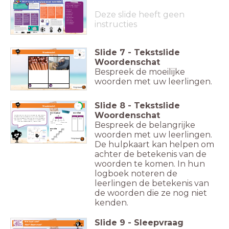
Arceer de woorden die je
nog niet goed begrijpt.
Arceer in ieder geval:
geleiden
Deze slide heeft geen
isoleren
moleculen
stroming
straling
absorberen
vacuüm
instructies
oppervlak
teruggekaatst
thermoskan
Slide
7
-
Tekstslide
Woordenschat
Woordenschat
Bespreek de moeilijke
woorden met uw leerlingen.
Hulpkaart
Slide
8
-
Tekstslide
timer
Woordenschat
5:00
Woordenschat
woordparapl
woordkast
u
Ga met behulp van de hulpkaart op zoek naar de
betekenis van de woorden die jij hebt gearceerd.
klein
groot
Wist je de betekenis nog niet? Schrijf de betekenis
eten
muis
olifant
voor jezelf op. Horen er woorden bij elkaar? Maak
dan een woordparaplu, -kast of -trap.
Bespreek de belangrijke
het
het diner
ontbijt
de lunch
woordtra
p
woorden met uw leerlingen.
Hulpkaart
De hulpkaart kan helpen om
achter de betekenis van de
woorden te komen. In hun
logboek noteren de
leerlingen de betekenis van
de woorden die ze nog niet
kenden.
Slide
9
-
Sleepvraag
Heb jij het
Wat hoort waar?
goed
begrepen?
Klaar? Slepen maar!
Test je kennis!