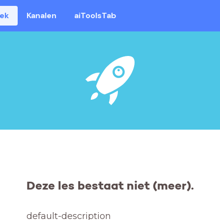
eek
Kanalen
aiToolsTab
Deze les bestaat niet (meer).
default-description