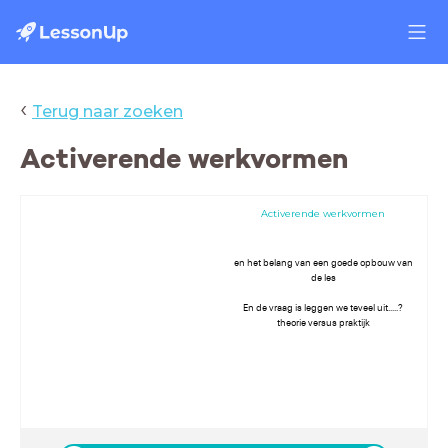
‹
Terug naar zoeken
Activerende werkvormen
Activerende werkvormen
en het belang van een goede opbouw van
de les
En de vraag is leggen we teveel uit.....?
theorie versus praktijk