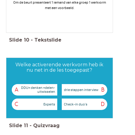
Om de beurt presenteert 1 iemand van elke groep 1 werkvorm
met een voorbeeld.
Slide
10
-
Tekstslide
Welke activerende werkvorm heb ik
nu net in de les toegepast?
DDU= denken =delen-
A
B
drie stappen interview
uitwisselen
C
D
Experts
Check-in duo's
Slide
11
-
Quizvraag