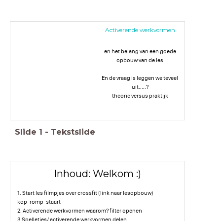
Activerende werkvormen
en het belang van een goede
opbouw van de les
En de vraag is leggen we teveel
uit.....?
theorie versus praktijk
Slide
1
-
Tekstslide
Inhoud: Welkom :)
1. Start les filmpjes over crossfit (link naar lesopbouw)
kop-romp-staart
2. Activerende werkvormen waarom? filter openen
3 Spelletjes/ activerende werkvormen delen