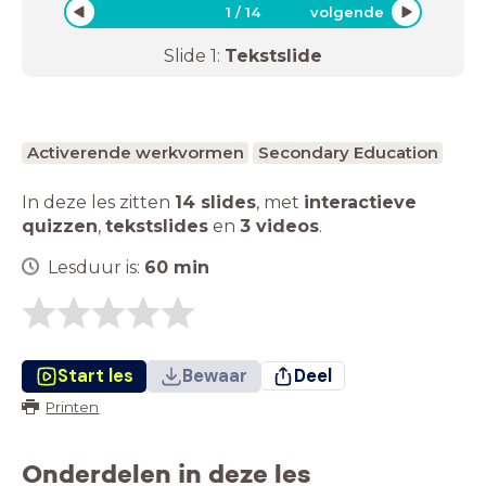
1
/
14
volgende
Slide
1
:
Tekstslide
Activerende werkvormen
Secondary Education
In deze les zitten
14 slides
,
met
interactieve
quizzen
,
tekstslides
en
3 videos
.
Lesduur is:
60
min
Start les
Bewaar
Deel
Printen
Onderdelen in deze les