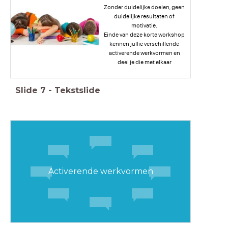
Zonder duidelijke doelen, geen
duidelijke resultaten of
motivatie.
Einde van deze korte workshop
kennen jullie verschillende
activerende werkvormen en
deel je die met elkaar
Slide
7
-
Tekstslide
Activerende werkvormen