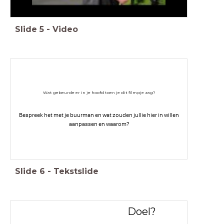
Slide
5
-
Video
Wat gebeurde er in je hoofd toen je dit filmpje zag?
Bespreek het met je buurman en wat zouden jullie hier in willen
aanpassen en waarom?
Slide
6
-
Tekstslide
Doel?