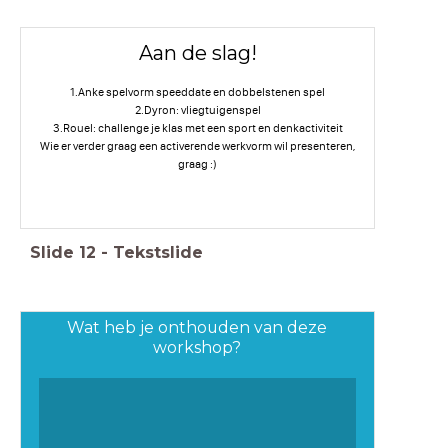
Aan de slag!
1.Anke spelvorm speeddate en dobbelstenen spel
2.Dyron: vliegtuigenspel
3.Rouel: challenge je klas met een sport en denkactiviteit
Wie er verder graag een activerende werkvorm wil presenteren,
graag :)
Slide
12
-
Tekstslide
Wat heb je onthouden van deze
workshop?