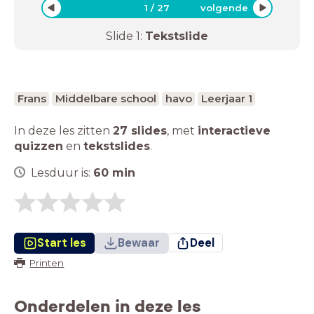
1
/
27
volgende
Slide
1
:
Tekstslide
Frans
Middelbare school
havo
Leerjaar 1
In deze les zitten
27 slides
,
met
interactieve
quizzen
en
tekstslides
.
Lesduur is:
60
min
Start les
Bewaar
Deel
Printen
Onderdelen in deze les