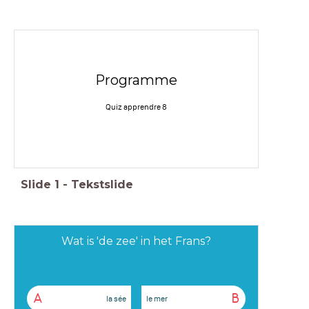
Programme
Quiz apprendre 8
Slide
1
-
Tekstslide
Wat is 'de zee' in het Frans?
A
B
la sée
le mer