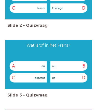
C
D
la mer
le village
Slide
2
-
Quizvraag
Wat is 'of' in het Frans?
A
B
ou
où
C
D
content
de
Slide
3
-
Quizvraag