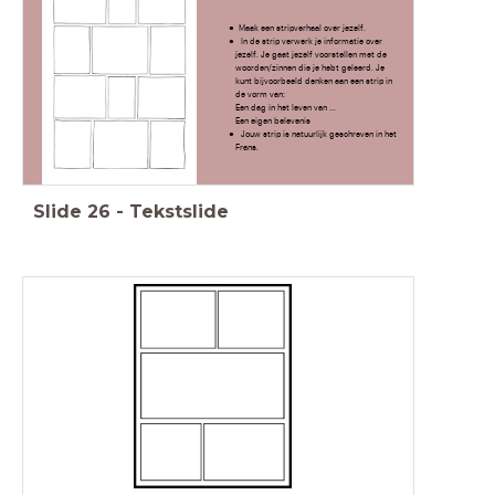
Maak een stripverhaal over jezelf.
In de strip verwerk je informatie over
jezelf. Je gaat jezelf voorstellen met de
woorden/zinnen die je hebt geleerd. Je
kunt bijvoorbeeld denken aan een strip in
de vorm van:
Een dag in het leven van ...
Een eigen belevenis
Jouw strip is natuurlijk geschreven in het
Frans.
Slide
26
-
Tekstslide