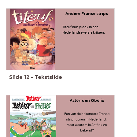
Andere Franse strips
Titeuf kun je ook in een
Nederlandse versie krijgen.
Slide
12
-
Tekstslide
Astérix en Obélix
Een van de bekendste Franse
stripfiguren in Nederland.
Maar waarom is Astérix zo
bekend?