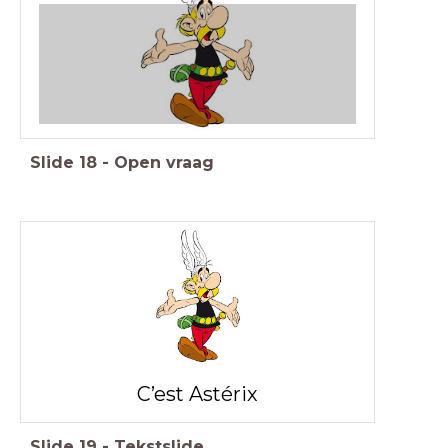
Slide
18
-
Open vraag
C’est Astérix
Slide
19
-
Tekstslide