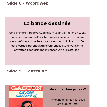
Slide
8
-
Woordweb
La bande dessinée
Veel bekende stripboeken, zoals Astérix, Tintin (Kuifje) en Lucky
Luke, zijn oorspronkelijk in het Frans verschenen. ‘La bande
dessinée’ (het stripverhaal) is echt een begrip in Frankrijk. De
strip wordt er beschouwd als een serieuze kunstvorm en is
ontzettend populair onder mensen van alle leeftijden.
Slide
9
-
Tekstslide
Misschien ken je deze?
In het Nederlands heet deze
strip Guust Flater