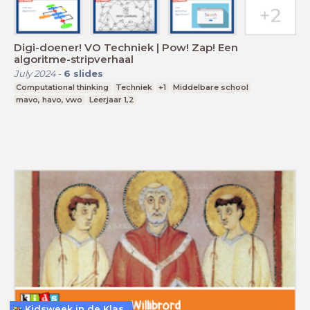
Digi-doener! VO Techniek | Pow! Zap! Een
algoritme-stripverhaal
July 2024
-
6
slides
Computational thinking
Techniek
+1
Middelbare school
mavo, havo, vwo
Leerjaar 1,2
Kidsweek in de Klas