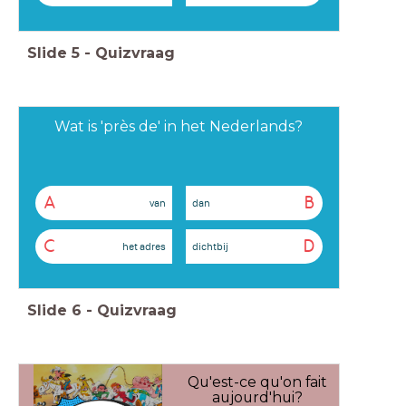
Slide
5
-
Quizvraag
Wat is 'près de' in het Nederlands?
A
B
van
dan
C
D
het adres
dichtbij
Slide
6
-
Quizvraag
Qu'est-ce qu'on fait
aujourd'hui?