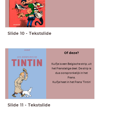
Slide
10
-
Tekstslide
Of deze?
Kuifje is een Belgische strip, uit
het Franstalige deel. De strip is
dus oorspronkelijk in het
Frans.
Kuifje heet in het Frans 'Tintin'
Slide
11
-
Tekstslide