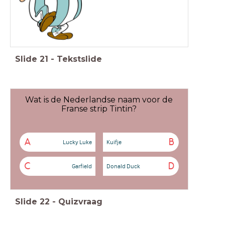
Slide
21
-
Tekstslide
Wat is de Nederlandse naam voor de
Franse strip Tintin?
A
B
Lucky Luke
Kuifje
C
D
Garfield
Donald Duck
Slide
22
-
Quizvraag