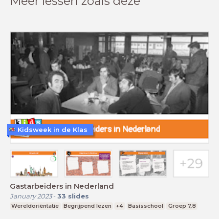
Meer lessen zoals deze
Kidsweek in de Klas
Gastarbeiders in Nederland
January 2023
-
33
slides
Wereldoriëntatie
Begrijpend lezen
+4
Basisschool
Groep 7,8