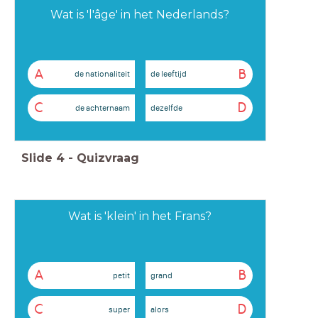
Wat is 'l'âge' in het Nederlands?
A
B
de nationaliteit
de leeftijd
C
D
de achternaam
dezelfde
Slide
4
-
Quizvraag
Wat is 'klein' in het Frans?
A
B
petit
grand
C
D
super
alors