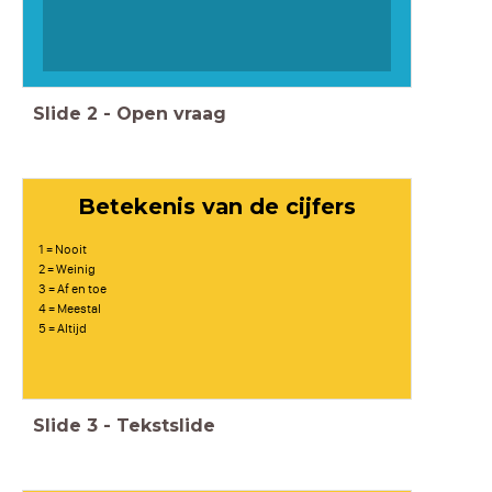
Slide
2
-
Open vraag
Betekenis van de cijfers
1 = Nooit
2 = Weinig
3 = Af en toe
4 = Meestal
5 = Altijd
Slide
3
-
Tekstslide