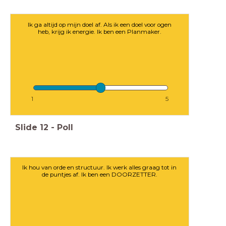
Ik ga altijd op mijn doel af. Als ik een doel voor ogen
heb, krijg ik energie. Ik ben een Planmaker.
1
5
Slide
12
-
Poll
Ik hou van orde en structuur. Ik werk alles graag tot in
de puntjes af. Ik ben een DOORZETTER.