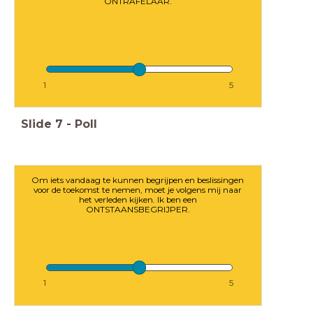
ONTRAFELAAR.
1
5
Slide
7
-
Poll
Om iets vandaag te kunnen begrijpen en beslissingen
voor de toekomst te nemen, moet je volgens mij naar
het verleden kijken. Ik ben een
ONTSTAANSBEGRIJPER.
1
5