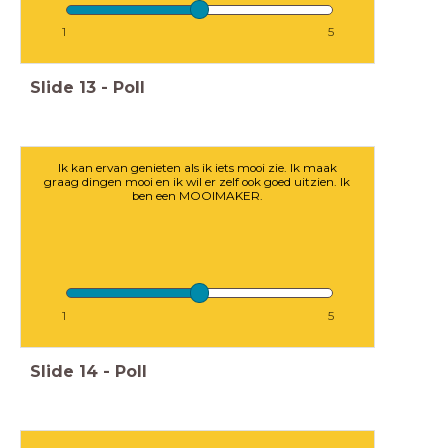
1
5
Slide
13
-
Poll
Ik kan ervan genieten als ik iets mooi zie. Ik maak
graag dingen mooi en ik wil er zelf ook goed uitzien. Ik
ben een MOOIMAKER.
1
5
Slide
14
-
Poll