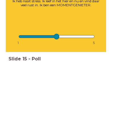
Ik heb nooit stress. Ik leef in het hier en nu en vind daar
veel rust in. Ik ben een MOMENTGENIETER.
1
5
Slide
15
-
Poll