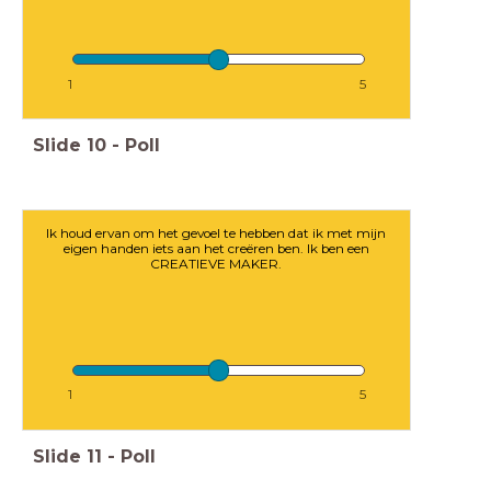
1
5
Slide
10
-
Poll
Ik houd ervan om het gevoel te hebben dat ik met mijn
eigen handen iets aan het creëren ben. Ik ben een
CREATIEVE MAKER.
1
5
Slide
11
-
Poll