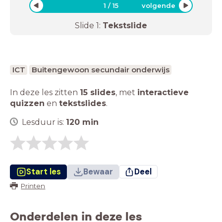
1
/
15
volgende
Slide
1
:
Tekstslide
ICT
Buitengewoon secundair onderwijs
In deze les zitten
15 slides
,
met
interactieve
quizzen
en
tekstslides
.
Lesduur is:
120
min
Start les
Bewaar
Deel
Printen
Onderdelen in deze les