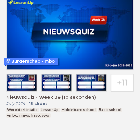
Burgerschap - mbo
Nieuwsquiz - Week 38 (10 seconden)
July 2024
-
15
slides
Wereldoriëntatie
LessonUp
Middelbare school
Basisschool
vmbo, mavo, havo, vwo