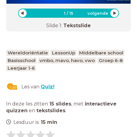
1
/
15
volgende
Slide
1
:
Tekstslide
Wereldoriëntatie
LessonUp
Middelbare school
Basisschool
vmbo, mavo, havo, vwo
Groep 6-8
Leerjaar 1-6
Les van
Quiz!
In deze les zitten
15 slides
,
met
interactieve
quizzen
en
tekstslides
.
Lesduur is:
15
min