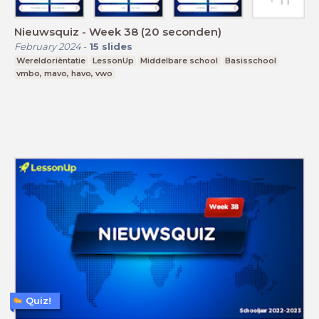
Nieuwsquiz - Week 38 (20 seconden)
February 2024
-
15
slides
Wereldoriëntatie
LessonUp
Middelbare school
Basisschool
vmbo, mavo, havo, vwo
Quiz!