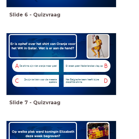
Slide
6
-
Quizvraag
Er is ophef over het shirt van Oranje voor
het WK in Qatar.
Wat is er aan de hand?
A
B
De shirts zijn niet oranje maar geel
Er staat geen Nederlandse vlag op
C
D
Ze zijn te klein voor de meeste
Het Belgische team heeft bijna
spelers
dezelfde shirts
Slide
7
-
Quizvraag
Op welke plek werd koningin Elizabeth
deze week begraven?