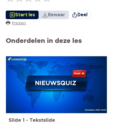
Start les
Bewaar
Deel
Printen
Onderdelen in deze les
Week 38
NIEUWSQUIZ
Schooljaar 2022-2023
Slide
1
-
Tekstslide