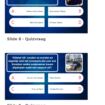
A
B
Westminster Abbey
Buckingham Palace
C
D
Balmoral Castle
Windsor Castle
Slide
8
-
Quizvraag
'Gillend rijk' zouden ze worden en
eigenlijk wist het ministerie dat ook wel.
Rondom welke ondernemer kwam
afgelopen week een rapport uit?
A
B
Sywert van Lienden
Pieter Schoen
C
D
Frits van Eerd
Michael Perridon