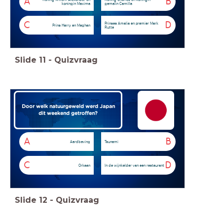
A
B
koningin Maxima
gemalin Camilla
C
D
Prinses Amalia en premier Mark
Prins Harry en Meghan
Rutte
Slide
11
-
Quizvraag
Door welk natuurgeweld werd Japan
dit weekend getroffen?
A
B
Aardbeving
Tsunami
C
D
Orkaan
In de wijnkelder van een restaurant
Slide
12
-
Quizvraag