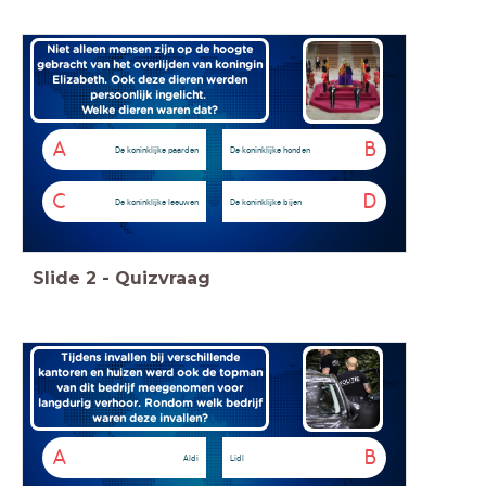
Niet alleen mensen zijn op de hoogte
gebracht van het overlijden van koningin
Elizabeth. Ook deze dieren werden
persoonlijk ingelicht.
Welke dieren waren dat?
A
B
De koninklijke paarden
De koninklijke honden
C
D
De koninklijke leeuwen
De koninklijke bijen
Slide
2
-
Quizvraag
Tijdens invallen bij verschillende
kantoren en huizen werd ook de topman
van dit bedrijf meegenomen voor
langdurig verhoor. Rondom welk bedrijf
waren deze invallen?
A
B
Aldi
Lidl