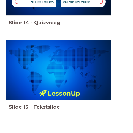
C
D
Hoe breek ik mijn arm?
Waar moet ik mij melden?
Slide
14
-
Quizvraag
Slide
15
-
Tekstslide