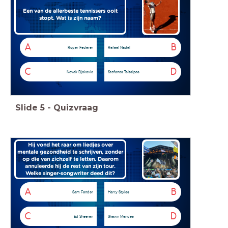
Een van de allerbeste tennissers ooit
stopt. Wat is zijn naam?
A
B
Roger Federer
Rafael Nadal
C
D
Novak Djokovic
Stefanos Tsitsipas
Slide
5
-
Quizvraag
Hij vond het raar om liedjes over
mentale gezondheid te schrijven, zonder
op die van zichzelf te letten. Daarom
annuleerde hij de rest van zijn tour.
Welke singer-songwriter deed dit?
A
B
Sam Fender
Harry Styles
C
D
Ed Sheeran
Shawn Mendes