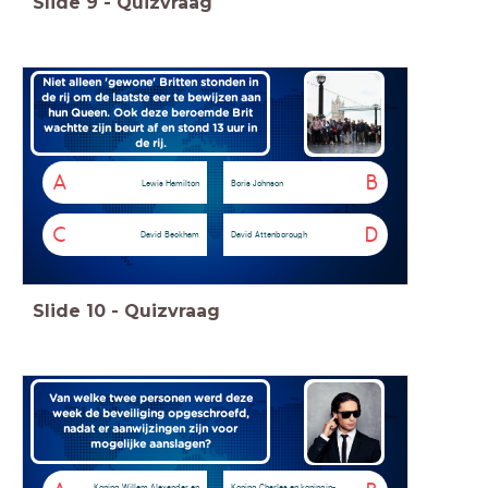
Slide
9
-
Quizvraag
Niet alleen 'gewone' Britten stonden in
de rij om de laatste eer te bewijzen aan
hun Queen. Ook deze beroemde Brit
wachtte zijn beurt af en
stond 13 uur in
de rij.
A
B
Lewis Hamilton
Boris Johnson
C
D
David Beckham
David Attenborough
Slide
10
-
Quizvraag
Van welke twee personen werd deze
week de beveiliging opgeschroefd,
nadat er aanwijzingen zijn voor
mogelijke aanslagen?
Koning Willem Alexander en
Koning Charles en koningin-