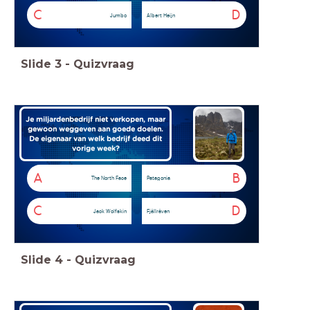
C
D
Jumbo
Albert Heijn
Slide
3
-
Quizvraag
Je miljardenbedrijf niet verkopen, maar
gewoon weggeven aan goede doelen.
De eigenaar van welk bedrijf deed dit
vorige week?
A
B
The North Face
Patagonia
C
D
Jack Wolfskin
Fjällräven
Slide
4
-
Quizvraag