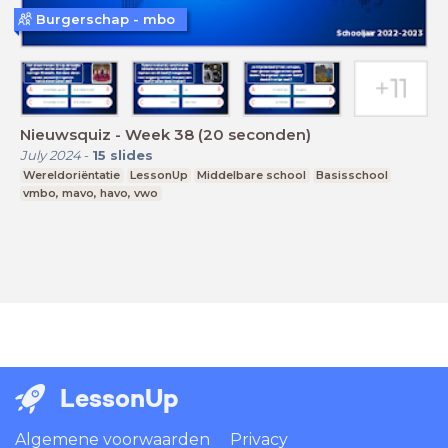
Burgerschap - mbo
Nieuwsquiz - Week 38 (20 seconden)
July 2024
-
15
slides
Wereldoriëntatie
LessonUp
Middelbare school
Basisschool
vmbo, mavo, havo, vwo
LessonUp
Algemene voorwaarden
Privacy