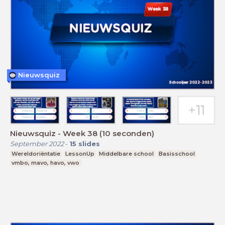
Nieuwsquiz
Nieuwsquiz - Week 38 (10 seconden)
September 2022
-
15
slides
Wereldoriëntatie
LessonUp
Middelbare school
Basisschool
vmbo, mavo, havo, vwo