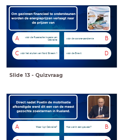
Om gezinnen financieel te ondersteunen
worden de energieprijzen verlaagt naar
de prijzen van
A
B
vóór de Russische invasie van
vóór de corona-pandemie
Oekraïne
C
D
vóór het sluiten van Nord Stream 1
vóór de Brexit
Slide
13
-
Quizvraag
Direct nadat Poetin de mobilisatie
afkondigde werd dit een van de meest
gezochte zoektermen in Rusland.
A
B
Waar ligt Oekraïne?
Hoe werkt een geweer?