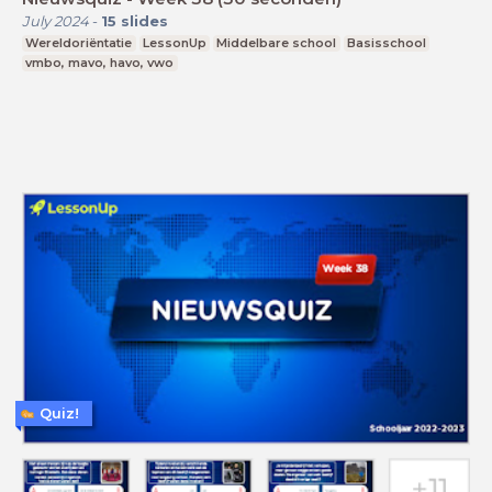
July 2024
-
15
slides
Wereldoriëntatie
LessonUp
Middelbare school
Basisschool
vmbo, mavo, havo, vwo
Quiz!