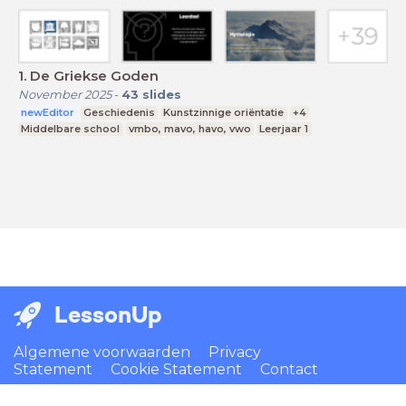
1. De Griekse Goden
November 2025
-
43
slides
newEditor
Geschiedenis
Kunstzinnige oriëntatie
+4
Middelbare school
vmbo, mavo, havo, vwo
Leerjaar 1
LessonUp
Algemene voorwaarden
Privacy
Statement
Cookie Statement
Contact