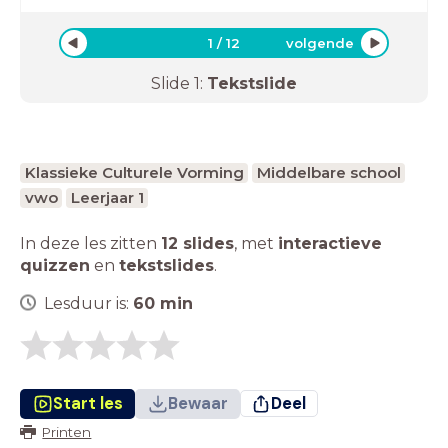
1
/
12
volgende
Slide
1
:
Tekstslide
Klassieke Culturele Vorming
Middelbare school
vwo
Leerjaar 1
In deze les zitten
12 slides
,
met
interactieve
quizzen
en
tekstslides
.
Lesduur is:
60
min
Start les
Bewaar
Deel
Printen