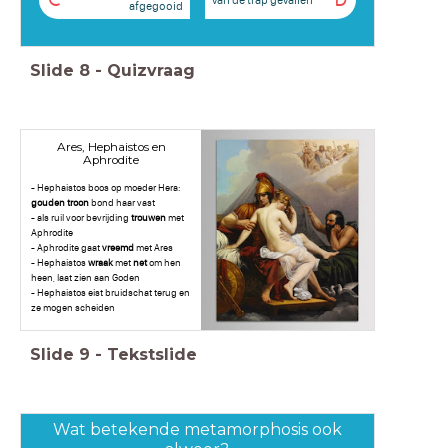
C
D
afgegooid
Slide
8
-
Quizvraag
Ares, Hephaistos en
Aphrodite
- Hephaistos boos op moeder Hera:
gouden
troon
bond haar vast
- als ruil voor bevrijding
trouwen
met
Aphrodite
- Aphrodite gaat
vreemd
met Ares
- Hephaistos
wraak
met
net
om hen
heen, laat zien aan Goden
- Hephaistos eist bruidschat terug en
ze mogen scheiden
Slide
9
-
Tekstslide
Wat betekende metamorphosis ook