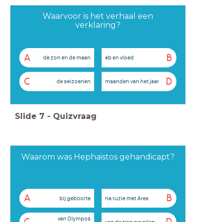
Waarvoor is het verhaal een
verklaring?
A
B
de zon en de maan
eb en vloed
C
D
de seizoenen
maanden van het jaar
Slide
7
-
Quizvraag
Waarom was Hephaistos gehandicapt?
A
B
bij geboorte
na ruzie met Ares
van Olympos
van de trap gevallen