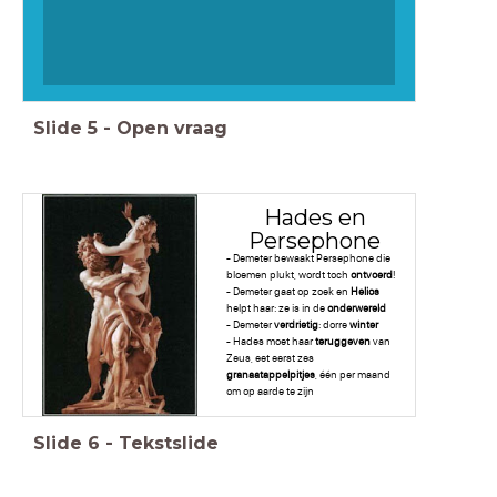
Slide
5
-
Open vraag
Hades en
Persephone
- Demeter bewaakt Persephone die
bloemen plukt, wordt toch
ontvoerd
!
- Demeter gaat op zoek en
Helios
helpt haar: ze is in de
onderwereld
- Demeter
verdrietig
: dorre
winter
- Hades moet haar
teruggeven
van
Zeus, eet eerst zes
granaatappelpitjes
, één per maand
om op aarde te zijn
Slide
6
-
Tekstslide