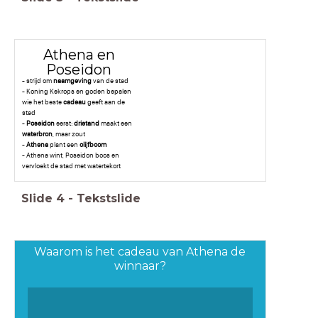
Athena en
Poseidon
- strijd om
naamgeving
van de stad
- Koning Kekrops en goden bepalen
wie het beste
cadeau
geeft aan de
stad
-
Poseidon
eerst:
drietand
maakt een
waterbron
, maar zout
-
Athena
plant een
olijfboom
- Athena wint, Poseidon boos en
vervloekt de stad met watertekort
Slide
4
-
Tekstslide
Waarom is het cadeau van Athena de
winnaar?