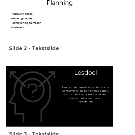
Planning
- huiswerk check
- expert groepjes
- aantekeningen maken
- huiswerk
Slide
2
-
Tekstslide
Lesdoel
Aan het eind van deze les ken je een
aantal verhalen over diverse goden,
zoals Athena en Poseidon. Je kunt
deze verhalen daarna zelf
navertellen.
Slide
3
-
Tekstslide