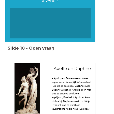
alweer?
Slide
10
-
Open vraag
Apollo en Daphne
- Apollo pest
Eros
en neemt
wraak
:
- gouden en loden
pijl
: liefde en haat
- Apollo op zoek naar
Daphne
, maar
Daphne wil net als Artemis geen man,
dus ze slaat op de
vlucht
- gelijk op, Eros
helpt
Apollo en komt
dichterbij. Daphne smeekt om
hulp
- vader helpt: ze wordt een
laurierboom
, Apollo houdt van haar