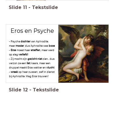
Slide
11
-
Tekstslide
Eros en Psyche
- Psyche
dochter
van Aphrodite,
maar
mooier
, dus Aphrodite was
boos
-
Eros
moest haar
straffen
, maar werd
op slag
verliefd
!
- Zij mocht zijn
gezicht
niet
zien.. dus
verzon ze een
list
: kaars, maar een
druppel maakt Eros wakker en
vlucht
-
wraak
op haar zussen, zelf in dienst
bij Aphrodite. Mag Eros trouwen!
Slide
12
-
Tekstslide