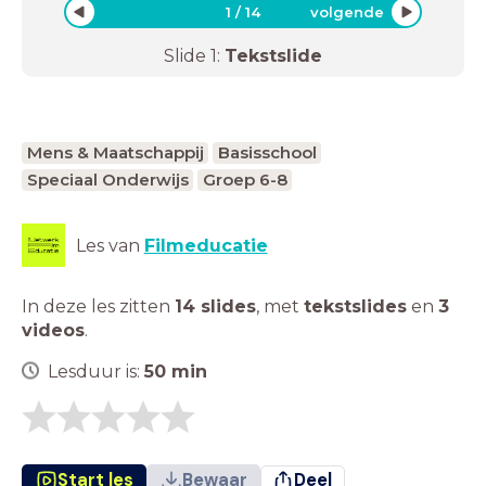
1
/
14
volgende
Slide
1
:
Tekstslide
Mens & Maatschappij
Basisschool
Speciaal Onderwijs
Groep 6-8
Les van
Filmeducatie
In deze les zitten
14 slides
,
met
tekstslides
en
3
videos
.
Lesduur is:
50
min
Start les
Bewaar
Deel