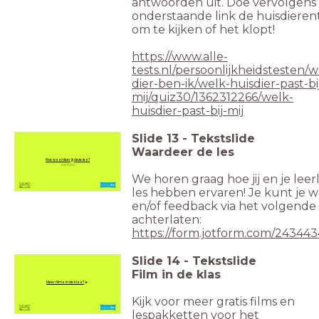
antwoorden uit. Doe vervolgens 
onderstaande link de huisdieren
om te kijken of het klopt!
https://www.alle-
tests.nl/persoonlijkheidstesten/w
dier-ben-ik/welk-huisdier-past-bi
mij/quiz30/1362312266/welk-
huisdier-past-bij-mij
Slide
13
-
Tekstslide
Waardeer de les
Hoe waardeer jij deze les?
☆☆☆☆☆
We horen graag hoe jij en je lee
les hebben ervaren! Je kunt je 
en/of feedback via het volgende
achterlaten:
https://form.jotform.com/24344
Slide
14
-
Tekstslide
Film in de klas
Meer films in de klas?
►
Kijk voor meer gratis films en
lespakketten voor het