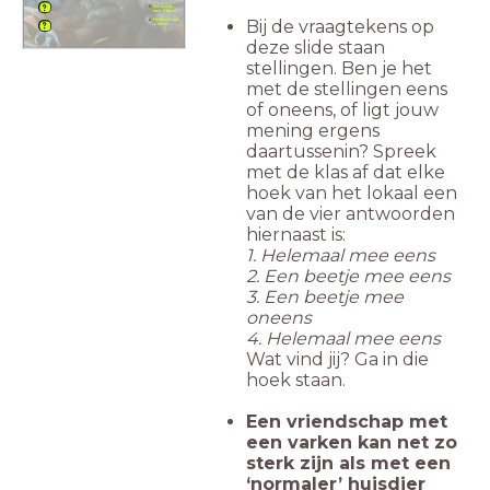
Een beetje
mee oneens
Bij de vraagtekens op
Helemaal mee
oneens
deze slide staan
stellingen. Ben je het
met de stellingen eens
of oneens, of ligt jouw
mening ergens
daartussenin? Spreek
met de klas af dat elke
hoek van het lokaal een
van de vier antwoorden
hiernaast is:
1. Helemaal mee eens
2. Een beetje mee eens
3. Een beetje mee
oneens
4. Helemaal mee eens
Wat vind jij? Ga in die
hoek staan.
Een vriendschap met
een varken kan net zo
sterk zijn als met een
‘normaler’ huisdier