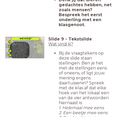
gedachtes hebben, net
zoals mensen?
Bespreek het eerst
onderling met een
klasgenoot.
Slide
9
-
Tekstslide
Wat vind jij?
Wat vind jij?
Helemaal mee
Bij de vraagtekens op deze
eens
slide staan stellingen. Ben je
Een beetje
het met de stellingen eens of
mee eens
oneens, of ligt jouw mening
ergens daartussenin?&nbsp;
Een beetje
mee oneens
<div><br></div><div>Spreek
met de klas af dat elke hoek
Bij de vraagtekens op
Helemaal mee
van het lokaal een van de vier
oneens
antwoorden hiernaast is.
<span style="font-weight:
bold">Wat vind jij? Ga in die
deze slide staan
hoek staan.</span></div>
stellingen. Ben je het
met de stellingen eens
of oneens, of ligt jouw
mening ergens
daartussenin? Spreek
met de klas af dat elke
hoek van het lokaal een
van de vier antwoorden
hiernaast is:
1. Helemaal mee eens
2. Een beetje mee eens