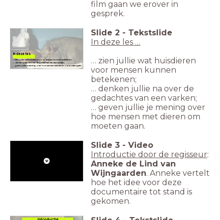
film gaan we erover in
gesprek.
Slide
2
-
Tekstslide
In deze les …
In deze les
… zien jullie wat huisdieren
...
… zien jullie wat huisdieren voor mensen kunnen betekenen;
… denken jullie na over de gedachtes van een varken;
… geven jullie je mening over hoe mensen met dieren om moeten gaan
.
voor mensen kunnen
betekenen;
… denken jullie na over de
gedachtes van een varken;
… geven jullie je mening over
hoe mensen met dieren om
moeten gaan.
Slide
3
-
Video
Introductie door de regisseur
:
Anneke de Lind van
Wijngaarden
. Anneke vertelt
hoe het idee voor deze
documentaire tot stand is
gekomen.
Introductie