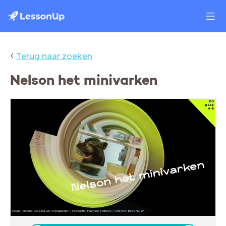
‹
Terug naar zoeken
Nelson het minivarken
PO
groep
6-8
Regie: Anneke De Lind van Wijngaarden / Productie: Hazazah Pictures / Omroep: KRO-NCRV.