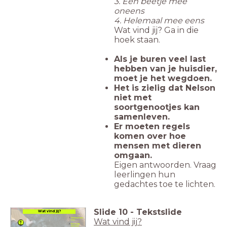
3. Een beetje mee
oneens
4. Helemaal mee eens
Wat vind jij? Ga in die
hoek staan.
Als je buren veel last
hebben van je huisdier,
moet je het wegdoen.
Het is zielig dat Nelson
niet met
soortgenootjes kan
samenleven.
Er moeten regels
komen over hoe
mensen met dieren
omgaan.
Eigen antwoorden. Vraag
leerlingen hun
gedachtes toe te lichten.
Slide
10
-
Tekstslide
Wat vind jij?
Wat vind jij?
Helemaal mee
eens
Een beetje
mee eens