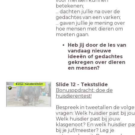
voor mensen kunnen
betekenen;
... dachten jullie na over de
gedachtes van een varken;
... gaven jullie je mening over
hoe mensen met dieren om
moeten gaan.
Heb jij door de les van
vandaag nieuwe
ideeën of gedachtes
gekregen over dieren
en mensen?
Slide
12
-
Tekstslide
Bonus: huisdierentest!
Bonusopdracht: doe de
huisdierentest!
Bespreek in tweetallen de volg
vragen:
Welk huisdier past bij jo
Welk huisdier past bij jouw
klasgenoot? En welk huisdier pa
bij je juf/meester? Leg je