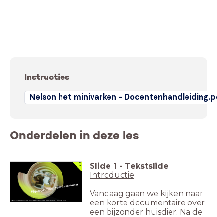
Instructies
Nelson het minivarken - Docentenhandleiding.p
Onderdelen in deze les
Slide
1
-
Tekstslide
PO
groep
6-8
Introductie
Vandaag gaan we kijken naar
een korte documentaire over
Regie: Anneke De Lind van Wijngaarden / Productie: Hazazah Pictures / Omroep: KRO-
NCRV.
een bijzonder huisdier. Na de