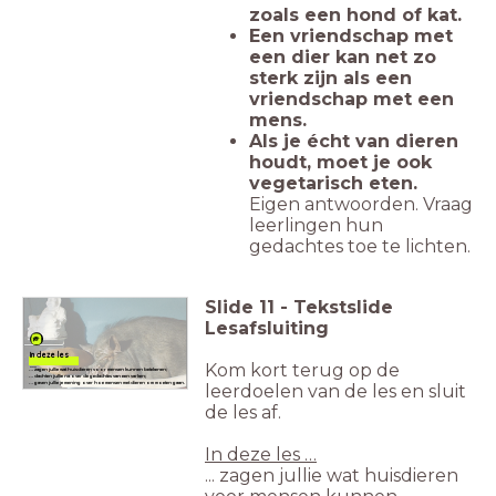
zoals een hond of kat.
Een vriendschap met
een dier kan net zo
sterk zijn als een
vriendschap met een
mens.
Als je écht van dieren
houdt, moet je ook
vegetarisch eten.
Eigen antwoorden. Vraag
leerlingen hun
gedachtes toe te lichten.
Slide
11
-
Tekstslide
Lesafsluiting
In deze les
Kom kort terug op de
...
… zagen jullie wat huisdieren voor mensen kunnen betekenen;
… dachten jullie na over de gedachtes van een varken;
… gaven jullie je mening over hoe mensen met dieren om moeten gaan
.
leerdoelen van de les en sluit
de les af.
In deze les …
... zagen jullie wat huisdieren