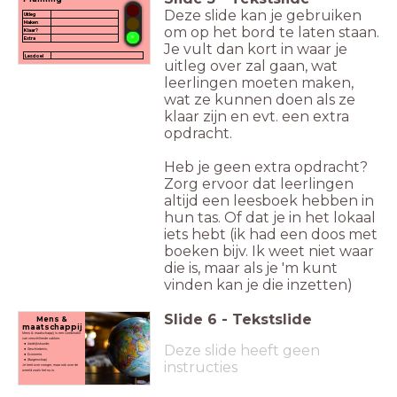
Deze slide kan je gebruiken
Uitleg
Maken
om op het bord te laten staan.
Klaar?
Extra
Je vult dan kort in waar je
Lesdoel
uitleg over zal gaan, wat
leerlingen moeten maken,
wat ze kunnen doen als ze
klaar zijn en evt. een extra
opdracht.
Heb je geen extra opdracht?
Zorg ervoor dat leerlingen
altijd een leesboek hebben in
hun tas. Of dat je in het lokaal
iets hebt (ik had een doos met
boeken bijv. Ik weet niet waar
die is, maar als je 'm kunt
vinden kan je die inzetten)
Slide
6
-
Tekstslide
Mens &
maatschappij
Mens & maatschappij is een combinatie
van verschillende vakken:
Aardrijkskunde;
Deze slide heeft geen
Geschiedenis;
Economie.
(Burgerschap)
instructies
Je leert over vroeger, maar ook over de
wereld zoals het nu is.