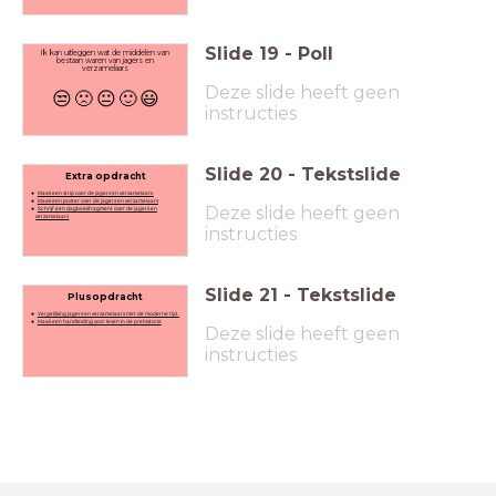
Slide
19
-
Poll
Ik kan uitleggen wat de middelen van
bestaan waren van jagers en
verzamelaars
Deze slide heeft geen
😒
🙁
😐
🙂
😃
instructies
Slide
20
-
Tekstslide
Extra opdracht
Maak een strip over de jagers en verzamelaars
Maak een poster over de jagers en verzamelaars
Deze slide heeft geen
Schrijf een dagboekfragment over de jagers en
verzamelaars
instructies
Slide
21
-
Tekstslide
Plusopdracht
Vergelijking jagers en verzamelaars met de moderne tijd.
Maak een handleiding voor leven in de prehistorie
Deze slide heeft geen
instructies