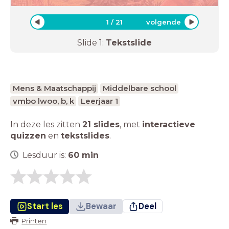
1
/
21
volgende
Slide
1
:
Tekstslide
Mens & Maatschappij
Middelbare school
vmbo lwoo, b, k
Leerjaar 1
In deze les zitten
21 slides
,
met
interactieve
quizzen
en
tekstslides
.
Lesduur is:
60
min
Start les
Bewaar
Deel
Printen