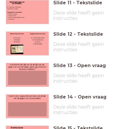
Slide
11
-
Tekstslide
Werktuigen jagers en
verzamelaars
De
gebruikten zelfgemaakte
voorwerpen en wapens.
Deze slide heeft geen
Wat gebruikten ze bijvoorbeeld:
Botten van dieren.
Scherpe stenen.
instructies
Gewei van bijvoorbeeld een hert.
Dierenhuid.
Slide
12
-
Tekstslide
Geschreven bronnen
Ongeschreven bronnen
Kranten.
Grotschilderingen.
Boeken.
Gereedschap.
Brieven.
Potten.
Deze slide heeft geen
Werktuigen.
instructies
Slide
13
-
Open vraag
Hoe komt het dat we uit de tijd van de
jagers en verzamelaars geen geschreven
bronnen hebben?
Deze slide heeft geen
instructies
Slide
14
-
Open vraag
Noem een ongeschreven bron uit de tijd
van de jagers en verzamelaars
Deze slide heeft geen
instructies
Slide
15
-
Tekstslide
Prehistorie