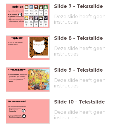
Slide
7
-
Tekstslide
Indelen geschiedenis
Bij geschiedenis delen we de tijd op drie verschillende manieren in:
Deze slide heeft geen
Tien tijdvakken
Vijf perioden
(prehistorie, oudheid, middeleeuwen, vroegmoderne tijd en moderne
tijd)
Vijf soorten samenlevingen
(jagers-verzamelaars, landbouw-,
instructies
landbouwstedelijk-, industriële- en informatiesamenleving).
Slide
8
-
Tekstslide
Tijdvak 1
De tijd van jagers en boeren.
Duurt tot 3000 v.C.
Deze slide heeft geen
instructies
Slide
9
-
Tekstslide
Hoe leefden de jagers en
verzamelaars?
Het waren
nomaden
. Ze trokken rond
en hadden geen vaste woonplaats.
Kwamen aan voedsel door te jagen
Deze slide heeft geen
en verzamelen. (
middelen van
bestaan
).
instructies
Slide
10
-
Tekstslide
Wat is een samenleving?
Bij geschiedenis delen we de tijd in
op verschillende manieren:
tijdvakken
,
periodes
en
Deze slide heeft geen
samenlevingen
.
Wat is een
samenleving
?
instructies
Samenleving van jagers en boeren.