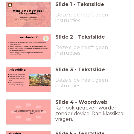
Slide
1
-
Tekstslide
Mens & maatschappij
Klas - vmbo 1
Deze slide heeft geen
Hoofdstuk 1 - Arm en Rijk
instructies
1.1 Het leven van jagers en verzamelaars
Slide
2
-
Tekstslide
Leerdoelen 1.1
Ik kan
drie manieren
beschrijven hoe de geschiedenis
wordt ingedeeld.
Deze slide heeft geen
Ik kan beschrijven hoe
jagers en verzamelaars
leefden.
Ik kan uitleggen wat de
middelen van bestaan
van
jagers
en verzamelaars
waren.
instructies
Ik kan uitleggen waarom
jagers en verzamelaars
nomaden waren.
Slide
3
-
Tekstslide
Afbeelding
Kijk naar de afbeelding.
Geef aan wat je op de
Deze slide heeft geen
afbeelding ziet. Wat valt
op?
Waar gaat de les van
instructies
vandaag over denk je?
Slide
4
-
Woordweb
Kan ook gegeven worden
Wat weet je al over de jagers en
zonder device. Dan klassikaal
verzamelaars?
vragen.
Slide
5
-
Tekstslide
Planning